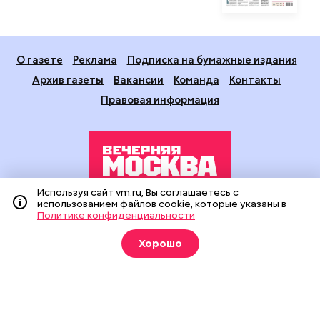
О газете
Реклама
Подписка на бумажные издания
Архив газеты
Вакансии
Команда
Контакты
Правовая информация
Используя сайт vm.ru, Вы соглашаетесь с
использованием файлов cookie, которые указаны в
Издание создано при финансовой поддержке Департамента
Политике конфиденциальности
средств массовой информации и рекламы города Москвы.
На сайте применяются рекомендательные технологии
Хорошо
(информационные технологии предоставления информации
на основе сбора, систематизации и анализа сведений,
относящихся к предпочтениям пользователей сети
«Интернет», находящихся на территории Российской
Федерации).
Сетевое издание "Вечерняя Москва" (18+) зарегистрировано