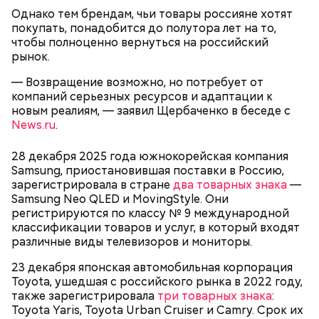
Однако тем брендам, чьи товары россияне хотят
покупать, понадобится до полутора лет на то,
чтобы полноценно вернуться на российский
рынок.
Праздник любви
— Возвращение возможно, но потребует от
компаний серьезных ресурсов и адаптации к
новым реалиям, — заявил Щербаченко в беседе с
News.ru
.
28 декабря 2025 года южнокорейская компания
Samsung, приостановившая поставки в Россию,
зарегистрировала в стране
два товарных знака
—
Samsung Neo QLED и MovingStyle. Они
регистрируются по классу № 9 международной
классификации товаров и услуг, в который входят
различные виды телевизоров и мониторы.
23 декабря японская автомобильная корпорация
Toyota, ушедшая с российского рынка в 2022 году,
День воздушных поцелуев отмечается с 1983 года.
также зарегистрировала
В некоторых молодежных заведениях европейских
три товарных знака
:
Toyota Yaris, Toyota Urban Cruiser и Camry. Срок их
стран в этот праздник устраиваются