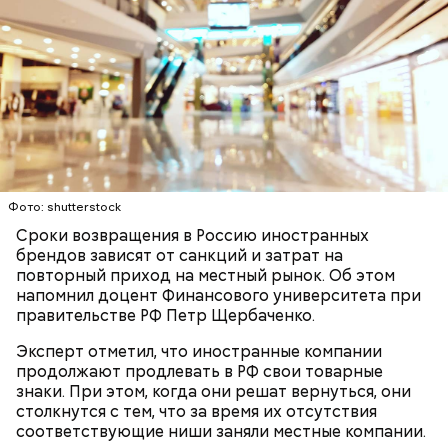
Праздник любви, или Ту бе-Ав, отмечается в
Израиле как местный аналог Дня святого
Валентина. Влюбленные в этот день делают друг
другу сюрпризы, дарят цветы и подарки,
Фото: shutterstock
устраивают свидания и признаются в своих
Сроки возвращения в Россию иностранных
чувствах. Праздник уходит корнями в далекое
брендов зависят от санкций и затрат на
прошлое — во времена существования еврейской
повторный приход на местный рынок. Об этом
традиции, когда девушки надевали белые платья и
напомнил доцент Финансового университета при
водили хороводы в виноградниках, а юноши
правительстве РФ Петр Щербаченко.
искали себе невест.
Эксперт отметил, что иностранные компании
продолжают продлевать в РФ свои товарные
знаки. При этом, когда они решат вернуться, они
столкнутся с тем, что за время их отсутствия
соответствующие ниши заняли местные компании.