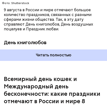
В этот праздник люди едят не только малину со
Фото: Shutterstock
этот праздник организуются тематические лекции
сливками, но и другие десерты на основе этих
по математике и философии, а также проводят
9 августа в России и мире отмечают большое
двух ингредиентов. Их можно купить в магазине
выставки на тему бесконечности.
количество праздников, связанных с разными
или сделать самостоятельно вместе со своими
сферами жизни общества. Так, в эту дату
родными и близкими.
справляют День книголюбов, День воздушных
поцелуев и Праздник любви.
День книголюбов
Читать полностью
Всемирный день кошек и
Международный день бесконечности
Международный день
День малины со сливками
бесконечности: какие праздники
отмечают в России и мире 8