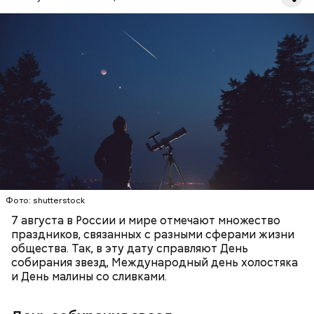
День собирания звезд учрежден в честь
метеорного потока Персеиды, который ежегодно
можно наблюдать в августе. Все любители
смотреть на звездопад 7 августа выезжают за
город — в местность, где нет светового
ЕДА
ПРАЗДНИКИ
ЗВЕЗДОПАД
загрязнения и где можно невооруженным глазом
СЛАДОСТИ
АСТРОНОМИЯ
наблюдать за падающими звездами.
Фото: shutterstock
7 августа в России и мире отмечают множество
праздников, связанных с разными сферами жизни
общества. Так, в эту дату справляют День
собирания звезд, Международный день холостяка
и День малины со сливками.