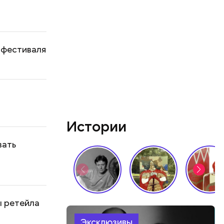
м фестиваля
Истории
вать
ы ретейла
Эксклюзивы