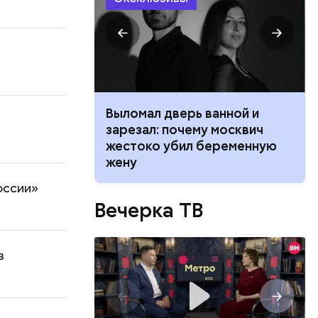
ником
Выломал дверь ванной и
 маникюра в
зарезал: почему москвич
026
жестоко убил беременную
жену
оссии»
Вечерка ТВ
в