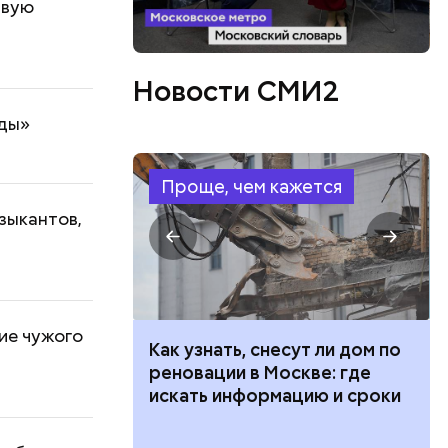
рвую
Новости СМИ2
оды»
Проще, чем кажется
зыкантов,
ие чужого
 100 тысяч
Как узнать, снесут ли дом по
дарства при
реновации в Москве: где
ии: кто может
искать информацию и сроки
 какие нужны