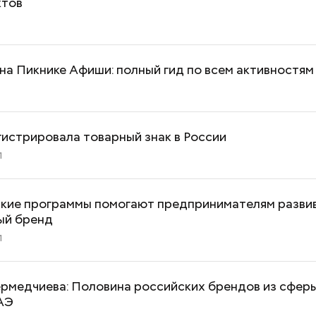
ктов
 на Пикнике Афиши: полный гид по всем активностя
гистрировала товарный знак в России
1
ские программы помогают предпринимателям разви
ый бренд
1
ермедчиева: Половина российских брендов из сфер
АЭ