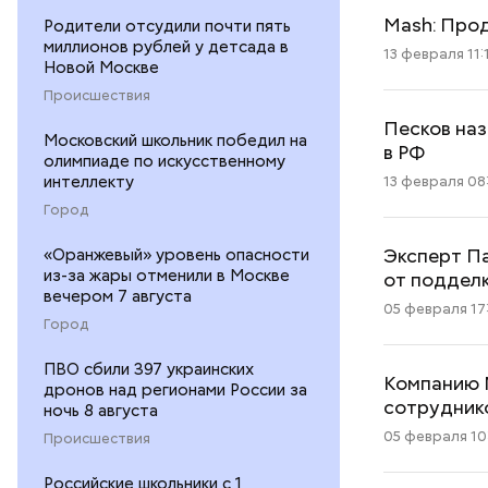
Mash: Прод
Родители отсудили почти пять
миллионов рублей у детсада в
13 февраля 11:
Новой Москве
Происшествия
Песков наз
Московский школьник победил на
в РФ
олимпиаде по искусственному
интеллекту
13 февраля 08
Город
Эксперт Па
«Оранжевый» уровень опасности
из-за жары отменили в Москве
от поддел
вечером 7 августа
05 февраля 17
Город
ПВО сбили 397 украинских
Компанию 
дронов над регионами России за
сотрудник
ночь 8 августа
05 февраля 10
Происшествия
Российские школьники с 1