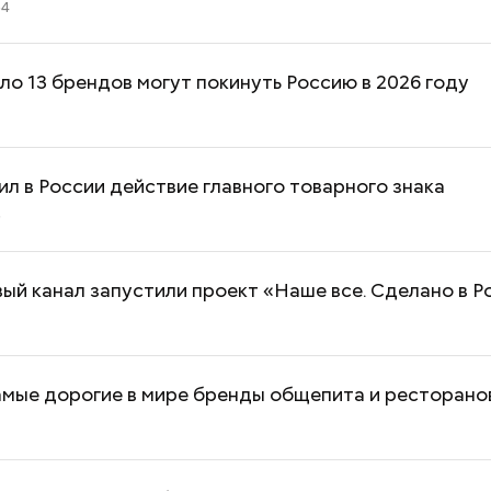
54
о 13 брендов могут покинуть Россию в 2026 году
0
Дебошир и «гроза»
Маникюр кокош
ил в России действие главного товарного знака
силовиков: кто такой Роберт
украшу: тренды
5
Гилман, которого просят
Москве летом 2
освободить США
ый канал запустили проект «Наше все. Сделано в Р
амые дорогие в мире бренды общепита и ресторано