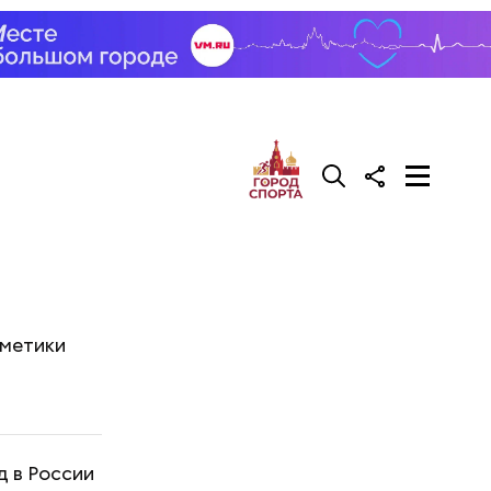
сметики
д в России