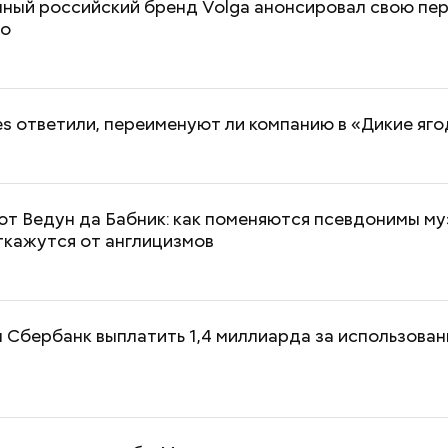
ный российский бренд Volga анонсировал свою пе
то
ies ответили, переименуют ли компанию в «Дикие яг
ют Ведун да Бабник: как поменяются псевдонимы му
ткажутся от англицизмов
 Сбербанк выплатить 1,4 миллиарда за использован
Как поменять батареи дома и
Как получить до
не получить штраф
рублей от госу
трудной ситуац
претендовать и
документы