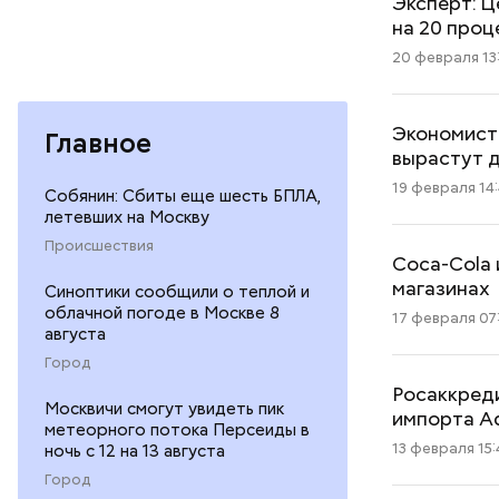
Эксперт: Ц
на 20 проц
20 февраля 13
Экономист
Главное
вырастут д
19 февраля 14
Собянин: Сбиты еще шесть БПЛА,
летевших на Москву
Происшествия
Coca-Cola 
магазинах
Синоптики сообщили о теплой и
облачной погоде в Москве 8
17 февраля 07
августа
Город
Росаккред
Москвичи смогут увидеть пик
импорта A
метеорного потока Персеиды в
13 февраля 15:
ночь с 12 на 13 августа
Город