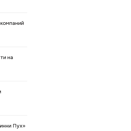
 компаний
ти на
и
Винни Пух»