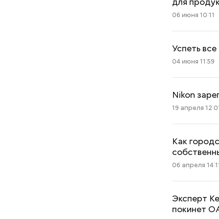
для проду
06 июня 10:11
Успеть все
04 июня 11:59
Nikon заре
19 апреля 12:0
Как город
собственн
06 апреля 14:1
Эксперт К
покинет О