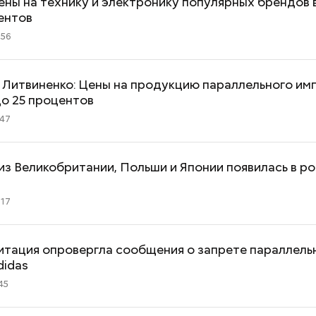
ены на технику и электронику популярных брендов
ентов
:56
 Литвиненко: Цены на продукцию параллельного им
о 25 процентов
:47
из Великобритании, Польши и Японии появилась в р
:17
итация опровергла сообщения о запрете параллель
didas
45