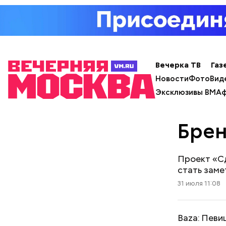
Вечерка ТВ
Газ
Новости
Фото
Вид
Эксклюзивы ВМ
Аф
Бре
Проект «С
стать заме
31 июля 11:08
Baza: Певи