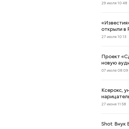
29 июля 10:48
«Известия»
открыли в
27 июля 10:13
Проект «С
новую ауд
07 июля 08:09
Ксерокс, у
нарицател
27 июня 11:58
Shot: Внук