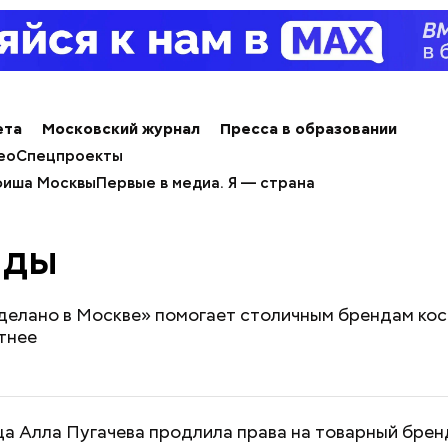
ета
Московский журнал
Пресса в образовании
ео
Спецпроекты
иша Москвы
Первые в медиа. Я — страна
нды
делано в Москве» помогает столичным брендам ко
тнее
ца Алла Пугачева продлила права на товарный брен