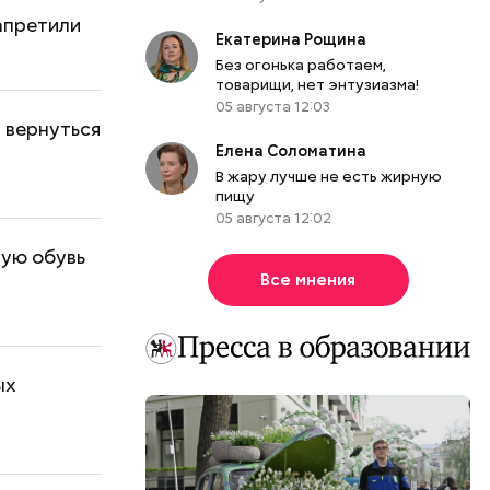
апретили
Екатерина Рощина
Без огонька работаем,
товарищи, нет энтузиазма!
05 августа 12:03
 вернуться
Елена Соломатина
В жару лучше не есть жирную
пищу
05 августа 12:02
вую обувь
Все мнения
ых