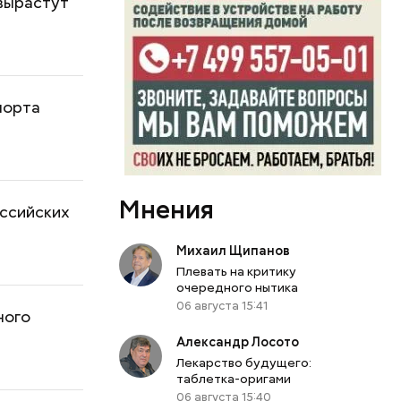
 вырастут
порта
Мнения
оссийских
Михаил Щипанов
Плевать на критику
очередного нытика
06 августа 15:41
ного
Александр Лосото
Лекарство будущего:
таблетка-оригами
06 августа 15:40