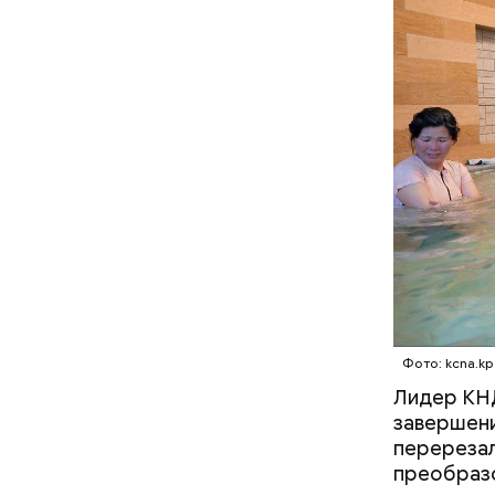
В отличие
собственн
Microsoft
корпораци
компании,
Остров
Фото: kcna.kp
Лидер КНД
завершени
перерезал
преобразо