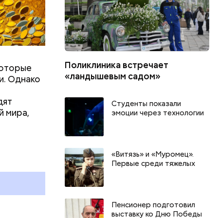
Поликлиника встречает
которые
«ландышевым садом»
и. Однако
дят
Студенты показали
й мира,
эмоции через технологии
День арбуза и День поцелуев
День собира
с зеркалом: какие праздники
Международ
«Витязь» и «Муромец».
и
отмечают в России и мире 3
холостяка: 
Первые среди тяжелых
августа
отмечают в 
августа
Пенсионер подготовил
выставку ко Дню Победы