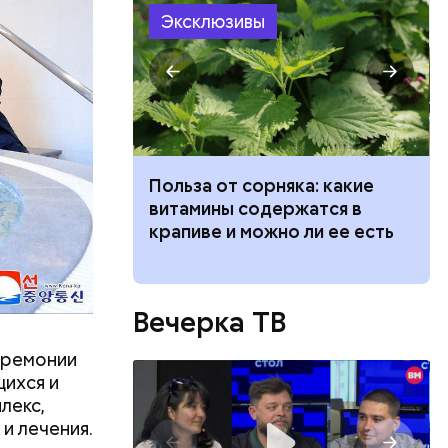
 создавал
Эксклюзивы
 —
ь в
ь акций
ведет к
Польза от сорняка: какие
пасно
витамины содержатся в
рвов глаз
крапиве и можно ли ее есть
Вечерка ТВ
еремонии
ихся и
лекс,
и лечения.