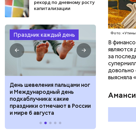
рекорд по дневному росту
капитализации
Фото: Shutt
Фото: «Утины
Праздник каждый день
В финансо
являются 
за послед
супермилл
довольно 
выясняла 
День шевеления пальцами ног
День разгля
и Международный день
горизонта и 
Аманси
подкаблучника: какие
курсанта: ка
праздники отмечают в России
отмечают в Р
и мире 6 августа
августа