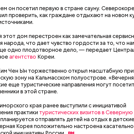
тем он посетил первую в стране сауну. Северокор
ил проверить, как граждане отдыхают на новом к
источниками.
 этот дом перестроен как замечательная сервисн
erstock
я народа, что дает чувство гордости за то, что н
ще одно плодотворное дело, — передает Центра
ра воды здесь круглый год составляет 36 градусо
ное
агентство
Кореи.
упаться в этих источниках приятно и к тому же пол
оит быть осторожным: ходить здесь можно тольк
Ким Чен Ын торжественно открыл масштабную пр
 чтобы не поскользнуться, лучше взять носки или р
скую зону на Кальмасском полуострове. «Вечерня
ля душа.
акие еще туристические направления могут посети
енники в этой стране.
алмер
иморского края ранее выступили с инициативой
ения практики
туристических визитов в Северну
Как поменять батареи дома и
Как получить до
 планируется отправлять детей на отдых в детские
не получить штраф
рублей от госу
ерная Корея положительно настроена касательно
трудной ситуац
ской инициативы
России.
претендовать и