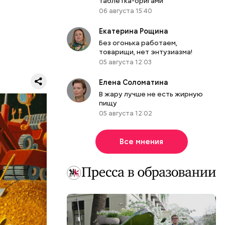
таблетка-оригами
ы.
06 августа 15:40
думке
м.
Екатерина Рощина
Без огонька работаем,
товарищи, нет энтузиазма!
05 августа 12:03
Елена Соломатина
В жару лучше не есть жирную
пищу
05 августа 12:02
ЕРЫ
Все мнения