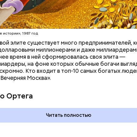
erstock
е истории», 1987 год
вой элите существует много предпринимателей, 
долларовыми миллионерами и даже миллиардерам
нее время в ней сформировалась своя элита —
иардеры, на фоне которых обычные богачи выгля
скромно. Кто входит в топ-10 самых богатых люде
«Вечерняя Москва».
дывания
День качания на качелях и
День пьяного
День шампанского: какие
о Ортега
кие праздники
праздники отмечают в Росси
оссии и мире 5
и мире 4 августа
Читать полностью