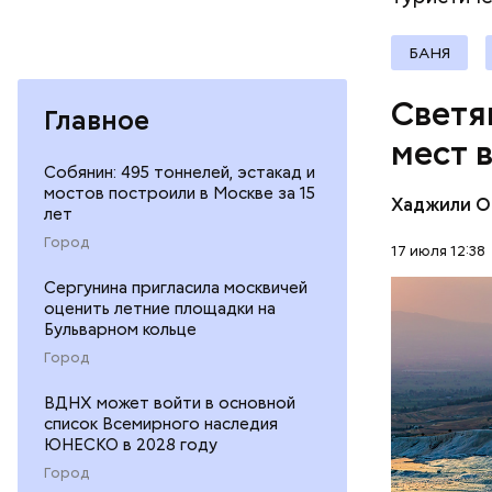
БАНЯ
Светя
Главное
мест 
Собянин: 495 тоннелей, эстакад и
мостов построили в Москве за 15
Хаджили О
лет
Термальны
Город
17 июля 12:38
сделаны и
Сергунина пригласила москвичей
известняк
ПРИРОДА
оценить летние площадки на
создавали
Бульварном кольце
известных
Город
ВДНХ может войти в основной
Подход Ор
список Всемирного наследия
всей Европ
ЮНЕСКО в 2028 году
принадлежа
Город
популярны