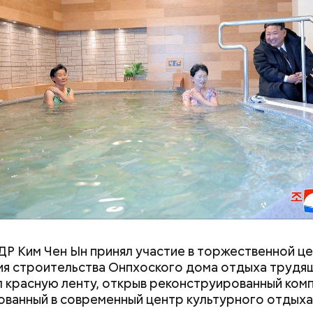
 от остальных супермиллиардеров Стив Балмер не
ый продукт, а примкнул к уже созданной компании
. Он стал 30-м сотрудником, который стал работат
и, вместе с зарплатой Балмер также получал част
 что и стало причиной его богатства.
 Сокотра, Йемен
«В погоне за удачей все
«Неизбежно при
средства хороши»: как
слепоте»: чем о
россияне ищут работу с
повреждение не
помощью магии
после ковида
Р Ким Чен Ын принял участие в торжественной ц
я строительства Онпхоского дома отдыха трудящ
 красную ленту, открыв реконструированный комп
ванный в современный центр культурного отдыха 