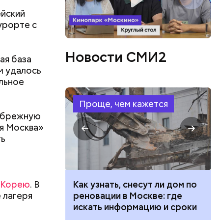
ейский
урорте с
Новости СМИ2
ая база
ам удалось
льное
в,
езно.
Проще, чем кажется
о без
ибрежную
езиновые
я Москва»
ть
ю Корею
. В
 100 тысяч
Как узнать, снесут ли дом по
 лагеря
дарства при
реновации в Москве: где
ии: кто может
искать информацию и сроки
 какие нужны