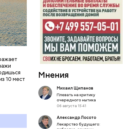
тояние
оражает
йзажи
ходишься
Мнения
из 10 мест
Михаил Щипанов
Плевать на критику
очередного нытика
06 августа 15:41
Александр Лосото
 работы в
Лекарство будущего: