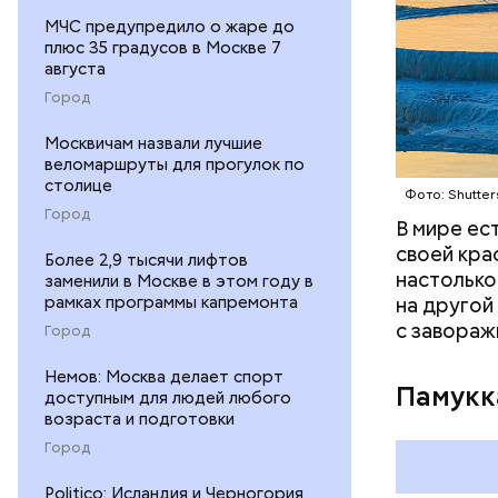
продолжае
МЧС предупредило о жаре до
оценивает
плюс 35 градусов в Москве 7
августа
Город
Москвичам назвали лучшие
веломаршруты для прогулок по
столице
Фото: Shutter
Город
В мире ес
своей кра
Более 2,9 тысячи лифтов
настолько
заменили в Москве в этом году в
рамках программы капремонта
на другой
с завораж
Город
Немов: Москва делает спорт
Памукк
доступным для людей любого
возраста и подготовки
Город
Амансио О
магазине 
Politico: Исландия и Черногория