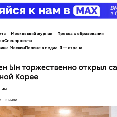
ерального директора. Им он оставался до 2014 го
 с поста, но остался держателем акций компании. 
 оценивается в 126 миллиардов долларов.
ета
Московский журнал
Пресса в образовании
ео
Спецпроекты
иша Москвы
Первые в медиа. Я — страна
ен Ын торжественно открыл са
ной Корее
шин
erstock
7
В мире