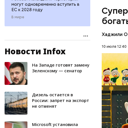
владеющу
могут одновременно вступить в
Супер
ЕС к 2028 году
Первонача
делала ка
В мире
богат
Хаджили О
10 июля 12:40
Новости Infox
На Западе готовят замену
БОГАТСТ
Зеленскому — сенатор
ДЕНЬГИ
Дизель остается в
России: запрет на экспорт
не отменят
Microsoft установила