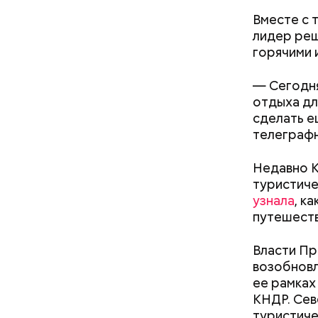
Вместе с 
лидер реш
горячими 
— Сегодня
Фото: Shutt
отдыха дл
сделать е
Температу
телеграф
поэтому к
Однако ст
Недавно 
обуви, но
туристиче
тапочки д
узнала
, к
путешеств
Стив Б
Власти Пр
возобновл
ее рамках
КНДР. Сев
туристиче