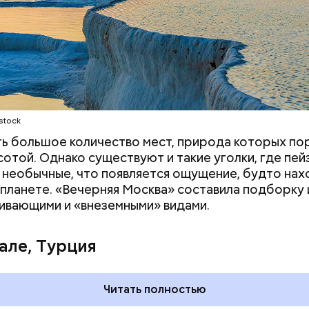
т контролировать акции своей компании. Его сос
ся примерно в 148 миллиардов долларов.
stock
ть большое количество мест, природа которых п
сотой. Однако существуют и такие уголки, где пе
 необычные, что появляется ощущение, будто на
 планете. «Вечерняя Москва» составила подборку 
ивающими и «внеземными» видами.
але, Турция
ртега — испанский бизнесмен, который начинал с
Читать полностью
и сумел построить собственную компанию Inditex,