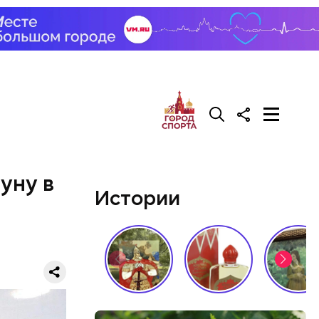
да, после
Сейчас его
уну в
Истории