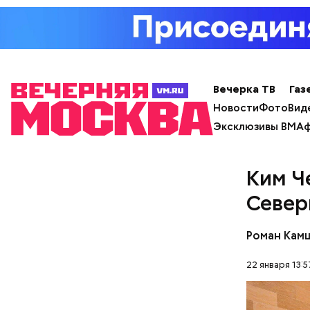
посту ген
чего ушел
состояние
Вечерка ТВ
Газ
Новости
Фото
Вид
Эксклюзивы ВМ
Аф
Ким Ч
Север
Роман Кам
Фото: Shutt
22 января 13:5