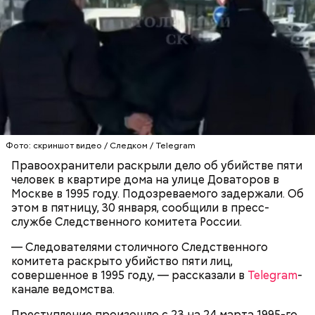
родителей погибшего юноши пали на Миссюру, но
доказать его причастность к кончине их сына не
удалось. Когда же подозреваемого задержали, он
заявил, что ничего не подсыпал в морс и утверждал,
что яд могли добавить в бутылку
некие
недоброжелатели
.
Play
Video
Фото: скриншот видео / Следком / Telegram
Правоохранители раскрыли дело об убийстве пяти
человек в квартире дома на улице Доваторов в
Блогеру грозило до семи лет лишения свободы.
Москве в 1995 году. Подозреваемого задержали. Об
этом в пятницу, 30 января, сообщили в пресс-
службе Следственного комитета России.
— Следователями столичного Следственного
комитета раскрыто убийство пяти лиц,
Видео: пресс-служба ГСУ СК по Московской области
совершенное в 1995 году, — рассказали в
Telegram
-
канале ведомства.
— Мы съездили за витаминами, вернулись обратно,
Преступление произошло с 23 на 24 марта 1995-го.