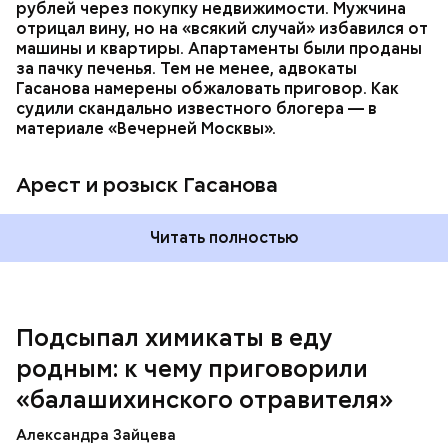
которая в случае их смерти перешла бы сыну. Но
рублей через покупку недвижимости. Мужчина
спустя несколько дней Миссюра заявил, что ранее
отрицал вину, но на «всякий случай» избавился от
уже травил других людей.
машины и квартиры. Апартаменты были проданы
за пачку печенья. Тем не менее, адвокаты
Гасанова намерены обжаловать приговор. Как
судили скандально известного блогера — в
материале «Вечерней Москвы».
Арест и розыск Гасанова
Началось расследование. В квартире потерпевших
Читать полностью
установили скрытую камеру видеонаблюдения. На
записи попал 25-летний сын потерпевших Артем
Миссюра, который тайно приходил в квартиру
матери и отчима и подсыпал им в еду химикаты.
Подсыпал химикаты в еду
Также отравленную пищу ела его младшая сестра.
родным: к чему приговорили
«балашихинского отравителя»
Play
Александра Зайцева