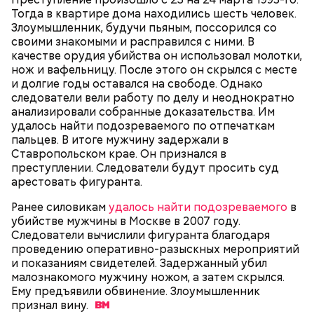
поднялись домой. У него ухудшилось самочувствие
Тогда в квартире дома находились шесть человек.
через сутки... Его увезли в больницу,
Злоумышленник, будучи пьяным, поссорился со
реанимировали, и там он скончался, — рассказывал
своими знакомыми и расправился с ними. В
Миссюра на допросе.
качестве орудия убийства он использовал молотки,
нож и вафельницу. После этого он скрылся с месте
и долгие годы оставался на свободе. Однако
следователи вели работу по делу и неоднократно
Родственники обналичивали деньги и возвращали
анализировали собранные доказательства. Им
их Гасанову. А чтобы пользоваться деньгами и не
удалось найти подозреваемого по отпечаткам
вызвать подозрений у налоговой, Гасанов либо
пальцев. В итоге мужчину задержали в
распределял их между еще несколькими счетами,
Ставропольском крае. Он признался в
либо
покупал на них квартиры
.
преступлении. Следователи будут просить суд
арестовать фигуранта.
Ранее силовикам
удалось найти подозреваемого
в
Следующим подопытным стал друг детства
убийстве мужчины в Москве в 2007 году.
Миссюры Константин. 3 февраля того же года,
Следователи вычислили фигуранта благодаря
когда молодые люди ехали вместе в машине,
проведению оперативно-разыскных мероприятий
— Гасанов, являясь индивидуальным
подозреваемый угостил приятеля морсом с
и показаниям свидетелей. Задержанный убил
предпринимателем, осуществлял
этиленгликолем. Через два дня Константин умер в
малознакомого мужчину ножом, а затем скрылся.
предпринимательскую деятельность в области
больнице.
Ему предъявили обвинение. Злоумышленник
продажи и размещения рекламы в социальных
признал
вину.
сетях. С целью сокрытия своих доходов часть