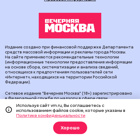
Издание создано при финансовой поддержке Департамента
средств массовой информации и рекламы города Москвы.
На сайте применяются рекомендательные технологии
(информационные технологии предоставления информации
на основе сбора, систематизации и анализа сведений,
относящихся к предпочтениям пользователей сети
«Интернет», находящихся на территории Российской
Федерации).
Сетевое издание "Вечерняя Москва" (18+) зарегистрировано
в Федеральной службе по надзору в сфере связи,
информационных технологий и массовых коммуникаций
Используя сайт vm.ru, Вы соглашаетесь с
(Роскомнадзор). Свидетельство о регистрации ЭЛ № ФС 77 -
использованием файлов cookie, которые указаны в
90524 от 09.12.2025. Учредитель: АО "Редакция газеты
Политике конфиденциальности
"Вечерняя Москва". Главный редактор
vm.ru
: Александр
Геннадьевич Глуходедов. Адрес редакции: 127015, г.Москва,
Хорошо
Бумажный пр-д, д. 14, стр. 2. Телефон:
+7(499)557-04-24
. Адрес
эл.почты:
edit@vm.ru
. Почта для связи с редакцией сайта:
news@vm.ru
.