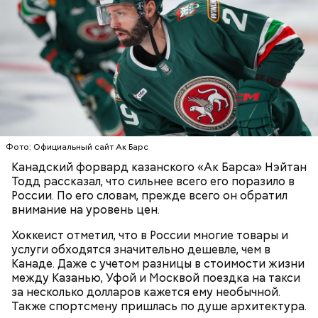
День «Счастье случается» был инициирован
Тайным обществом счастливых людей, чтобы
Кабачки, тушеные с курицей
напомнить людям, что счастье на самом деле
кроется в мелочах. Отпраздновать этот день
Эндокринолог Куликова
Уберут отеки и улучшат зрение:
Как приготовить домашний
объяснила, в чем заключается
можно, поделившись с другими людьми
диетолог Соломатина рассказала
Фото: Официальный сайт Ак Барс
майонез: три простых рецепта
польза сезонных овощей и
счастливыми моментами из своей жизни.
о пользе кабачков
Канадский форвард казанского «Ак Барса» Нэйтан
фруктов
Тодд рассказал, что сильнее всего его поразило в
России. По его словам, прежде всего он обратил
внимание на уровень цен.
Хоккеист отметил, что в России многие товары и
услуги обходятся значительно дешевле, чем в
Канаде. Даже с учетом разницы в стоимости жизни
между Казанью, Уфой и Москвой поездка на такси
за несколько долларов кажется ему необычной.
Также спортсмену пришлась по душе архитектура.