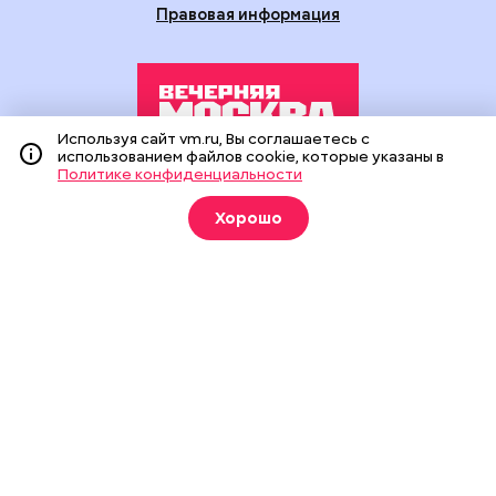
Правовая информация
Используя сайт vm.ru, Вы соглашаетесь с
использованием файлов cookie, которые указаны в
Политике конфиденциальности
Издание создано при финансовой поддержке Департамента
средств массовой информации и рекламы города Москвы.
Хорошо
На сайте применяются рекомендательные технологии
(информационные технологии предоставления информации
на основе сбора, систематизации и анализа сведений,
относящихся к предпочтениям пользователей сети
«Интернет», находящихся на территории Российской
Федерации).
Сетевое издание "Вечерняя Москва" (18+) зарегистрировано
в Федеральной службе по надзору в сфере связи,
информационных технологий и массовых коммуникаций
(Роскомнадзор). Свидетельство о регистрации ЭЛ № ФС 77 -
90524 от 09.12.2025. Учредитель: АО "Редакция газеты
"Вечерняя Москва". Главный редактор
vm.ru
: Александр
Геннадьевич Глуходедов. Адрес редакции: 127015, г.Москва,
Бумажный пр-д, д. 14, стр. 2. Телефон:
+7(499)557-04-24
. Адрес
эл.почты:
edit@vm.ru
. Почта для связи с редакцией сайта: