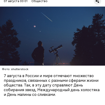
07 августа 00:01
Общество
День собирания звезд учрежден в честь
метеорного потока Персеиды, который ежегодно
— Кабачки, порезанные кубиками, нужно легко
можно наблюдать в августе. Все любители
обжарить на сковороде. К ним добавляются зелень
смотреть на звездопад 7 августа выезжают за
петрушки, чеснок, соль и оливковое масло.
город — в местность, где нет светового
Получается очень вкусно, — поделился рецептом
ЕДА
ПРАЗДНИКИ
ЗВЕЗДОПАД
загрязнения и где можно невооруженным глазом
Копылов.
СЛАДОСТИ
АСТРОНОМИЯ
наблюдать за падающими звездами.
Фото: shutterstock
7 августа в России и мире отмечают множество
праздников, связанных с разными сферами жизни
общества. Так, в эту дату справляют День
собирания звезд, Международный день холостяка
кабачок;
и День малины со сливками.
петрушка;
чеснок;