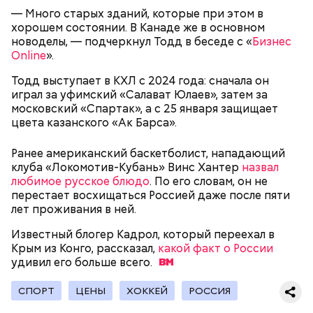
— Много старых зданий, которые при этом в
хорошем состоянии. В Канаде же в основном
новоделы, — подчеркнул Тодд в беседе с «
Бизнес
Online
День «Счастье случается»
».
Противень ставится в духовку, разогретую до 180–
190 градусов. Спагетти из кабачка нужно запекать
Тодд выступает в КХЛ с 2024 года: сначала он
25–30 минут.
играл за уфимский «Салават Юлаев», затем за
московский «Спартак», а с 25 января защищает
цвета казанского «Ак Барса».
Ранее американский баскетболист, нападающий
клуба «Локомотив-Кубань» Винс Хантер
назвал
любимое русское блюдо
. По его словам, он не
перестает восхищаться Россией даже после пяти
лет проживания в ней.
Известный блогер Кадрол, который переехал в
Крым из Конго, рассказал,
какой факт о России
Международный день бесконечности придумал
— Кабачки нужно натереть длинными слайсами
удивил его больше
всего.
американский философ Жан-Пьер Ади Феньо в
(это можно сделать на специальной терке),
1987 году. Так как цифра восемь похожа на знак
похожими на спагетти, и уложить в противень.
СПОРТ
ЦЕНЫ
ХОККЕЙ
РОССИЯ
День малины со сливками отмечается в США в
бесконечности, то и дата была выбрана «08.08». В
Дальше нужно добавить немного растительного