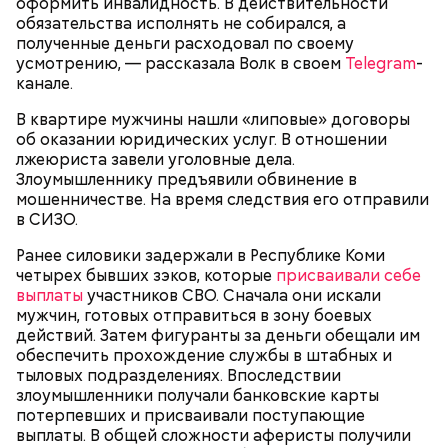
оформить инвалидность. В действительности
обязательства исполнять не собирался, а
полученные деньги расходовал по своему
— Мы съездили за витаминами, вернулись обратно,
усмотрению, — рассказала Волк в своем
Telegram
-
поднялись домой. У него ухудшилось самочувствие
канале.
через сутки... Его увезли в больницу,
реанимировали, и там он скончался, — рассказывал
В квартире мужчины нашли «липовые» договоры
Миссюра на допросе.
об оказании юридических услуг. В отношении
лжеюриста завели уголовные дела.
Злоумышленнику предъявили обвинение в
мошенничестве. На время следствия его отправили
Родственники обналичивали деньги и возвращали
в СИЗО.
их Гасанову. А чтобы пользоваться деньгами и не
вызвать подозрений у налоговой, Гасанов либо
Ранее силовики задержали в Республике Коми
распределял их между еще несколькими счетами,
четырех бывших зэков, которые
присваивали себе
либо
покупал на них квартиры
.
выплаты
участников СВО. Сначала они искали
мужчин, готовых отправиться в зону боевых
действий. Затем фигуранты за деньги обещали им
обеспечить прохождение службы в штабных и
Следующим подопытным стал друг детства
тыловых подразделениях. Впоследствии
Миссюры Константин. 3 февраля того же года,
злоумышленники получали банковские карты
когда молодые люди ехали вместе в машине,
— Гасанов, являясь индивидуальным
потерпевших и присваивали поступающие
подозреваемый угостил приятеля морсом с
предпринимателем, осуществлял
выплаты. В общей сложности аферисты получили
этиленгликолем. Через два дня Константин умер в