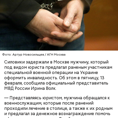
Тогда медики не смогли установить точную
причину смерти Константина. Подозрения
родителей погибшего юноши пали на Миссюру, но
доказать его причастность к кончине их сына не
удалось. Когда же подозреваемого задержали, он
заявил, что ничего не подсыпал в морс и утверждал,
что яд могли добавить в бутылку
некие
недоброжелатели
.
Play
Фото: Артур Новосильцев / АГН Москва
Силовики задержали в Москве мужчину, который
Video
под видом юриста предлагал раненым участникам
специальной военной операции на Украине
оформить инвалидность. Об этом в пятницу, 13
февраля, сообщила официальный представитель
Блогеру грозило до семи лет лишения свободы.
МВД России Ирина Волк.
— Представляясь юристом, мужчина обращался к
военнослужащим, которые после ранений
проходили лечение в столице, а также к их родным
и предлагал за денежное вознаграждение помочь
Видео: пресс-служба ГСУ СК по Московской области