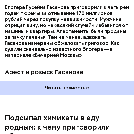
допросе он признался, что планировал отравить
только отчима. Тогда следователи посчитали, что
Блогера Гусейна Гасанова приговорили к четырем
мотивом преступления была квартира родителей,
годам тюрьмы за отмывание 170 миллионов
которая в случае их смерти перешла бы сыну. Но
рублей через покупку недвижимости. Мужчина
спустя несколько дней Миссюра заявил, что ранее
отрицал вину, но на «всякий случай» избавился от
уже травил других людей.
машины и квартиры. Апартаменты были проданы
за пачку печенья. Тем не менее, адвокаты
Гасанова намерены обжаловать приговор. Как
судили скандально известного блогера — в
материале «Вечерней Москвы».
Арест и розыск Гасанова
Началось расследование. В квартире потерпевших
Читать полностью
установили скрытую камеру видеонаблюдения. На
записи попал 25-летний сын потерпевших Артем
Миссюра, который тайно приходил в квартиру
матери и отчима и подсыпал им в еду химикаты.
Подсыпал химикаты в еду
Также отравленную пищу ела его младшая сестра.
родным: к чему приговорили