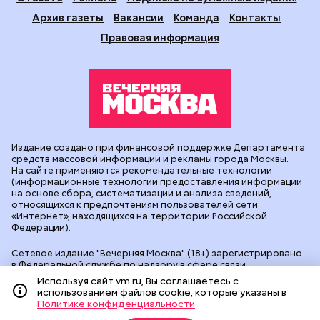
Архив газеты
Вакансии
Команда
Контакты
Правовая информация
Издание создано при финансовой поддержке Департамента
средств массовой информации и рекламы города Москвы.
На сайте применяются рекомендательные технологии
(информационные технологии предоставления информации
на основе сбора, систематизации и анализа сведений,
относящихся к предпочтениям пользователей сети
«Интернет», находящихся на территории Российской
Федерации).
Сетевое издание "Вечерняя Москва" (18+) зарегистрировано
в Федеральной службе по надзору в сфере связи,
информационных технологий и массовых коммуникаций
Используя сайт vm.ru, Вы соглашаетесь с
(Роскомнадзор). Свидетельство о регистрации ЭЛ № ФС 77 -
использованием файлов cookie, которые указаны в
90524 от 09.12.2025. Учредитель: АО "Редакция газеты
Политике конфиденциальности
"Вечерняя Москва". Главный редактор
vm.ru
: Александр