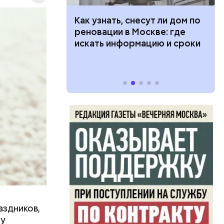
бимое
ту
 100 тысяч
Как узнать, снесут ли дом по
ачьи
дарства при
реновации в Москве: где
ии: кто может
искать информацию и сроки
 какие нужны
аздников,
ту