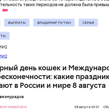
ельность таких периодов не должна была превы
.
ВЫПЛАТЫ
ВЛАДИМИР ПУТИН
СЕМЬЯ
НТЫ
родный день холостяка все мужчины без пары вид
МИ2
узьями, устраивают вечеринки, играют в видеоигр
время, наслаждаясь свободой и независимостью, 
МИ2
 ведь может быть и так, что через год они уже не 
рный день кошек и Междунар
ми.
бесконечности: какие праздни
ают в России и мире 8 августа
везмурадов
ом Всемирного дня кошек в 2002 году стал меж
al Welfare. В этот праздник котам демонстрирую
дник каждый день
08 августа 00:01
Об