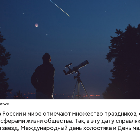
нным глазом наблюдать за падающими звездами.
;
а;
ое масло;
stock
 в России и мире отмечают множество праздников, 
 сферами жизни общества. Так, в эту дату справля
 звезд, Международный день холостяка и День ма