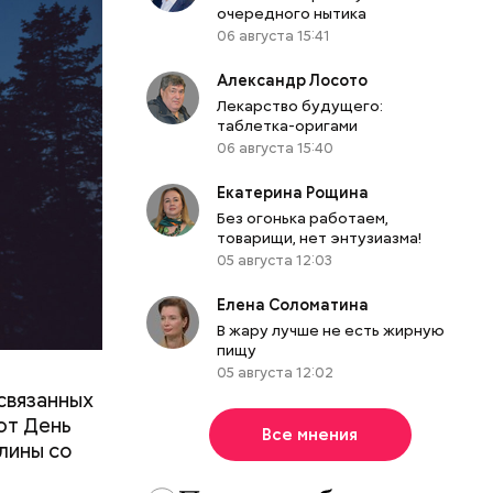
очередного нытика
06 августа 15:41
Александр Лосото
Лекарство будущего:
таблетка-оригами
06 августа 15:40
Екатерина Рощина
Без огонька работаем,
товарищи, нет энтузиазма!
05 августа 12:03
Елена Соломатина
В жару лучше не есть жирную
пищу
05 августа 12:02
связанных
ют День
Все мнения
лины со