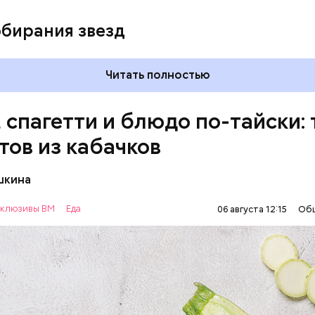
обирания звезд
Читать полностью
, спагетти и блюдо по-тайски: 
тов из кабачков
шкина
нты:
клюзивы ВМ
Еда
06 августа 12:15
Об
ОВОЩИ
РЕЦЕПТЫ