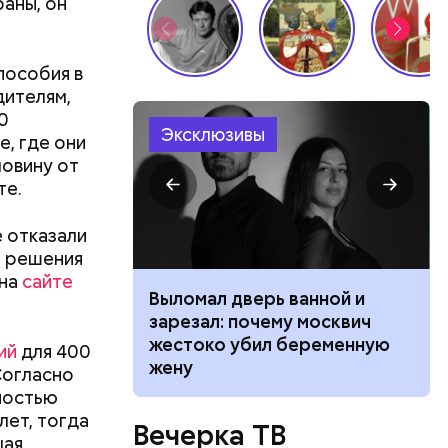
аны, он
пособия в
дителям,
0
Эксклюзивы
, где они
ловину от
те.
е отказали
и решения
 на
сайте
ником
Выломал дверь ванной и
 маникюра в
зарезал: почему москвич
026
жестоко убил беременную
ий
для 400
жену
Согласно
лностью
лет, тогда
Вечерка ТВ
щая