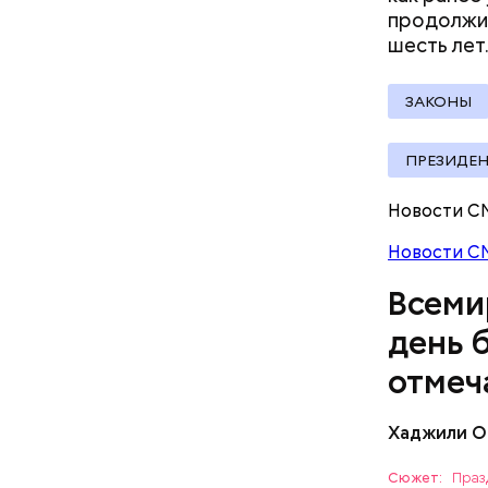
продолжит
шесть
лет
ЗАКОНЫ
ПРЕЗИДЕ
В Междуна
Новости С
своими др
проводят 
Новости С
возможно,
Всеми
холостяка
день 
отмеч
Хаджили О
Инициатор
фонд Anim
Сюжет:
Праз