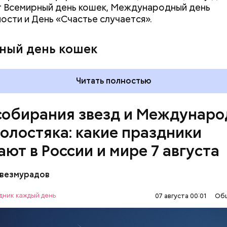
 Всемирный день кошек, Международный день
ости и День «Счастье случается».
, порезанные кубиками, нужно легко обжарить на
ный день кошек
. К ним добавляются зелень петрушки, чеснок, сол
 масло. Получается очень вкусно, — поделился р
Читать полностью
собирания звезд и Междунар
холостяка: какие праздники
ают в России и мире 7 августа
везмурадов
рания звезд учрежден в честь метеорного потока
 который ежегодно можно наблюдать в августе. 
дник каждый день
07 августа 00:01
Об
смотреть на звездопад 7 августа выезжают за го
ПРАЗДНИКИ
ЗВЕЗДОПАД
СЛАДОСТИ
, где нет светового загрязнения и где можно
МИЯ