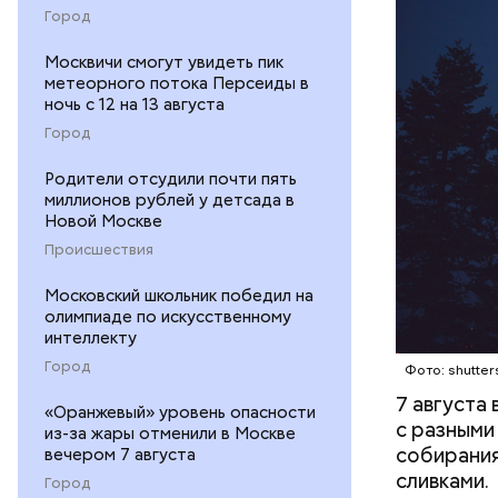
невооруже
Город
Москвичи смогут увидеть пик
метеорного потока Персеиды в
ночь с 12 на 13 августа
Город
кабачок
петрушк
Родители отсудили почти пять
чеснок;
миллионов рублей у детсада в
оливков
Новой Москве
соль.
Происшествия
Московский школьник победил на
олимпиаде по искусственному
интеллекту
Город
Фото: shutter
7 августа
«Оранжевый» уровень опасности
с разными
из-за жары отменили в Москве
собирания
вечером 7 августа
сливками.
Город