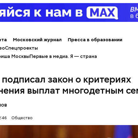
 нужно натереть длинными слайсами (это можно с
ета
Московский журнал
Пресса в образовании
ой терке), похожими на спагетти, и уложить в прот
ео
Спецпроекты
жно добавить немного растительного масла, соль,
иша Москвы
Первые в медиа. Я — страна
аотично порезанную брынзу. Затем добавляются
Счастье случается»
 грунтовые, — рассказал шеф-повар.
 подписал закон о критериях
нения выплат многодетным се
лов
:46
Общество