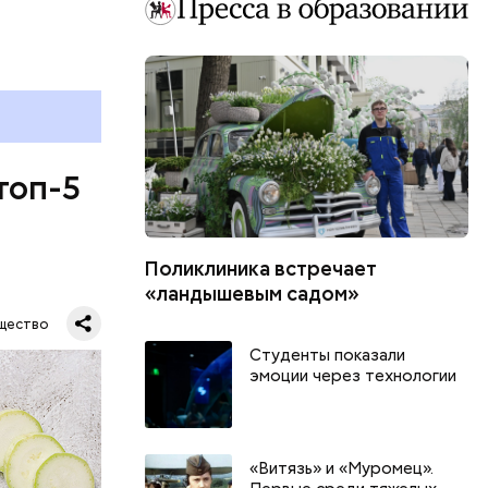
топ-5
Поликлиника встречает
«ландышевым садом»
щество
Студенты показали
эмоции через технологии
«Витязь» и «Муромец».