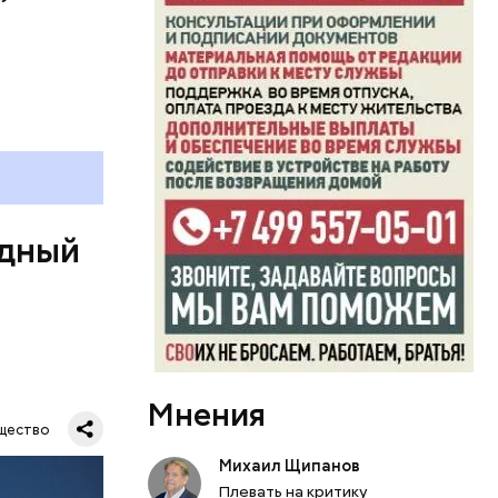
ь и
ецептом
одный
Мнения
Все
щество
род — в
Михаил Щипанов
Плевать на критику