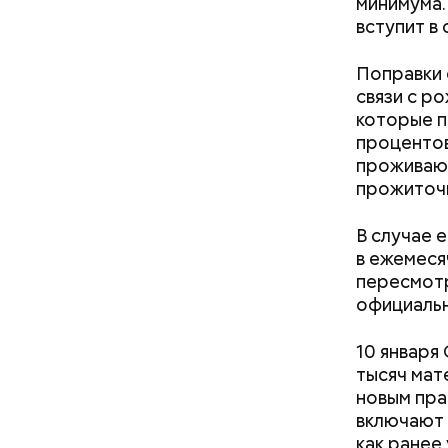
минимума.
вступит в 
Поправки 
связи с р
которые п
День м
процентов
проживают
прожиточн
В случае 
в ежемеся
пересмотр
официальн
Ингредие
10 января
тысяч мат
Междун
новым пра
включают 
как ранее