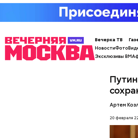
— Кабачки
Вечерка ТВ
Газ
специальн
Новости
Фото
Вид
Дальше ну
Эксклюзивы ВМ
Аф
бросить х
День «
черри или
Путин
сохра
Артем Коз
20 февраля 22