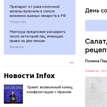
Препарат от рака молочной
День с
железы включили в список
жизненно важных лекарств в РФ
Общество
Минтруд предложил расширить
число категорий лиц, имеющих
Салат
право на две пенсии
Финансы
рецеп
Полина Па
Ингредие
Сюжеты:
Экс
Новости Infox
ЕДА
Трамп: возможный конец
конфронтации с Ираном