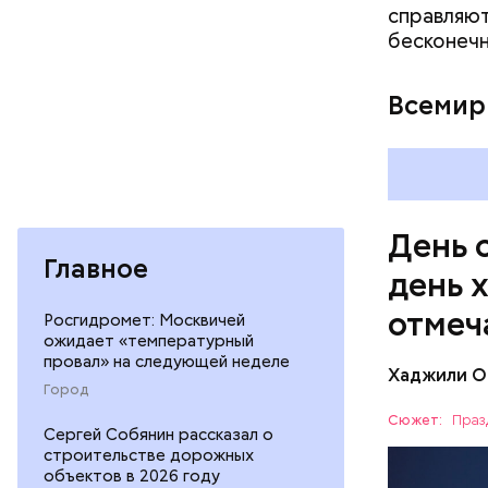
справляют
бесконечн
— Кабачки
Всемир
сковороде
оливковое
Копылов.
День 
Главное
день 
отмеч
Росгидромет: Москвичей
ожидает «температурный
провал» на следующей неделе
Хаджили О
День соби
Город
Персеиды,
Сюжет:
Праз
Сергей Собянин рассказал о
любители 
ЕДА
строительстве дорожных
местность
объектов в 2026 году
АСТРОНО