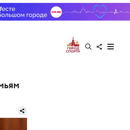
делать на
ивень.
 а сверху
 помидоры
мьям