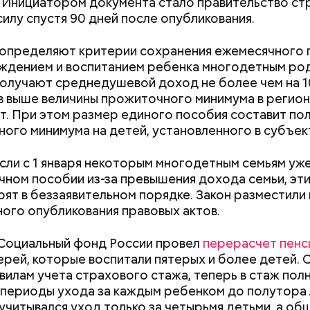
 Инициатором документа стало правительство стр
силу спустя 90 дней после опубликования.
определяют критерии сохранения ежемесячного 
ождением и воспитанием ребенка многодетным ро
олучают среднедушевой доход не более чем на 1
алины со сливками
 выше величины прожиточного минимума в регионе
. При этом размер единого пособия составит по
ого минимума на детей, установленного в субъек
если с 1 января некоторым многодетным семьям уж
чном пособии из-за превышения дохода семьи, эт
ят в беззаявительном порядке. Закон разместили
Дебошир и «гроза»
Маникюр кокош
ого опубликования правовых актов.
силовиков: кто такой Роберт
украшу: тренды
нты:
Гилман, которого просят
Москве летом 2
 Социальный фонд России провел
перерасчет пенс
освободить США
ерей, которые воспитали пятерых и более детей. 
ародный день бесконечности
вилам учета страхового стажа, теперь в стаж по
периоды ухода за каждым ребенком до полутора 
 учитывался уход только за четырьмя детьми, а об