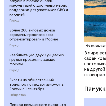
запуске в Москве онлайн-
популярны
консультаций о доступных мерах
продолжае
поддержки для участников СВО и
оценивает
их семей
Город
Более 200 типовых домов
середины прошлого века
отремонтировали в Москве
Город
Фото: Shutter
В мире ес
Реабилитацию двух Кунцевских
своей кра
прудов провели на западе
настолько
Москвы
на другой
Город
с завораж
Билеты на общественный
транспорт стандартизируют в
Памукк
России с 1 сентября
Общество
Амансио О
Период повышенного риска: что