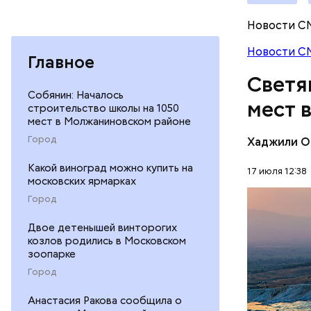
Новости С
Новости С
Главное
Светя
Собянин: Началось
мест 
строительство школы на 1050
мест в Молжаниновском районе
Город
Хаджили О
Термальны
Какой виноград можно купить на
17 июля 12:38
московских ярмарках
сделаны и
известняк
Город
ПРИРОДА
создавали
Двое детенышей винторогих
известных
козлов родились в Московском
зоопарке
Подход Ор
Город
всей Европ
принадлежа
Анастасия Ракова сообщила о