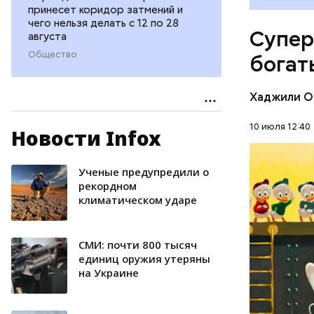
магазине 
принесет коридор затмений и
владеющу
чего нельзя делать с 12 по 28
Супер
августа
Первонача
делала ка
Общество
богат
Хаджили О
10 июля 12:40
Новости Infox
Ученые предупредили о
БОГАТСТ
рекордном
климатическом ударе
ДЕНЬГИ
СМИ: почти 800 тысяч
единиц оружия утеряны
на Украине