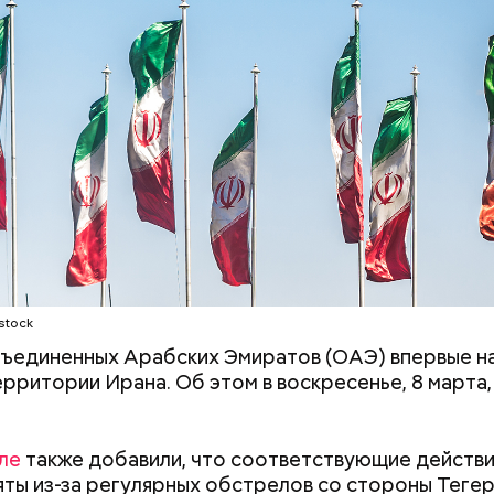
 от остальных супермиллиардеров Стив Балмер не
ый продукт, а примкнул к уже созданной компании
. Он стал 30-м сотрудником, который стал работат
и, вместе с зарплатой Балмер также получал част
 что и стало причиной его богатства.
 Сокотра, Йемен
Период повышенного риска:
Салат, спагетти
что принесет коридор
тайски: топ-5 р
затмений и чего нельзя
кабачков
делать с 12 по 28 августа
stock
ъединенных Арабских Эмиратов (ОАЭ) впервые н
ерритории Ирана. Об этом в воскресенье, 8 марта
ле
также добавили, что соответствующие действи
ты из-за регулярных обстрелов со стороны Тегер