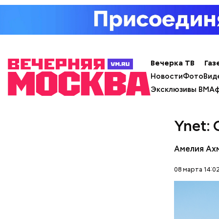
продажей 
посту ген
чего ушел
состояние
Вечерка ТВ
Газ
Новости
Фото
Вид
Эксклюзивы ВМ
Аф
Ynet:
Амелия Ах
08 марта 14:0
Фото: Shutt