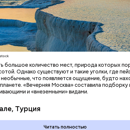
е бренды. Бизнесмен сейчас на пенсии, но при это
т контролировать акции своей компании. Его сос
ся примерно в 148 миллиардов долларов.
stock
ть большое количество мест, природа которых п
сотой. Однако существуют и такие уголки, где пе
 необычные, что появляется ощущение, будто на
 планете. «Вечерняя Москва» составила подборку 
ивающими и «внеземными» видами.
але, Турция
ртега — испанский бизнесмен, который начинал с
Читать полностью