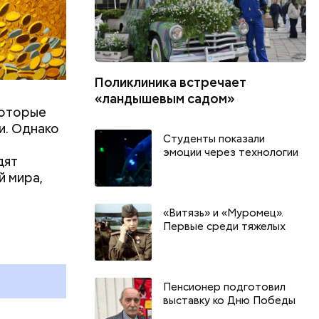
Поликлиника встречает
«ландышевым садом»
которые
и. Однако
Студенты показали
эмоции через технологии
дят
й мира,
День тульского пряника и
День шевеле
«Витязь» и «Муромец».
Первые среди тяжелых
День сидения на
и Междунар
подоконниках: какие
подкаблучни
праздники отмечают в России
праздники о
и мире 2 августа
и мире 6 авг
Пенсионер подготовил
выставку ко Дню Победы