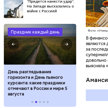
"Придется нанести удар".
На Западе высказались о
войне с Россией
Фото: Shutt
Фото: «Утины
Праздник каждый день
В финансо
являются 
за послед
супермилл
довольно 
выясняла 
День разглядывания
День качания
горизонта и День пьяного
День шампан
Аманси
курсанта: какие праздники
праздники о
отмечают в России и мире 5
и мире 4 авг
августа