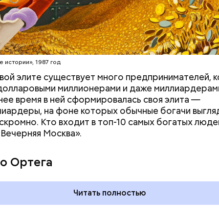
erstock
е истории», 1987 год
вой элите существует много предпринимателей, 
долларовыми миллионерами и даже миллиардерам
нее время в ней сформировалась своя элита —
иардеры, на фоне которых обычные богачи выгля
скромно. Кто входит в топ-10 самых богатых люде
«Вечерняя Москва».
 на качелях и
День арбуза и День поцелуев
ского: какие
с зеркалом: какие праздники
о Ортега
тмечают в России
отмечают в России и мире 3
уста
августа
Читать полностью