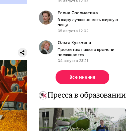
05 августа 12:03
ы.
Елена Соломатина
думке
В жару лучше не есть жирную
м.
пищу
05 августа 12:02
Ольга Кузьмина
Проклятию нашего времени
посвящается
04 августа 23:21
ЕРЫ
Все мнения