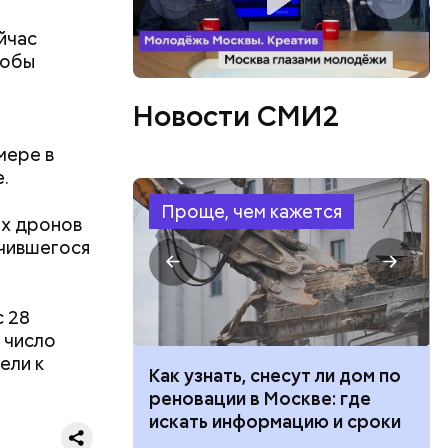
йчас
тобы
Новости СМИ2
мере в
.
в,
Проще, чем кажется
езно.
их дронов
о без
чившегося
езиновые
 28
 число
ели к
 100 тысяч
Как узнать, снесут ли дом по
дарства при
реновации в Москве: где
ии: кто может
искать информацию и сроки
 какие нужны