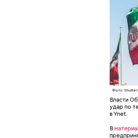
В отличие
собственн
Microsoft
корпораци
компании,
Остров
Фото: Shutter
Власти Об
удар по т
в Ynet.
В
материа
предприня