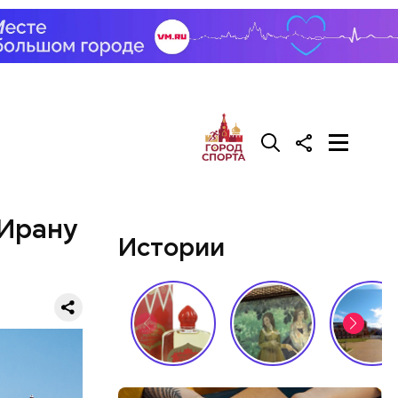
са на
да, после
Сейчас его
 Ирану
Истории