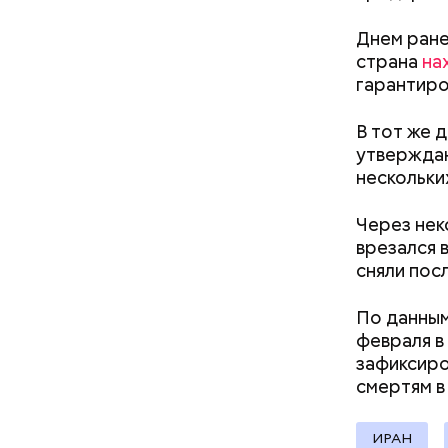
Днем ране
страна
на
гарантиро
В тот же 
утверждаю
Фото: Shutt
нескольки
Температу
поэтому к
Через нек
Однако ст
врезался 
обуви, но
сняли пос
тапочки д
По данным
февраля в
зафиксиро
Стив Б
смертям в
ИРАН