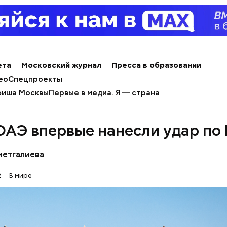
продуктов. В 2000 году Балмер сменил Билла Гейт
ерального директора. Им он оставался до 2014 го
 с поста, но остался держателем акций компании. 
 оценивается в 126 миллиардов долларов.
ета
Московский журнал
Пресса в образовании
ео
Спецпроекты
иша Москвы
Первые в медиа. Я — страна
 ОАЭ впервые нанесли удар по
метгалиева
2
В мире
erstock