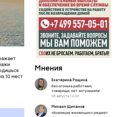
м
тояние
оражает
йзажи
Мнения
ходишься
из 10 мест
Екатерина Рощина
Без огонька работаем,
товарищи, нет энтузиазма!
05 августа 12:03
Михаил Щипанов
 работы в
«Коалиция желающих» редеет