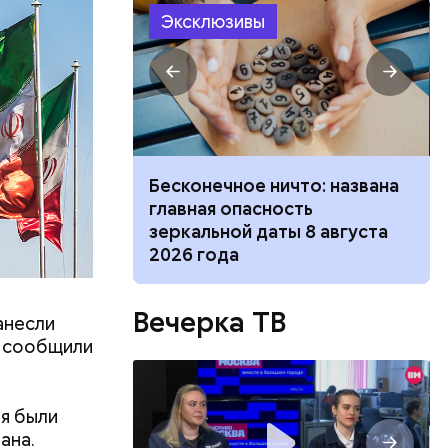
Эксклюзивы
 создавал
 —
ь в
ь акций
 и блюдо по-
Бесконечное ничто: названа
ецептов из
главная опасность
зеркальной даты 8 августа
2026 года
Вечерка ТВ
анесли
, сообщили
я были
ана.