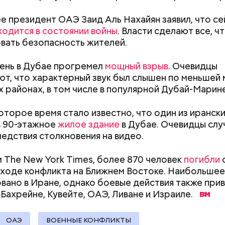
е президент ОАЭ Заид Аль Нахайян заявил, что се
ходится в состоянии войны
. Власти сделают все, ч
вать безопасность жителей.
день в Дубае прогремел
мощный взрыв
. Очевидцы
т, что характерный звук был слышен по меньшей 
erstock
х районах, в том числе в популярной Дубай-Марине
ра воды здесь круглый год составляет 36 градусо
упаться в этих источниках приятно и к тому же пол
оторое время стало известно, что один из иранск
оит быть осторожным: ходить здесь можно тольк
в 90-этажное
жилое здание
в Дубае. Очевидцы слу
 чтобы не поскользнуться, лучше взять носки или р
ледствия столкновения на видео.
ля душа.
 The New York Times, более 870 человек
погибли
с
 ходе конфликта на Ближнем Востоке. Наибольшее
вано в Иране, однако боевые действия также прив
алмер
Как поменять батареи дома и
Как получить до
 Бахрейне, Кувейте, ОАЭ, Ливане и Израиле.
не получить штраф
рублей от госу
трудной ситуац
ОАЭ
ВОЕННЫЕ КОНФЛИКТЫ
претендовать и