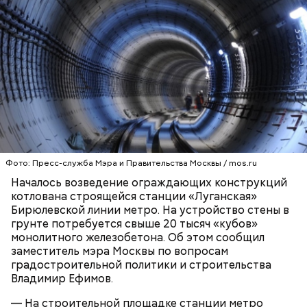
На сайте Фонда реновации:
Фото: Пресс-служба Мэра и Правительства Москвы / mos.ru
Началось возведение ограждающих конструкций
котлована строящейся станции «Луганская»
Бирюлевской линии метро. На устройство стены в
грунте потребуется свыше 20 тысяч «кубов»
монолитного железобетона. Об этом сообщил
зайти на
mos.ru
;
заместитель мэра Москвы по вопросам
кликнуть на
раздел
«Московский стандарт
градостроительной политики и строительства
реновации» внизу главной страницы;
Владимир Ефимов.
перейти в раздел «Карта программы»;
в нем отобразится карта города, на которой
— На строительной площадке станции метро