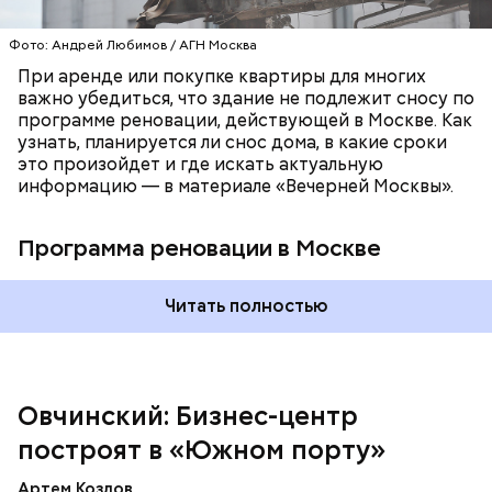
используют стеклянные и металлические панели в
сочетании с решетками в технических зонах. Для
Фото: Андрей Любимов / АГН Москва
остекления предусмотрены энергосберегающие
При аренде или покупке квартиры для многих
двухкамерные стеклопакеты.
важно убедиться, что здание не подлежит сносу по
программе реновации, действующей в Москве. Как
узнать, планируется ли снос дома, в какие сроки
это произойдет и где искать актуальную
информацию — в материале «Вечерней Москвы».
Программа реновации в Москве
Читать полностью
Архитектурные решения для делового комплекса
разработало бюро Ariada. Его высота составит 45
этажей — с 32-го по 43-й уровень будут
расположены панорамные террасы. На первом
этаже трехэтажного стилобата разместятся
Овчинский: Бизнес-центр
вестибюли, магазины и рестораны. Кроме того, в
бизнес-центре предусмотрен паркинг.
построят в «Южном порту»
Артем Козлов