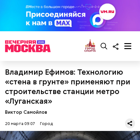
зайти на
сайт
Фонда реновации;
пролистать ниже до раздела «Найди свой дом
на карте реновации»;
можно воспользоваться строкой поиска или
Владимир Ефимов: Технологию
найти интересующее здание на карте;
для более детализированного поиска можно
«стена в грунте» применяют при
кликнуть на кнопку «
Подробная карта
реновации
».
строительстве станции метро
«Луганская»
Виктор Самойлов
20 марта 09:07
Город