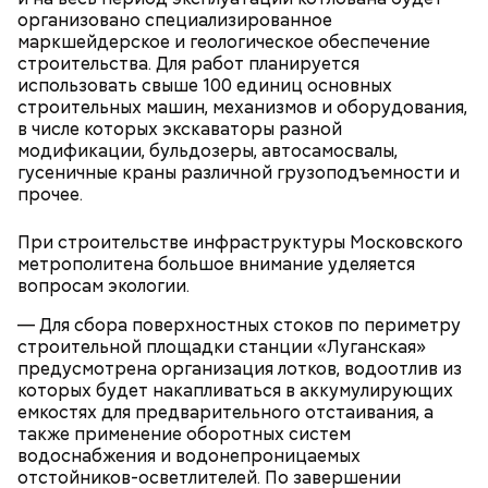
организовано специализированное
маркшейдерское и геологическое обеспечение
строительства. Для работ планируется
использовать свыше 100 единиц основных
строительных машин, механизмов и оборудования,
в числе которых экскаваторы разной
модификации, бульдозеры, автосамосвалы,
гусеничные краны различной грузоподъемности и
прочее.
При строительстве инфраструктуры Московского
метрополитена большое внимание уделяется
Как узнать, что здание включено в
вопросам экологии.
программу реновации
— Для сбора поверхностных стоков по периметру
строительной площадки станции «Луганская»
предусмотрена организация лотков, водоотлив из
которых будет накапливаться в аккумулирующих
емкостях для предварительного отстаивания, а
также применение оборотных систем
водоснабжения и водонепроницаемых
отстойников-осветлителей. По завершении