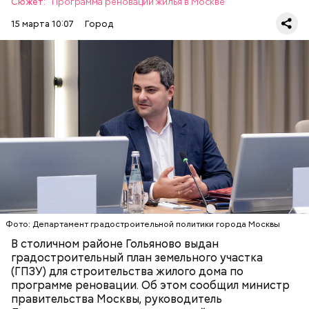
Сюжет:
Программа реновации жилья в Москве
Покровской линии, а также Гольяновский парк.
15 марта 10:07
Город
— На земельном участке площадью 0,65 гектара
возведут жилой дом предельной площадью 38,6
тысячи квадратных метров. На первых этажах
предусмотрены нежилые помещения под
размещение объектов социально-бытового
РАЙОН ГОЛЬЯНОВО
назначения. Прилегающую территорию
ВЛАДИСЛАВ ОВЧИНСКИЙ
РЕНОВАЦИЯ
благоустроят – оборудуют детские и спортивные
площадки, а также зоны отдыха, — приводит слова
Овчинского пресс-служба Департамента
Фото: Департамент градостроительной политики города Москвы
градостроительной политики города Москвы.
В столичном районе Гольяново выдан
градостроительный план земельного участка
(ГПЗУ) для строительства жилого дома по
программе реновации. Об этом сообщил министр
правительства Москвы, руководитель