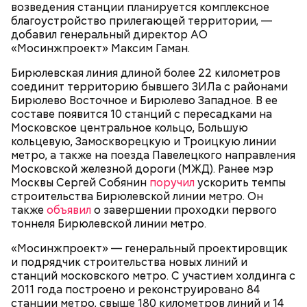
возведения станции планируется комплексное
благоустройство прилегающей территории, —
добавил генеральный директор АО
«Мосинжпроект» Максим Гаман.
Бирюлевская линия длиной более 22 километров
аварийные дома;
соединит территорию бывшего ЗИЛа с районами
здания с высоким уровнем износа;
Бирюлево Восточное и Бирюлево Западное. В ее
дома, построенные до 1960 года;
составе появится 10 станций с пересадками на
дома, за включение в программу которых
Московское центральное кольцо, Большую
проголосовало большинство их жителей.
кольцевую, Замоскворецкую и Троицкую линии
метро, а также на поезда Павелецкого направления
Московской железной дороги (МЖД). Ранее мэр
Москвы Сергей Собянин
поручил
ускорить темпы
строительства Бирюлевской линии метро. Он
также
объявил
о завершении проходки первого
тоннеля Бирюлевской линии метро.
«Мосинжпроект» — генеральный проектировщик
и подрядчик строительства новых линий и
станций московского метро. С участием холдинга с
2011 года построено и реконструировано 84
станции метро, свыше 180 километров линий и 14