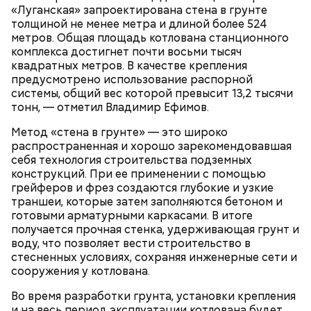
отмечены все здания, включенные в
«Луганская» запроектирована стена в грунте
программу;
толщиной не менее метра и длиной более 524
также можно набрать в поисковой строке
метров. Общая площадь котлована станционного
интересующий адрес.
комплекса достигнет почти восьми тысяч
квадратных метров. В качестве крепления
предусмотрено использование распорной
системы, общий вес которой превысит 13,2 тысячи
тонн, — отметил Владимир Ефимов.
Метод «стена в грунте» — это широко
распространенная и хорошо зарекомендовавшая
себя технология строительства подземных
конструкций. При ее применении с помощью
грейферов и фрез создаются глубокие и узкие
траншеи, которые затем заполняются бетоном и
готовыми арматурными каркасами. В итоге
На mos.ru:
получается прочная стенка, удерживающая грунт и
воду, что позволяет вести строительство в
стесненных условиях, сохраняя инженерные сети и
сооружения у котлована.
Во время разработки грунта, установки крепления
и на весь период эксплуатации котлована будет