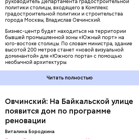
руководитель Департамента градостроительной
политики столицы, входящего в Комплекс
градостроительной политики и строительства
города Москвы, Владислав Овчинский.
Бизнес-центр будет находиться на территории
бывшей промышленной зоны «Южный порт» на
юго-востоке столицы. По словам министра, здание
высотой 200 метров станет «новой визуальной
доминантой» для «Южного порта» с помощью
необычной архитектуры.
Читать полностью
Овчинский: На Байкальской улице
появится дом по программе
Дом будет расположен в районе с хорошо
реновации
развитой социальной и транспортной
инфраструктурой. В пешей доступности
Виталина Бородкина
находятся станция метро «Щелковская» Арбатско-