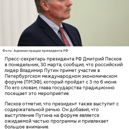
Готовим:
Нужно в течение 10 минут обжарить
перцы на мангале с раскаленными углями. Красный
лук нарезать кольцами и подпечь с двух сторон.
Сливочное масло необходимо немного
Кабачок и баклажан нарезать крупными кольцами,
растопить и взбить с сахаром, туда же
приправить солью и выложить на мангал к перцам.
добавить ванильный сахар и соль. Все эти
ингредиенты нужно взбивать миксером
Тесто сразу можно выпекать, ему не нужна
примерно три минуты, пока масло не
расстойка, предупредил шеф-повар:
побелеет.
Фото: Администрация президента РФ
Далее по одному следует добавлять в готовую
Пресс-секретарь президента РФ Дмитрий Песков
массу яйца, после чего нужно получившееся
в понедельник, 30 марта, сообщил, что российский
тесто вновь взбить.
лидер Владимир Путин примет участие в
Если технология соблюдается правильно, то
Петербургском международном экономическом
должен получиться воздушный кремовый
форуме (ПМЭФ), который пройдет с 3 по 6 июня.
сгусток цвета слоновой кости.
По его словам, глава государства традиционно
Затем в тесто нужно включить цедру
посещает это мероприятие.
апельсина и, помешивая массу, вливать в нее
цитрусовый сок.
Оливковое масло — 50 мл.
Песков отметил, что президент также выступит с
В отдельной посуде нужно смешать муку с
Яблочный уксус — 2 ст. ложки.
содержательной речью. Он добавил, что
разрыхлителем, а потом эти компоненты
Тархун — 1 веточка.
выступление Путина на форуме является
следует объединить с ранее полученной
Чеснок — 2 зубчика.
ожидаемой частью программы и привлекает
масляной основой.
Сахар — 1 ст. ложка.
большое внимание.