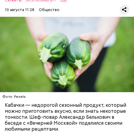
Сюжеты:
Эксклюзивы ВМ
Еда
10 августа 11:28
Общество
Что понадобится:
ЕДА
РЕЦЕПТЫ
Ингредиенты
Фото: Pexels
Кабачки — недорогой сезонный продукт, который
можно приготовить вкусно, если знать некоторые
тонкости. Шеф-повар Александр Белькович в
беседе с «Вечерней Москвой» поделился своими
любимыми рецептами.