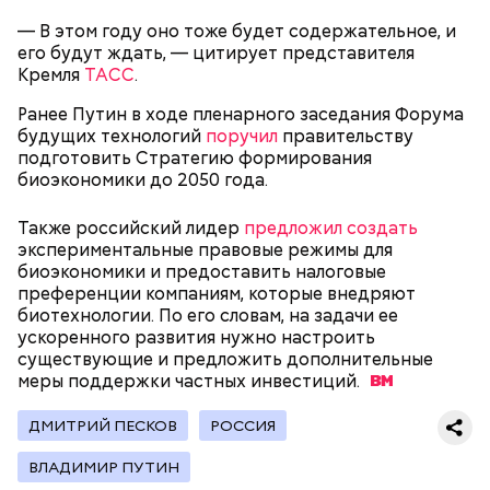
После объединения и тщательного «микса»
этих ингредиентов, необходимо добавлять
— В этом году оно тоже будет содержательное, и
Способ приготовления
изюм, цукаты, которые вы пожелаете, и снова
его будут ждать, — цитирует представителя
взбить. Но не миксером, а ложкой или
Кремля
ТАСС
.
кухонной лопаткой, чтобы не измельчить
Ранее Путин в ходе пленарного заседания Форума
сухофрукты.
будущих технологий
поручил
правительству
подготовить Стратегию формирования
биоэкономики до 2050 года.
Также российский лидер
предложил создать
экспериментальные правовые режимы для
биоэкономики и предоставить налоговые
200 граммов сливочного масла;
преференции компаниям, которые внедряют
1 стакан сахара;
биотехнологии. По его словам, на задачи ее
10 граммов ванильного сахара;
ускоренного развития нужно настроить
1/4 чайной ложки соли;
Для заправки:
существующие и предложить дополнительные
4 куриных яйца;
меры поддержки частных
инвестиций.
100 граммов сока апельсина и столовая ложка
цедры;
ДМИТРИЙ ПЕСКОВ
РОССИЯ
350 граммов муки;
2 чайных ложки разрыхлителя;
ВЛАДИМИР ПУТИН
150 граммов изюма.