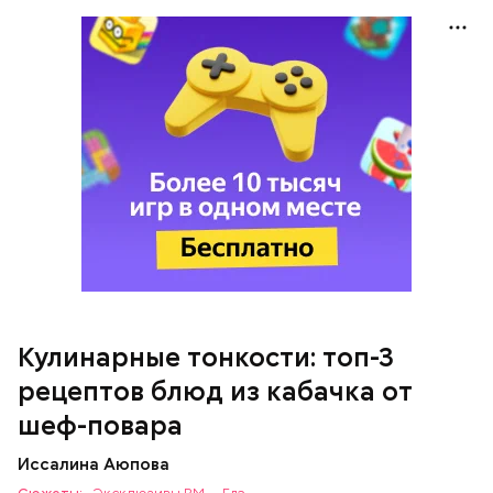
Кабачок — 1 шт.
Желтый болгарский перец — 1 шт.
Красный болгарский перец — 1 шт.
Зеленый перец — 1 шт.
Красный лук — 1 шт.
Баклажан — 1 шт.
Для кулича понадобится:
Помидор — 2 шт.
Сыр адыгейский —200 гр.
Соль по вкусу.
Кулинарные тонкости: топ-3
рецептов блюд из кабачка от
шеф-повара
Иссалина Аюпова