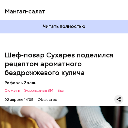
Мангал-салат
Читать полностью
— Этот вариант кулича не содержит дрожжей,
поэтому люди, которые любят сидеть на диете,
оценят его.
Шеф-повар Сухарев поделился
рецептом ароматного
бездрожжевого кулича
Рафаэль Залян
Сюжеты:
Эксклюзивы ВМ
Еда
02 апреля 14:08
Общество