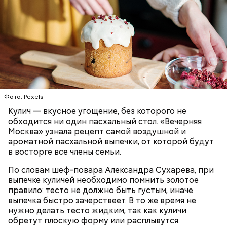
Первый необычный рецепт кулича несколько
отличается от классической рецептуры, так как
содержит нестандартную начинку:
ПРАЗДНИКИ
РЕЦЕПТЫ
ПАСХА
Фото: Pexels
Кулич — вкусное угощение, без которого не
обходится ни один пасхальный стол. «Вечерняя
Москва» узнала рецепт самой воздушной и
ароматной пасхальной выпечки, от которой будут
в восторге все члены семьи.
По словам шеф-повара Александра Сухарева, при
выпечке куличей необходимо помнить золотое
правило: тесто не должно быть густым, иначе
выпечка быстро зачерствеет. В то же время не
нужно делать тесто жидким, так как куличи
обретут плоскую форму или расплывутся.