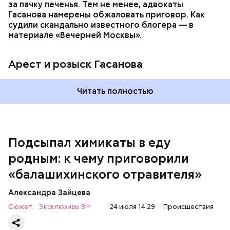
за пачку печенья. Тем не менее, адвокаты
Гасанова намерены обжаловать приговор. Как
судили скандально известного блогера — в
материале «Вечерней Москвы».
Арест и розыск Гасанова
Началось расследование. В квартире потерпевших
Читать полностью
установили скрытую камеру видеонаблюдения. На
записи попал 25-летний сын потерпевших Артем
Миссюра, который тайно приходил в квартиру
матери и отчима и подсыпал им в еду химикаты.
Подсыпал химикаты в еду
Также отравленную пищу ела его младшая сестра.
родным: к чему приговорили
«балашихинского отравителя»
Play
Александра Зайцева
Video
Сюжет:
Эксклюзивы ВМ
24 июля 14:29
Происшествия