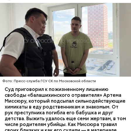
Все началось в июне, когда двое супругов
Видео: пресс-служба ГСУ СК по Московской области
обратились в местную больницу с жалобами на
плохое самочувствие. Врачи не смогли поставить
им точный диагноз, после чего анализы
потерпевших направили на экспертизу. В них
ОТРАВЛЕНИЯ
БАЛАШИХА
РОДИТЕЛИ
специалисты обнаружили сильнодействующий
СЛЕДСТВЕННЫЙ КОМИТЕТ
ЭКСПЕРТИЗЫ
химикат дихлорэтан, который не мог попасть в
организм супругов случайно. То же самое вещество
нашли в еде, изъятой из квартиры пострадавших.
Фото: Пресс-служба ГСУ СК по Московской области
Суд приговорил к пожизненному лишению
свободы «балашихинского отравителя» Артема
Миссюру, который подсыпал сильнодействующие
химикаты в еду родственникам и знакомым. От
рук преступника погибла его бабушка и друг
детства. Выжить удалось еще семи жертвам, в том
числе родителям убийцы. Как Миссюра травил
своих близких и как его судили — в материале