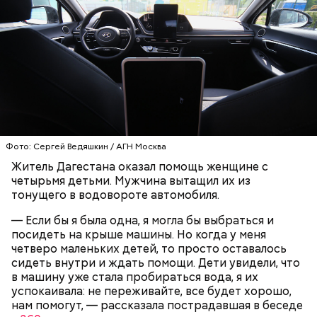
заявил, что ничего не подсыпал в морс и утверждал,
что яд могли добавить в бутылку
некие
недоброжелатели
.
Play
Video
Блогеру грозило до семи лет лишения свободы.
Фото: Сергей Ведяшкин / АГН Москва
Житель Дагестана оказал помощь женщине с
четырьмя детьми. Мужчина вытащил их из
тонущего в водовороте автомобиля.
— Если бы я была одна, я могла бы выбраться и
Видео: пресс-служба ГСУ СК по Московской области
посидеть на крыше машины. Но когда у меня
четверо маленьких детей, то просто оставалось
сидеть внутри и ждать помощи. Дети увидели, что
— Мы съездили за витаминами, вернулись обратно,
в машину уже стала пробираться вода, я их
поднялись домой. У него ухудшилось самочувствие
успокаивала: не переживайте, все будет хорошо,
через сутки... Его увезли в больницу,
нам помогут, — рассказала пострадавшая в беседе
реанимировали, и там он скончался, — рассказывал