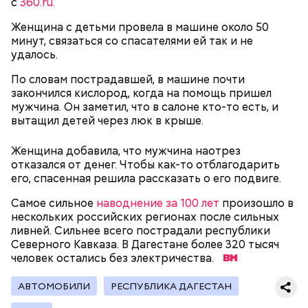
с
360.ru.
Миссюра на допросе.
Женщина с детьми провела в машине около 50
минут, связаться со спасателями ей так и не
удалось.
Родственники обналичивали деньги и возвращали
их Гасанову. А чтобы пользоваться деньгами и не
По словам пострадавшей, в машине почти
вызвать подозрений у налоговой, Гасанов либо
закончился кислород, когда на помощь пришел
распределял их между еще несколькими счетами,
мужчина. Он заметил, что в салоне кто-то есть, и
либо
покупал на них квартиры
.
вытащил детей через люк в крыше.
Женщина добавила, что мужчина наотрез
отказался от денег. Чтобы как-то отблагодарить
Следующим подопытным стал друг детства
его, спасенная решила рассказать о его подвиге.
Миссюры Константин. 3 февраля того же года,
когда молодые люди ехали вместе в машине,
Самое сильное
наводнение за 100 лет
произошло в
— Гасанов, являясь индивидуальным
подозреваемый угостил приятеля морсом с
нескольких российских регионах после сильных
предпринимателем, осуществлял
этиленгликолем. Через два дня Константин умер в
ливней. Сильнее всего пострадали республики
предпринимательскую деятельность в области
больнице.
Северного Кавказа. В Дагестане более 320 тысяч
продажи и размещения рекламы в социальных
человек остались без электричества.
сетях. С целью сокрытия своих доходов часть
денежных средств от спонсоров розыгрышей,
покупателей различных мотивационных курсов и
АВТОМОБИЛИ
РЕСПУБЛИКА ДАГЕСТАН
прогнозов ставок на спорт Гасанов получал на