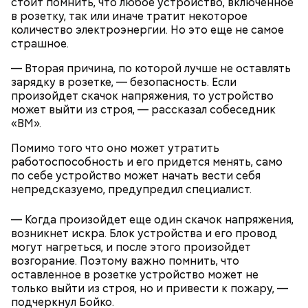
перцы на мангале с раскаленными углями. Красный
стоит помнить, что любое устройство, включенное
лук нарезать кольцами и подпечь с двух сторон.
в розетку, так или иначе тратит некоторое
Сливочное масло необходимо немного
Кабачок и баклажан нарезать крупными кольцами,
количество электроэнергии. Но это еще не самое
растопить и взбить с сахаром, туда же
приправить солью и выложить на мангал к перцам.
страшное.
добавить ванильный сахар и соль. Все эти
ингредиенты нужно взбивать миксером
— Вторая причина, по которой лучше не оставлять
Тесто сразу можно выпекать, ему не нужна
примерно три минуты, пока масло не
зарядку в розетке, — безопасность. Если
расстойка, предупредил шеф-повар:
побелеет.
произойдет скачок напряжения, то устройство
Далее по одному следует добавлять в готовую
может выйти из строя, — рассказал собеседник
массу яйца, после чего нужно получившееся
«ВМ».
тесто вновь взбить.
Если технология соблюдается правильно, то
Помимо того что оно может утратить
должен получиться воздушный кремовый
работоспособность и его придется менять, само
сгусток цвета слоновой кости.
по себе устройство может начать вести себя
Затем в тесто нужно включить цедру
непредсказуемо, предупредил специалист.
апельсина и, помешивая массу, вливать в нее
цитрусовый сок.
Оливковое масло — 50 мл.
— Когда произойдет еще один скачок напряжения,
В отдельной посуде нужно смешать муку с
Яблочный уксус — 2 ст. ложки.
возникнет искра. Блок устройства и его провод
разрыхлителем, а потом эти компоненты
Тархун — 1 веточка.
могут нагреться, и после этого произойдет
следует объединить с ранее полученной
Чеснок — 2 зубчика.
возгорание. Поэтому важно помнить, что
масляной основой.
Сахар — 1 ст. ложка.
оставленное в розетке устройство может не
После объединения и тщательного «микса»
только выйти из строя, но и привести к пожару, —
этих ингредиентов, необходимо добавлять
Способ приготовления
подчеркнул Бойко.
изюм, цукаты, которые вы пожелаете, и снова