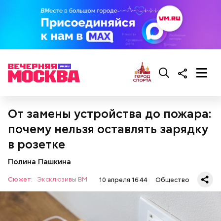
От замены устройства до пожара:
Глазурь
почему нельзя оставлять зарядку
Для заправки нужно мелко нарезать чеснок и
смешать его с уксусом, оливковым маслом, сахаром
в розетке
и нарезанной веточкой тархуна.
Полина Пашкина
Сюжет:
Эксклюзивы ВМ
10 апреля 16:44
Общество