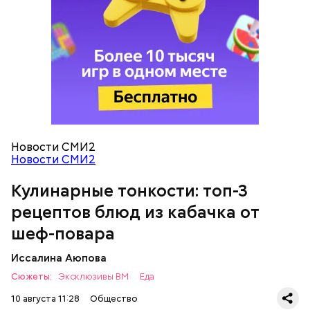
Кабачок — 1 шт.
Желтый болгарский перец — 1 шт.
Красный болгарский перец — 1 шт.
Зеленый перец — 1 шт.
Красный лук — 1 шт.
Баклажан — 1 шт.
Для кулича понадобится:
Помидор — 2 шт.
Сыр адыгейский —200 гр.
Новости СМИ2
Соль по вкусу.
Новости СМИ2
Кулинарные тонкости: топ-3
рецептов блюд из кабачка от
шеф-повара
Иссалина Аюпова
Сюжеты:
Эксклюзивы ВМ
Еда
10 августа 11:28
Общество