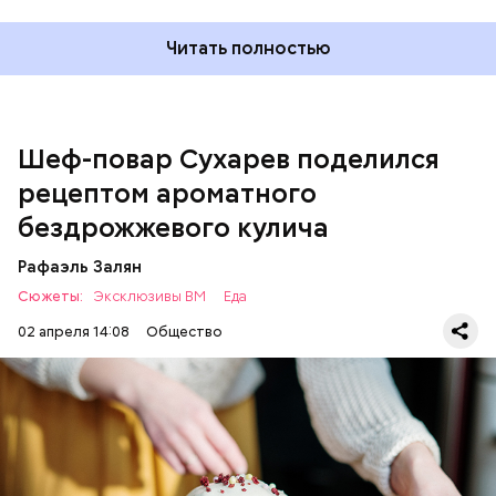
Читать полностью
— Этот вариант кулича не содержит дрожжей,
поэтому люди, которые любят сидеть на диете,
оценят его.
Шеф-повар Сухарев поделился
рецептом ароматного
бездрожжевого кулича
Рафаэль Залян
Сюжеты:
Эксклюзивы ВМ
Еда
02 апреля 14:08
Общество
Первый необычный рецепт кулича несколько
отличается от классической рецептуры, так как