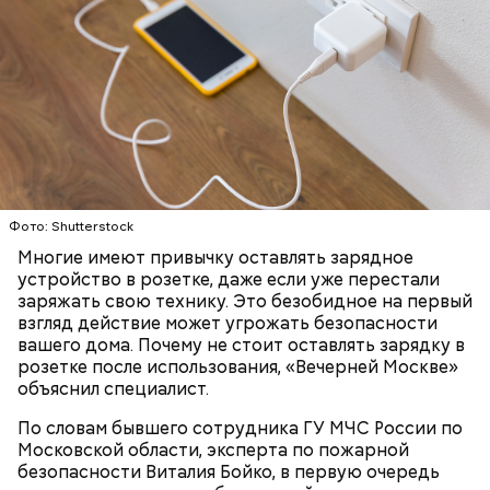
— Затем достать подпекшийся до темного цвета
перец с углей и переложить его в пакет, чтобы
кожица стала мягкой. После необходимо снять эту
— Из указанных мною объемов у вас должно
кожицу с овоща и нарезать. Далее готовые лук,
получиться три кулича среднего размера. Выпекать
баклажан и кабачок разрезать пополам, а помидор
Диетолог Соломатина объяснила,
их нужно при температуре 180 градусов около 40
— на крупные дольки, — рассказал собеседник
как без вреда для здоровья выйти
Фото: Shutterstock
минут.
«ВМ».
из Великого поста
Многие имеют привычку оставлять зарядное
устройство в розетке, даже если уже перестали
заряжать свою технику. Это безобидное на первый
взгляд действие может угрожать безопасности
вашего дома. Почему не стоит оставлять зарядку в
розетке после использования, «Вечерней Москве»
объяснил специалист.
По словам бывшего сотрудника ГУ МЧС России по
Московской области, эксперта по пожарной
Готовим:
Нужно в течение 10 минут обжарить
безопасности Виталия Бойко, в первую очередь