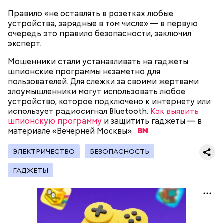
взбить. Но не миксером, а ложкой или
Правило «не оставлять в розетках любые
кухонной лопаткой, чтобы не измельчить
устройства, зарядные в том числе» — в первую
сухофрукты.
очередь это правило безопасности, заключил
эксперт.
Мошенники стали устанавливать на гаджеты
шпионские программы незаметно для
пользователей. Для слежки за своими жертвами
злоумышленники могут использовать любое
устройство, которое подключено к интернету или
200 граммов сливочного масла;
использует радиосигнал Bluetooth.
Как выявить
1 стакан сахара;
шпионскую программу
и защитить гаджеты — в
10 граммов ванильного сахара;
материале «Вечерней
Москвы».
1/4 чайной ложки соли;
Для заправки:
4 куриных яйца;
ЭЛЕКТРИЧЕСТВО
100 граммов сока апельсина и столовая ложка
БЕЗОПАСНОСТЬ
цедры;
ГАДЖЕТЫ
350 граммов муки;
2 чайных ложки разрыхлителя;
150 граммов изюма.