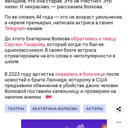
женщине, что она старая. Это не «честно». Это
низко. И некрасиво, — рассказала Волкова.
День «Счастье случается»
Противень ставится в духовку, разогретую до 180–
По ее словам, 44 года — это не возраст увольнения,
190 градусов. Спагетти из кабачка нужно запекать
а «время премьеры», написала актриса в своем
25–30 минут.
Telegram
-канале.
До этого Екатерина Волкова
обратилась к певцу
Сергею Лазареву
, который когда-то был ее
одноклассником. В своем блоге актриса
отреагировала на его слова о непопулярности в
школе.
В 2023 году артистка
оказалась в больнице
после
новостей о брате Леониде, которому в США
предъявили обвинение в убийстве двоих человек.
Волковой поставили капельницу и проверили на
Международный день бесконечности придумал
— Кабачки нужно натереть длинными слайсами
наличие анемии.
американский философ Жан-Пьер Ади Феньо в
(это можно сделать на специальной терке),
1987 году. Так как цифра восемь похожа на знак
похожими на спагетти, и уложить в противень.
ТЕАТРЫ
ЕКАТЕРИНА ВОЛКОВА
АКТЕРЫ
День малины со сливками отмечается в США в
бесконечности, то и дата была выбрана «08.08». В
Дальше нужно добавить немного растительного
честь вкусового сочетания этой ягоды со сливками.
этот праздник организуются тематические лекции
масла, соль, а сверху бросить хаотично
В этот праздник люди едят не только малину со
по математике и философии, а также проводят
порезанную брынзу. Затем добавляются помидоры