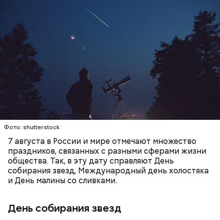
День собирания звезд учрежден в честь
метеорного потока Персеиды, который ежегодно
— Кабачки, порезанные кубиками, нужно легко
можно наблюдать в августе. Все любители
обжарить на сковороде. К ним добавляются зелень
смотреть на звездопад 7 августа выезжают за
петрушки, чеснок, соль и оливковое масло.
город — в местность, где нет светового
Получается очень вкусно, — поделился рецептом
ЕДА
ПРАЗДНИКИ
ЗВЕЗДОПАД
загрязнения и где можно невооруженным глазом
Копылов.
СЛАДОСТИ
АСТРОНОМИЯ
наблюдать за падающими звездами.
Фото: shutterstock
7 августа в России и мире отмечают множество
праздников, связанных с разными сферами жизни
общества. Так, в эту дату справляют День
собирания звезд, Международный день холостяка
кабачок;
и День малины со сливками.
петрушка;
чеснок;
День собирания звезд
оливковое масло;
соль.