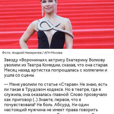
День «Счастье случается» был инициирован
Тайным обществом счастливых людей, чтобы
Кабачки, тушеные с курицей
напомнить людям, что счастье на самом деле
кроется в мелочах. Отпраздновать этот день
Эндокринолог Куликова
Уберут отеки и улучшат зрение:
Как приготовить домашний
объяснила, в чем заключается
можно, поделившись с другими людьми
диетолог Соломатина рассказала
майонез: три простых рецепта
польза сезонных овощей и
счастливыми моментами из своей жизни.
о пользе кабачков
фруктов
Фото: Андрей Никеричев / АГН Москва
Звезду «Ворониных», актрису Екатерину Волкову
уволили из Театра Комедии, сказав, что она старая.
Месяц назад артистка попрощалась с коллегами и
ушла со сцены.
— Меня уволили по статье «Старая». Не знаю, есть
ли такая в Трудовом кодексе. Но в театре, где я
служила, она оказалась главной. Слово прозвучало
как приговор (...) Знаете, первое, что я
почувствовала? Не боль. Абсурд. Ни один
настоящий мужчина не имеет права говорить