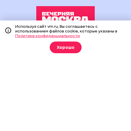
Используя сайт vm.ru, Вы соглашаетесь с
использованием файлов cookie, которые указаны в
Политике конфиденциальности
Издание создано при финансовой поддержке Департамента
средств массовой информации и рекламы города Москвы.
Хорошо
На сайте применяются рекомендательные технологии
(информационные технологии предоставления информации
на основе сбора, систематизации и анализа сведений,
относящихся к предпочтениям пользователей сети
«Интернет», находящихся на территории Российской
Федерации).
Сетевое издание "Вечерняя Москва" (18+) зарегистрировано
в Федеральной службе по надзору в сфере связи,
информационных технологий и массовых коммуникаций
(Роскомнадзор). Свидетельство о регистрации ЭЛ № ФС 77 -
90524 от 09.12.2025. Учредитель: АО "Редакция газеты
"Вечерняя Москва". Главный редактор
vm.ru
: Александр
Геннадьевич Глуходедов. Адрес редакции: 127015, г.Москва,
Бумажный пр-д, д. 14, стр. 2. Телефон:
+7(499)557-04-24
. Адрес
эл.почты:
edit@vm.ru
. Почта для связи с редакцией сайта:
news@vm.ru
.