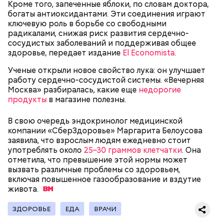
Кроме того, запеченные яблоки, по словам доктора,
богаты антиоксидантами. Эти соединения играют
— В дыне содержится много сахара, который
ключевую роль в борьбе со свободными
представлен фруктозой. С одной стороны — это
радикалами, снижая риск развития сердечно-
хорошо, потому что дает энергию. Но важно
сосудистых заболеваний и поддерживая общее
помнить, что сладкими дынями не нужно сильно
здоровье, передает издание
El Economista
.
увлекаться, так же как и арбузами, людям с
сахарным диабетом и лишним весом, —
Ученые открыли новое свойство лука: он улучшает
подчеркнула доктор.
работу сердечно-сосудистой системы. «Вечерняя
Москва» разбиралась, какие еще
недорогие
продукты
в магазине полезны.
В свою очередь эндокринолог медицинской
— Кабачки, порезанные кубиками, нужно легко
компании «СберЗдоровье» Маргарита Белоусова
обжарить на сковороде. К ним добавляются зелень
заявила, что взрослым людям ежедневно стоит
петрушки, чеснок, соль и оливковое масло.
употреблять около
25–30 граммов клетчатки
. Она
Получается очень вкусно, — поделился рецептом
отметила, что превышение этой нормы может
Копылов.
вызвать различные проблемы со здоровьем,
включая повышенное газообразование и вздутие
живота.
с сахарным диабетом;
ЗДОРОВЬЕ
ЕДА
ВРАЧИ
лишним весом.