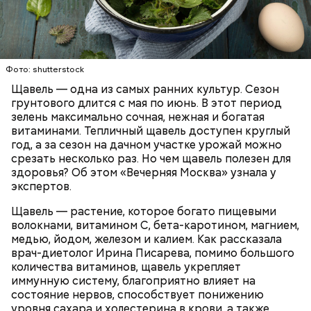
Опасность же щавеля состоит в том, что он
содержит большое количество щавелевой кислоты,
которая может способствовать образованию
Фото: shutterstock
камней в почках, объяснила диетолог.
Щавель — одна из самых ранних культур. Сезон
ЗДОРОВЬЕ
ВРАЧИ
РАСТЕНИЯ
грунтового длится с мая по июнь. В этот период
ПРОДУКТЫ
зелень максимально сочная, нежная и богатая
витаминами. Тепличный щавель доступен круглый
год, а за сезон на дачном участке урожай можно
срезать несколько раз. Но чем щавель полезен для
здоровья? Об этом «Вечерняя Москва» узнала у
экспертов.
Щавель — растение, которое богато пищевыми
волокнами, витамином С, бета-каротином, магнием,
медью, йодом, железом и калием. Как рассказала
врач-диетолог Ирина Писарева, помимо большого
количества витаминов, щавель укрепляет
иммунную систему, благоприятно влияет на
состояние нервов, способствует понижению
уровня сахара и холестерина в крови, а также