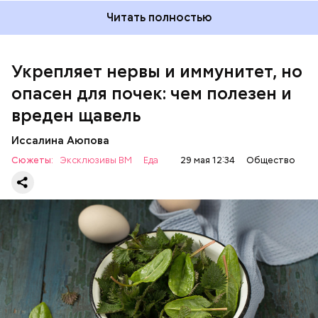
Читать полностью
Укрепляет нервы и иммунитет, но
опасен для почек: чем полезен и
— Если человек уже болеет мочекаменной
вреден щавель
болезнью, щавель ему не рекомендуется. При
артрите, гастрите, холецистите, синдроме
Иссалина Аюпова
раздраженного кишечника, язвах и панкреатите
Сюжеты:
Эксклюзивы ВМ
Еда
29 мая 12:34
Общество
продукт тоже лучше исключить из рациона, —
предупредила врач. — Он может привести к
повышению кислотности желудка и раздражать
слизистые оболочки.