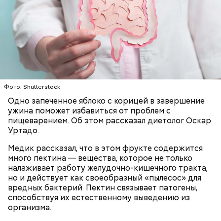
Фото: Shutterstock
Ранние плоды, по словам врача, лучше не есть:
Одно запеченное яблоко с корицей в завершение
Терапевт Кондрахин назвал
ужина поможет избавиться от проблем с
Чистит сосуды и защищает от
продукты и напитки, которые
пищеварением. Об этом рассказал диетолог Оскар
рака: чем полезен кресс-салат
выводят токсины из организма
Уртадо.
Медик рассказал, что в этом фрукте содержится
много пектина — вещества, которое не только
налаживает работу желудочно-кишечного тракта,
но и действует как своеобразный «пылесос» для
Спагетти из кабачков
вредных бактерий. Пектин связывает патогены,
способствуя их естественному выведению из
организма.