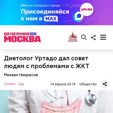
кабачок;
брынза;
растительное масло;
помидоры черри либо грунтовые.
беременным, кормящим женщинам;
Диетолог Уртадо дал совет
людям с ослабленной иммунной системой;
людям с проблемами с ЖКТ
пожилым;
детям.
Михаил Некрасов
Сюжет:
Еда
14 апреля 20:19
Общество
Ингредиенты: