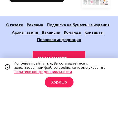
О газете
Реклама
Подписка на бумажные издания
Архив газеты
Вакансии
Команда
Контакты
Правовая информация
Используя сайт vm.ru, Вы соглашаетесь с
использованием файлов cookie, которые указаны в
Политике конфиденциальности
Издание создано при финансовой поддержке Департамента
Хорошо
средств массовой информации и рекламы города Москвы.
На сайте применяются рекомендательные технологии
(информационные технологии предоставления информации
на основе сбора, систематизации и анализа сведений,
относящихся к предпочтениям пользователей сети
«Интернет», находящихся на территории Российской
Федерации).