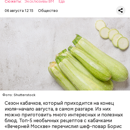
Сюжеты:
Эксклюзивы ВМ
Еда
06 августа 12:15
Общество
Ингредиенты:
— Наиболее распространенные борщ, щи, котлеты,
салаты, лаваш с творогом и сыром, пироги, омлет,
запеканка. Щавеля там везде используется
ЕДА
ОВОЩИ
РЕЦЕПТЫ
немного, поэтому никакого вреда от него не будет.
Чем разнообразнее рацион питания человека, тем
лучше. Потому что это исключает вероятность
возникновения дефицитов микроэлементов, —
заверил специалист.
Фото: Shutterstock
Фото: Shutterstock
Сезон кабачков, который приходится на конец
июля–начало августа, в самом разгаре. Из них
можно приготовить много интересных и полезных
блюд. Топ-5 необычных рецептов с кабачками
«Вечерней Москве» перечислил шеф-повар Борис
Вред дыни