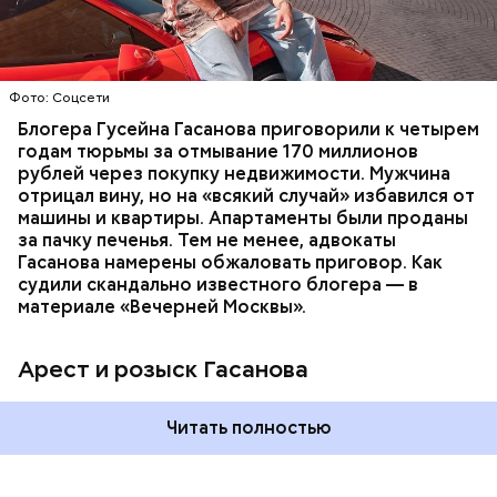
доходов в особо крупном размере. В тот же день
НАЛОГИ
ПОИСК ЛЮДЕЙ
ДЕНЬГИ
МВД
мужчину
заочно арестовали
.
ГАСАН ГУСЕЙНОВ
Молодого человека задержали. На первом же
Фото: Соцсети
допросе он признался, что планировал отравить
только отчима. Тогда следователи посчитали, что
Блогера Гусейна Гасанова приговорили к четырем
мотивом преступления была квартира родителей,
годам тюрьмы за отмывание 170 миллионов
которая в случае их смерти перешла бы сыну. Но
рублей через покупку недвижимости. Мужчина
спустя несколько дней Миссюра заявил, что ранее
отрицал вину, но на «всякий случай» избавился от
уже травил других людей.
машины и квартиры. Апартаменты были проданы
за пачку печенья. Тем не менее, адвокаты
Гасанова намерены обжаловать приговор. Как
судили скандально известного блогера — в
материале «Вечерней Москвы».
Арест и розыск Гасанова
Началось расследование. В квартире потерпевших
Читать полностью
установили скрытую камеру видеонаблюдения. На
записи попал 25-летний сын потерпевших Артем
Миссюра, который тайно приходил в квартиру