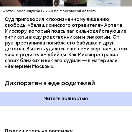
организм супругов случайно. То же самое вещество
нашли в еде, изъятой из квартиры пострадавших.
Фото: Пресс-служба ГСУ СК по Московской области
Суд приговорил к пожизненному лишению
свободы «балашихинского отравителя» Артема
Миссюру, который подсыпал сильнодействующие
химикаты в еду родственникам и знакомым. От
рук преступника погибла его бабушка и друг
детства. Выжить удалось еще семи жертвам, в том
числе родителям убийцы. Как Миссюра травил
своих близких и как его судили — в материале
«Вечерней Москвы».
Дихлорэтан в еде родителей
Читать полностью
Подпишитесь на рассылку