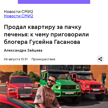
распределил между родственниками и
собственными счетами.
Новости СМИ2
Новости СМИ2
Продал квартиру за пачку
печенья: к чему приговорили
блогера Гусейна Гасанова
Александра Зайцева
Кто еще был жертвой Миссюры
04 августа 15:31
Происшествия
Фото: База розыска МВД РФ
В мае 2025 года МВД РФ объявило в
международный розыск
блогера Гусейна Гасанова.
В его отношении возбудили уголовное дело о
неуплате налогов и легализации преступных