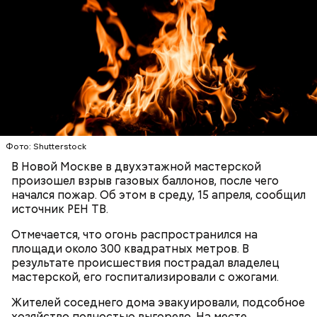
Видео: пресс-служба ГСУ СК по Московской области
— Мы съездили за витаминами, вернулись обратно,
поднялись домой. У него ухудшилось самочувствие
через сутки... Его увезли в больницу,
реанимировали, и там он скончался, — рассказывал
Фото: Shutterstock
Миссюра на допросе.
В Новой Москве в двухэтажной мастерской
произошел взрыв газовых баллонов, после чего
начался пожар. Об этом в среду, 15 апреля, сообщил
источник РЕН ТВ.
Родственники обналичивали деньги и возвращали
их Гасанову. А чтобы пользоваться деньгами и не
Отмечается, что огонь распространился на
вызвать подозрений у налоговой, Гасанов либо
площади около 300 квадратных метров. В
распределял их между еще несколькими счетами,
результате происшествия пострадал владелец
либо
покупал на них квартиры
.
мастерской, его госпитализировали с ожогами.
Жителей соседнего дома эвакуировали, подсобное
хозяйство полностью выгорело. На месте