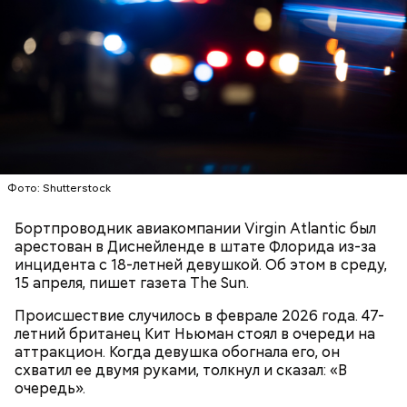
107 дней.
замуж за двоюродного брата Хидэо Танаку,
известняковое плато и прибрежные равнины,
которого не видела вплоть до свадьбы. У пары
которые дополняют «внеземную» атмосферу.
было пятеро детей. Супруги работали в семейном
магазине, где они продавали лапшу, рисовые
лепешки и сладости. Позднее у Канэ
диагностировали рак поджелудочной железы,
однако в 46 лет она его полностью победила.
Фото: World Economic Forum / CC BY-NC-SA 2.0
Фото: Shutterstock
Главная особенность острова Сокотра —
Бортпроводник авиакомпании Virgin Atlantic был
драконовые деревья, которые растут только здесь.
арестован в Диснейленде в штате Флорида из-за
Внешне они напоминают большие грибы, а
инцидента с 18-летней девушкой. Об этом в среду,
драконовыми их называют из-за красного цвета
15 апреля, пишет газета The Sun.
Фото: wikimedia.org
смолы, которую местные жители сравнивают с
Сергей Брин
кровью дракона. Они же используют ее в
Происшествие случилось в феврале 2026 года. 47-
медицинских целях и красят ей ткань и волосы.
летний британец Кит Ньюман стоял в очереди на
аттракцион. Когда девушка обогнала его, он
схватил ее двумя руками, толкнул и сказал: «В
очередь».