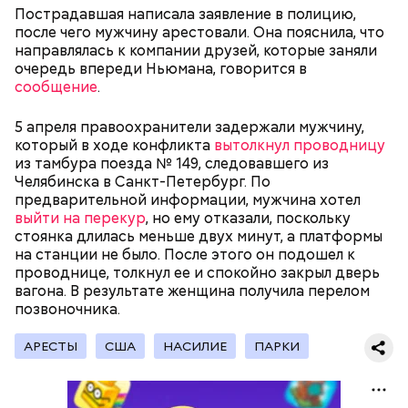
Пострадавшая написала заявление в полицию,
Канэ Танака (119 лет)
после чего мужчину арестовали. Она пояснила, что
направлялась к компании друзей, которые заняли
очередь впереди Ньюмана, говорится в
сообщение
.
5 апреля правоохранители задержали мужчину,
который в ходе конфликта
вытолкнул проводницу
Окружающие отмечали, что Носс была в здравом
Он находился на посту менеджера, занимался
из тамбура поезда № 149, следовавшего из
уме до конца жизни. Интересно, что когда в
наймом персонала и продажей продуктов. В 2000
Челябинска в Санкт-Петербург. По
Фото: Shutterstock
возрасте 117 лет ей сообщили, что она теперь
году Балмер сменил Билла Гейтса на посту
предварительной информации, мужчина хотел
является старейшим из ныне живущих людей,
генерального директора. Им он оставался до 2014
выйти на перекур
, но ему отказали, поскольку
женщина с улыбкой ответила: «Ну и что?». Сама
года, после чего ушел с поста, но остался
стоянка длилась меньше двух минут, а платформы
Носс отмечала, что секрет ее долголетия
держателем акций компании. Сейчас его состояние
на станции не было. После этого он подошел к
заключается в постоянной двигательной
оценивается в 126 миллиардов долларов.
проводнице, толкнул ее и спокойно закрыл дверь
активности и отсутствии беспокойства по поводу
вагона. В результате женщина получила перелом
возраста. Однако стоит отметить, что ей в том
позвоночника.
Остров Сокотра, Йемен
числе повезло с генетикой: в роду женщины
Сара Носс родилась в городе Голливуд
большое количество долгожителей. Сара не имела
(Пенсильвания, США) 24 сентября 1880 года. Всего
АРЕСТЫ
США
НАСИЛИЕ
ПАРКИ
вредных привычек, но очень любила сладости и
в ее семье было семь детей, однако трое ее
чипсы, а овощи ела редко. Сара Носс скончалась 30
братьев умерли еще в детстве. Позже ее семья
декабря 1999 года в возрасте 119 лет и 97 дней.
переехала в город Вифлеем в том же штате. До