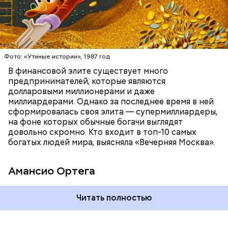
БОГАТСТВО
БИЗНЕС
ПРЕДПРИНИМАТЕЛИ
МИЛЛИАРДЕРЫ
ДЕНЬГИ
Люсиль Рандон (118 лет)
Фото: «Утиные истории», 1987 год
В финансовой элите существует много
предпринимателей, которые являются
долларовыми миллионерами и даже
Фото: Shutterstock
миллиардерами. Однако за последнее время в ней
сформировалась своя элита — супермиллиардеры,
на фоне которых обычные богачи выглядят
довольно скромно. Кто входит в топ-10 самых
богатых людей мира, выясняла «Вечерняя Москва».
Амансио Ортега
В 1991 году Тадзима потеряла мужа. А спустя 11 лет
Читать полностью
переехала в дом престарелых. В 2015 году, когда ей
было 115 лет, она была признана самым старым
человеком в Японии, а в 2017-м — старейшим из