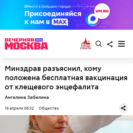
— Там может содержаться огромное количество
нитратов, которое вызовет головокружение,
гипоксию и ухудшение физического состояния, —
предостерегла Соломатина.
Минздрав разъяснил, кому
положена бесплатная вакцинация
от клещевого энцефалита
Ангелина Забелина
беременным, кормящим женщинам;
16 апреля 06:32
Общество
людям с ослабленной иммунной системой;
пожилым;
детям.