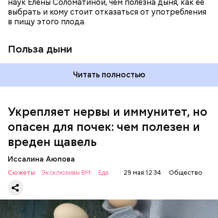
наук Елены Соломатиной, чем полезна дыня, как ее
По мнению специалиста, здоровому человеку
выбрать и кому стоит отказаться от употребления
достаточно включать щавель в рацион несколько
в пищу этого плода.
раз в месяц. В небольших количествах в свежем
виде или припущенном на сковороде.
Польза дыни
Читать полностью
Укрепляет нервы и иммунитет, но
опасен для почек: чем полезен и
— Если человек уже болеет мочекаменной
вреден щавель
болезнью, щавель ему не рекомендуется. При
артрите, гастрите, холецистите, синдроме
Иссалина Аюпова
раздраженного кишечника, язвах и панкреатите
Сюжеты:
Эксклюзивы ВМ
Еда
29 мая 12:34
Общество
продукт тоже лучше исключить из рациона, —
предупредила врач. — Он может привести к
повышению кислотности желудка и раздражать
слизистые оболочки.