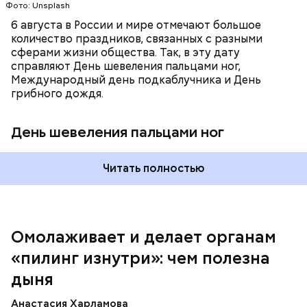
Фото: Unsplash
6 августа в России и мире отмечают большое
количество праздников, связанных с разными
сферами жизни общества. Так, в эту дату
справляют День шевеления пальцами ног,
Международный день подкаблучника и День
Вред дыни
грибного дождя.
День шевеления пальцами ног
А врач-эндокринолог Алексей Калинчев рассказал,
что существует множество блюд, где используют
растение.
Читать полностью
кремний — укрепляет кости, зубы, волосы и
ногти и оказывает омолаживающее действие;
витамин С — работает как антиоксидант,
иммуномодулятор, помогает выработке
соединительной ткани, улучшает тургор кожи;
Омолаживает и делает органам
клетчатка — достаточно нежная и забирает
«пилинг изнутри»: чем полезна
излишки холестерина, сахара и соли тяжелых
металлов;
дыня
фолиевая кислота (в большом количестве) —
она необходима беременным женщинам,
Анастасия Харламова