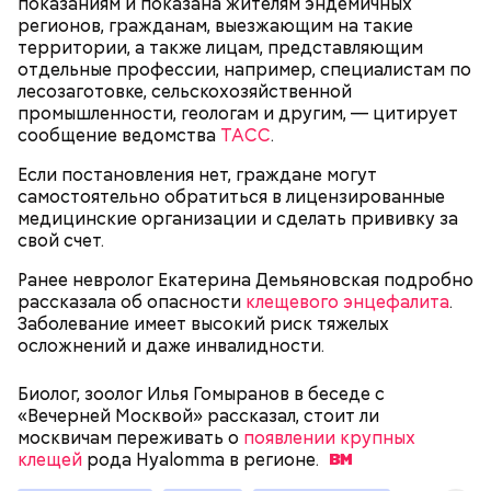
показаниям и показана жителям эндемичных
регионов, гражданам, выезжающим на такие
территории, а также лицам, представляющим
отдельные профессии, например, специалистам по
лесозаготовке, сельскохозяйственной
промышленности, геологам и другим, — цитирует
День грибного дождя
сообщение ведомства
ТАСС
.
Если постановления нет, граждане могут
— В дыне содержится много сахара, который
самостоятельно обратиться в лицензированные
представлен фруктозой. С одной стороны — это
медицинские организации и сделать прививку за
хорошо, потому что дает энергию. Но важно
свой счет.
помнить, что сладкими дынями не нужно сильно
увлекаться, так же как и арбузами, людям с
Ранее невролог Екатерина Демьяновская подробно
сахарным диабетом и лишним весом, —
рассказала об опасности
клещевого энцефалита
.
подчеркнула доктор.
Заболевание имеет высокий риск тяжелых
осложнений и даже инвалидности.
Биолог, зоолог Илья Гомыранов в беседе с
«Вечерней Москвой» рассказал, стоит ли
Международный день подкаблучника — это
москвичам переживать о
появлении крупных
шутливый праздник, призванный подчеркнуть, что
клещей
рода Hyalomma в
регионе.
гармония в отношениях важнее формального