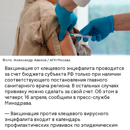
Грибным дождем называют те осадки, которые
выпадают в солнечную погоду. Считается, что
после них в лесу появляется много грибов, поэтому
Фото: Александр Авилов / АГН Москва
дождь и прозвали грибным. Август же считается
Вакцинация от клещевого энцефалита проводится
началом грибного сезона, поэтому 6-го числа этого
за счет бюджета субъекта РФ только при наличии
месяца отмечается День грибного дождя. В этот
соответствующего постановления главного
праздник принято отправляться в лес собирать
санитарного врача региона. В остальных случаях
грибы, даже если на улице непогода.
прививку можно сделать за свой счет. Об этом в
Ранние плоды, по словам врача, лучше не есть:
четверг, 16 апреля, сообщили в пресс-службе
Терапевт Кондрахин назвал
Минздрава.
Чистит сосуды и защищает от
продукты и напитки, которые
рака: чем полезен кресс-салат
выводят токсины из организма
— Вакцинация против клещевого вирусного
энцефалита входит в календарь
профилактических прививок по эпидемическим