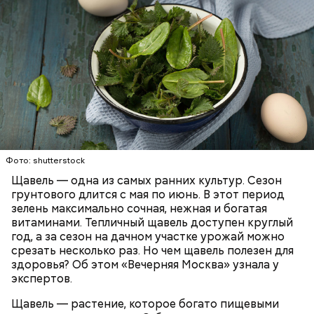
Опасность же щавеля состоит в том, что он
содержит большое количество щавелевой кислоты,
которая может способствовать образованию
Фото: shutterstock
камней в почках, объяснила диетолог.
Щавель — одна из самых ранних культур. Сезон
ЗДОРОВЬЕ
ВРАЧИ
РАСТЕНИЯ
грунтового длится с мая по июнь. В этот период
ПРОДУКТЫ
зелень максимально сочная, нежная и богатая
витаминами. Тепличный щавель доступен круглый
год, а за сезон на дачном участке урожай можно
срезать несколько раз. Но чем щавель полезен для
здоровья? Об этом «Вечерняя Москва» узнала у
экспертов.
Щавель — растение, которое богато пищевыми