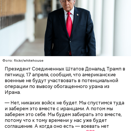
107 дней.
замуж за двоюродного брата Хидэо Танаку,
известняковое плато и прибрежные равнины,
которого не видела вплоть до свадьбы. У пары
которые дополняют «внеземную» атмосферу.
было пятеро детей. Супруги работали в семейном
магазине, где они продавали лапшу, рисовые
лепешки и сладости. Позднее у Канэ
диагностировали рак поджелудочной железы,
однако в 46 лет она его полностью победила.
Фото: World Economic Forum / CC BY-NC-SA 2.0
Фото: flickr/whitehouse
Президент Соединенных Штатов Дональд Трамп в
Главная особенность острова Сокотра —
пятницу, 17 апреля, сообщил, что американские
драконовые деревья, которые растут только здесь.
военные не будут участвовать в потенциальной
Внешне они напоминают большие грибы, а
операции по вывозу обогащенного урана из
драконовыми их называют из-за красного цвета
Ирана.
Фото: wikimedia.org
смолы, которую местные жители сравнивают с
Сергей Брин
кровью дракона. Они же используют ее в
— Нет, никаких войск не будет. Мы спустимся туда
медицинских целях и красят ей ткань и волосы.
и заберем это вместе с иранцами. А потом мы
заберем это себе. Мы будем забирать это вместе,
потому что к тому времени у нас уже будет
соглашение. А когда оно есть — воевать нет