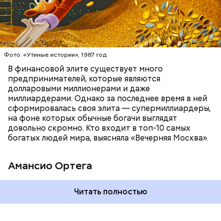
БОГАТСТВО
БИЗНЕС
ПРЕДПРИНИМАТЕЛИ
МИЛЛИАРДЕРЫ
ДЕНЬГИ
Люсиль Рандон (118 лет)
Фото: «Утиные истории», 1987 год
В финансовой элите существует много
предпринимателей, которые являются
долларовыми миллионерами и даже
Фото: Shutterstock
миллиардерами. Однако за последнее время в ней
сформировалась своя элита — супермиллиардеры,
на фоне которых обычные богачи выглядят
довольно скромно. Кто входит в топ-10 самых
богатых людей мира, выясняла «Вечерняя Москва».
Амансио Ортега
В 1991 году Тадзима потеряла мужа. А спустя 11 лет
Читать полностью
переехала в дом престарелых. В 2015 году, когда ей
было 115 лет, она была признана самым старым
человеком в Японии, а в 2017-м — старейшим из