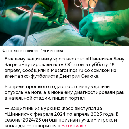
(это можно сделать на специальной терке),
День малины со сливками отмечается в США в
похожими на спагетти, и уложить в противень.
честь вкусового сочетания этой ягоды со сливками.
Дальше нужно добавить немного растительного
В этот праздник люди едят не только малину со
масла, соль, а сверху бросить хаотично
сливками, но и другие десерты на основе этих
порезанную брынзу. Затем добавляются помидоры
двух ингредиентов. Их можно купить в магазине
черри или грунтовые, — рассказал шеф-повар.
или сделать самостоятельно вместе со своими
родными и близкими.
Фото: Денис Гришкин / АГН Москва
— Там может содержаться огромное количество
нитратов, которое вызовет головокружение,
Бывшему защитнику ярославского «Шинника» Бену
гипоксию и ухудшение физического состояния, —
Загре ампутировали ногу. Об этом в субботу, 18
предостерегла Соломатина.
апреля, сообщили в Metaratings.ru со ссылкой на
агента экс-футболиста Дмитрия Селюка.
В апреле прошлого года спортсмену удалили
опухоль на ноге, а в июне ему диагностировали рак
кабачок;
в начальной стадии, пишет портал.
брынза;
растительное масло;
— Защитник из Буркина Фасо выступал за
помидоры черри либо грунтовые.
«Шинник» с февраля 2024 по апрель 2025 года. В
сезоне-2024/25 он был признан лучшим игроком
День малины со сливками
команды, — говорится в
материале
.