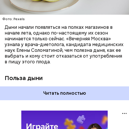
лютеин и зеаксантин — эти каротиноиды
отлично поддерживают наше зрение;
калий — оказывает мочегонное действие,
Фото: Pexels
поддерживает сердечно-сосудистую
систему и предотвращает скачки давления;
Дыни начали появляться на полках магазинов в
магний — помогает калию и не дает сосудам
начале лета, однако по-настоящему их сезон
спазмироваться.
начинается только сейчас. «Вечерняя Москва»
узнала у врача-диетолога, кандидата медицинских
наук Елены Соломатиной, чем полезна дыня, как ее
выбрать и кому стоит отказаться от употребления
в пищу этого плода.
Польза дыни
Читать полностью