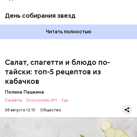
кабачок;
петрушка;
День собирания звезд
чеснок;
оливковое масло;
соль.
Читать полностью
Однако диетолог предупредила: не для всех дыня
Салат, спагетти и блюдо по-
может быть полезна. В первую очередь ее стоит
тайски: топ-5 рецептов из
есть с осторожностью людям:
кабачков
Полина Пашкина
Сюжеты:
Эксклюзивы ВМ
Еда
06 августа 12:15
Общество
Ингредиенты: