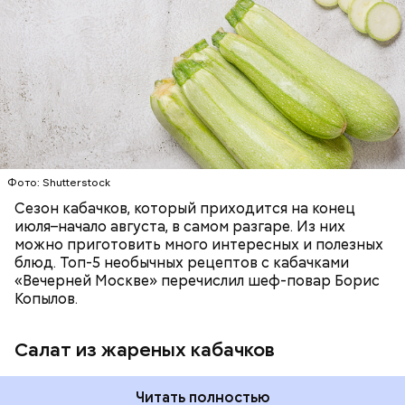
ЕДА
ОВОЩИ
РЕЦЕПТЫ
Фото: Shutterstock
Фото: Shutterstock
Сезон кабачков, который приходится на конец
июля–начало августа, в самом разгаре. Из них
можно приготовить много интересных и полезных
блюд. Топ-5 необычных рецептов с кабачками
Вред дыни
«Вечерней Москве» перечислил шеф-повар Борис
Копылов.
Салат из жареных кабачков
кремний — укрепляет кости, зубы, волосы и
Читать полностью
ногти и оказывает омолаживающее действие;