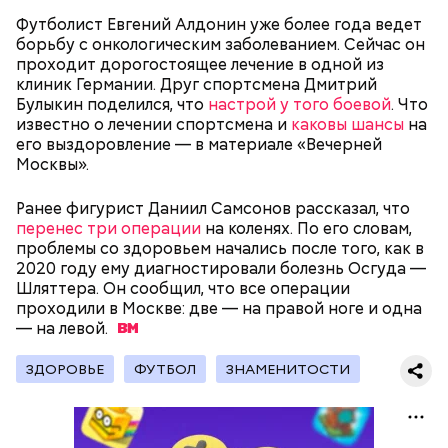
Футболист Евгений Алдонин уже более года ведет
борьбу с онкологическим заболеванием. Сейчас он
проходит дорогостоящее лечение в одной из
беременным, кормящим женщинам;
клиник Германии. Друг спортсмена Дмитрий
людям с ослабленной иммунной системой;
Булыкин поделился, что
настрой у того боевой
. Что
пожилым;
известно о лечении спортсмена и
каковы шансы
на
детям.
его выздоровление — в материале «Вечерней
Москвы».
Ранее фигурист Даниил Самсонов рассказал, что
перенес три операции
на коленях. По его словам,
проблемы со здоровьем начались после того, как в
2020 году ему диагностировали болезнь Осгуда —
Шляттера. Он сообщил, что все операции
В Международный день холостяка все мужчины
Ингредиенты:
проходили в Москве: две — на правой ноге и одна
без пары видятся со своими друзьями, устраивают
— на
вечеринки, играют в видеоигры и проводят время,
левой.
наслаждаясь свободой и независимостью, пока
это возможно, ведь может быть и так, что через год
ЗДОРОВЬЕ
ФУТБОЛ
ЗНАМЕНИТОСТИ
они уже не будут холостяками.