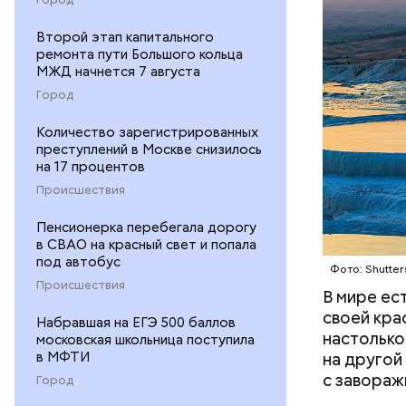
Второй этап капитального
Подход Ор
ремонта пути Большого кольца
всей Европ
МЖД начнется 7 августа
принадлежа
Город
популярны
продолжае
Количество зарегистрированных
оценивает
преступлений в Москве снизилось
на 17 процентов
Происшествия
Пенсионерка перебегала дорогу
в СВАО на красный свет и попала
под автобус
Фото: Shutter
Происшествия
В мире ес
своей кра
Набравшая на ЕГЭ 500 баллов
настолько
московская школьница поступила
в МФТИ
на другой
с завораж
Город