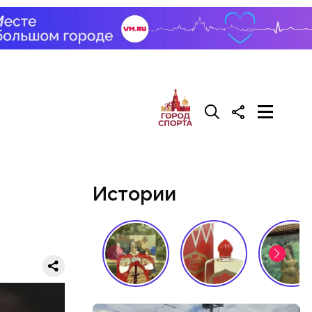
нала и
са на
да, после
Сейчас его
Истории