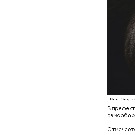
Фото: Shutt
В отличие
собственн
Microsoft
корпораци
компании,
Остров
Фото: Unspla
В префект
самооборо
Отмечаетс