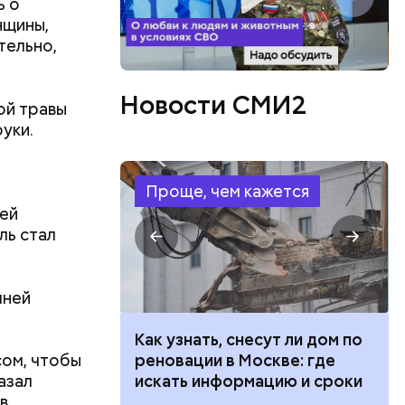
ь о
нщины,
тельно,
Новости СМИ2
ой травы
руки.
Проще, чем кажется
ей
ль стал
в,
езно.
мней
о без
езиновые
 100 тысяч
Как узнать, снесут ли дом по
сом, чтобы
дарства при
реновации в Москве: где
азал
ии: кто может
искать информацию и сроки
в
 какие нужны