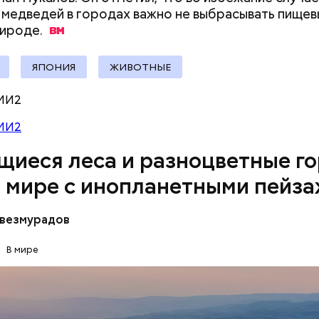
 медведей в городах важно не выбрасывать пище
документы
алмер
ироде.
ЯПОНИЯ
ЖИВОТНЫЕ
МИ2
МИ2
щиеся леса и разноцветные го
в мире с инопланетными пейз
везмурадов
е источники Памуккале в Турции выглядят так, бу
В мире
зо льда, но на самом деле они состоят из отложен
а. Горячие источники, насыщенные кальцием, тыся
ПЛАНЕТА ЗЕМЛЯ
ТУРИЗМ
 эти ступенчатые бассейны. Сейчас это одна из с
 достопримечательностей в Турции.