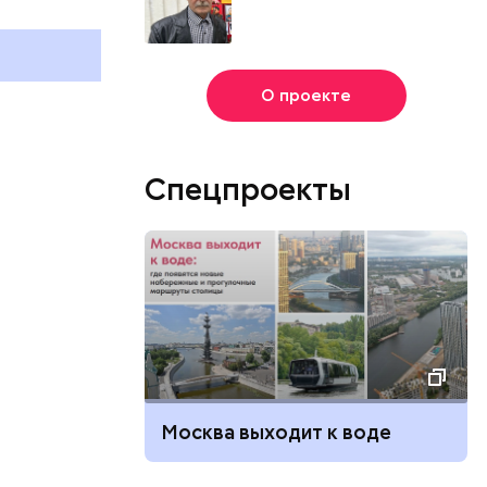
праздники отмечают в России
праздники о
и мире 2 августа
и мире 6 авг
О проекте
Спецпроекты
Москва выходит к воде