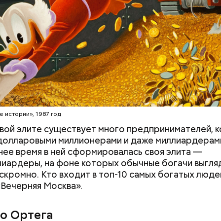
erstock
е истории», 1987 год
вой элите существует много предпринимателей, 
долларовыми миллионерами и даже миллиардерам
нее время в ней сформировалась своя элита —
иардеры, на фоне которых обычные богачи выгля
скромно. Кто входит в топ-10 самых богатых люде
«Вечерняя Москва».
 на качелях и
День арбуза и День поцелуев
ского: какие
с зеркалом: какие праздники
о Ортега
тмечают в России
отмечают в России и мире 3