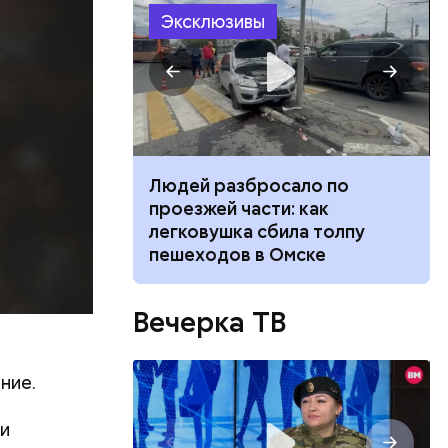
Эксклюзивы
 создавал
 —
ь в
ч: поможет ли
Людей разбросало по
ь акций
ок сбросить
проезжей части: как
легковушка сбила толпу
пешеходов в Омске
Вечерка ТВ
ние.
аи