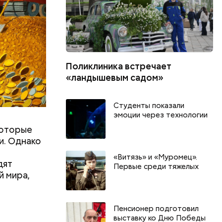
Поликлиника встречает
«ландышевым садом»
Студенты показали
эмоции через технологии
которые
и. Однако
«Витязь» и «Муромец».
дят
Первые среди тяжелых
й мира,
День тульского пряника и
День шевеле
Пенсионер подготовил
День сидения на
и Междунар
выставку ко Дню Победы
подоконниках: какие
подкаблучни