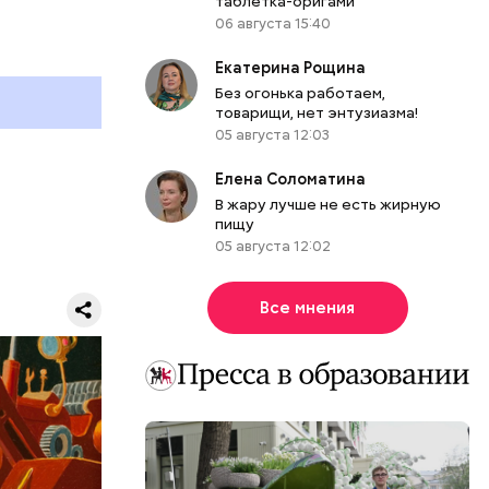
таблетка-оригами
06 августа 15:40
Екатерина Рощина
Без огонька работаем,
 работы в
товарищи, нет энтузиазма!
05 августа 12:03
ы.
думке
Елена Соломатина
м.
В жару лучше не есть жирную
пищу
05 августа 12:02
Все мнения
ЕРЫ