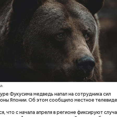
erstock
 от остальных супермиллиардеров Стив Балмер не
ый продукт, а примкнул к уже созданной компании
. Он стал 30-м сотрудником, который стал работат
Хотела спасти малыша: как
Вода за 10 тыся
и, вместе с зарплатой Балмер также получал част
мать и сын погибли при
японский напит
 что и стало причиной его богатства.
падении из окна в Раменском
лишний вес
 Сокотра, Йемен
sh
уре Фукусима медведь напал на сотрудника сил
ны Японии. Об этом сообщило местное телевиде
я, что с начала апреля в регионе фиксируют случ