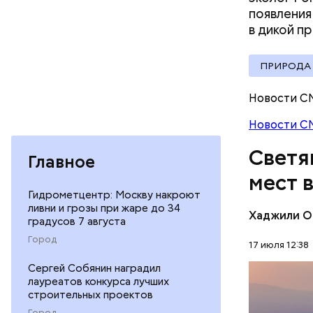
появления
Стив Б
в дикой
пр
ПРИРОДА
Новости С
Новости С
Светя
Главное
мест 
Гидрометцентр: Москву накроют
ливни и грозы при жаре до 34
Хаджили О
градусов 7 августа
Термальны
Город
17 июля 12:38
сделаны и
Сергей Собянин наградил
известняк
ПРИРОДА
лауреатов конкурса лучших
создавали
строительных проектов
известных
Город