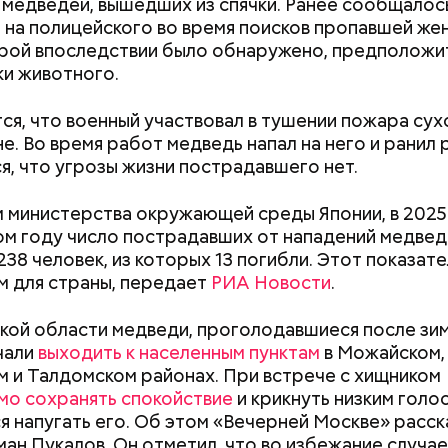
 медведей, вышедших из спячки. Ранее сообщалос
 на полицейского во время поисков пропавшей же
рой впоследствии было обнаружено, предположи
ки животного.
я, что военный участвовал в тушении пожара сух
е. Во время работ медведь напал на него и ранил 
я, что угрозы жизни пострадавшего нет.
 министерства окружающей среды Японии, в 2025
м году число пострадавших от нападений медвед
238 человек, из которых 13 погибли. Этот показате
erstock
 для страны, передает
РИА Новости
.
ра воды здесь круглый год составляет 36 градусо
упаться в этих источниках приятно и к тому же пол
кой области медведи, проголодавшиеся после зи
оит быть осторожным: ходить здесь можно тольк
ачали
выходить к населенным пунктам
в Можайском,
 чтобы не поскользнуться, лучше взять носки или р
 и Талдомском районах. При встрече с хищником
Как поменять батареи дома и
Как получить до
ля душа.
о сохранять спокойствие
и крикнуть низким голо
не получить штраф
рублей от госу
я напугать его. Об этом «Вечерней Москве» расск
трудной ситуац
ман Пукалов. Он отметил, что во избежание случае
претендовать и