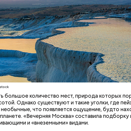
теги окупил себя, и Zara со временем стала попу
е и США, а потом и во всем мире. Кроме того, Indi
т Pull&Bear, Massimo Dutti, Bershka, Stradivarius и
е бренды. Бизнесмен сейчас на пенсии, но при это
т контролировать акции своей компании. Его сос
ся примерно в 148 миллиардов долларов.
stock
ть большое количество мест, природа которых п
сотой. Однако существуют и такие уголки, где пе
 необычные, что появляется ощущение, будто на
 планете. «Вечерняя Москва» составила подборку 
ивающими и «внеземными» видами.