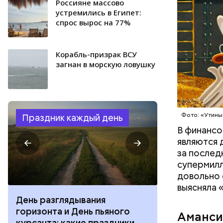
Россияне массово
устремились в Египет:
спрос вырос на 77%
Корабль-призрак ВСУ
загнан в морскую ловушку
Фото: Shutt
Фото: «Утины
Праздник каждый день
В финансо
являются 
за послед
супермилл
довольно 
выясняла 
День разглядывания
День качания
горизонта и День пьяного
День шампан
Аманси
курсанта: какие праздники
праздники о