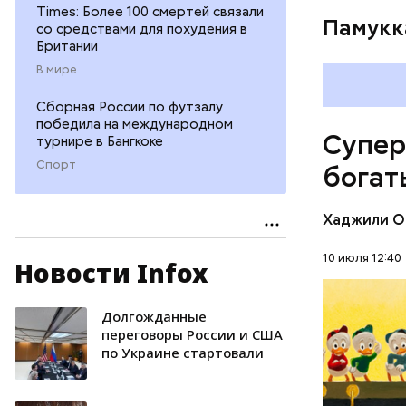
Times: Более 100 смертей связали
Памукк
со средствами для похудения в
Британии
В мире
Амансио О
магазине 
Сборная России по футзалу
владеющу
победила на международном
Супер
турнире в Бангкоке
Первонача
делала ка
Спорт
богат
Хаджили О
10 июля 12:40
Новости Infox
Долгожданные
БОГАТСТ
переговоры России и США
по Украине стартовали
ДЕНЬГИ