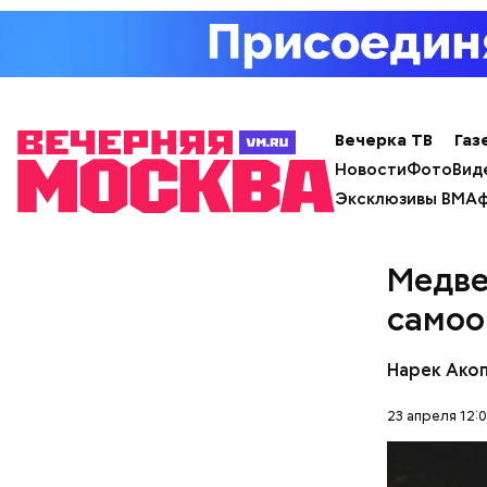
в медицинс
Он находи
продажей 
посту ген
Вечерка ТВ
Газ
чего ушел
Новости
Фото
Вид
состояние
Эксклюзивы ВМ
Аф
Медве
самоо
Нарек Ако
23 апреля 12: