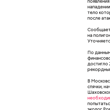
появления
нападении
тело кото
после ата
Сообщаетс
на полигон
Уточняетс
По данным
финансово
достигло 
Фото: Shutt
рекордным
Температу
поэтому к
В Московс
Однако ст
спячки, н
обуви, но
Шаховском
тапочки д
необходим
попытатьс
эколог Ро