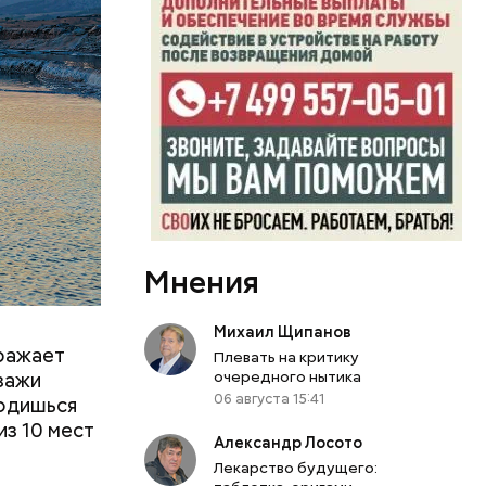
лярна во
tex
 другие
м
тояние
Мнения
Михаил Щипанов
оражает
Плевать на критику
очередного нытика
йзажи
06 августа 15:41
ходишься
из 10 мест
Александр Лосото
Лекарство будущего: