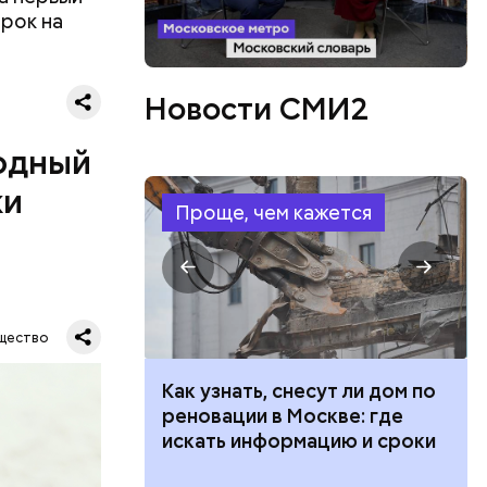
ерок на
ятся со
ы и
Новости СМИ2
пока это
будут
одный
ки
Проще, чем кажется
дународный
т свою
щество
бимое
ту
 100 тысяч
Как узнать, снесут ли дом по
ачьи
дарства при
реновации в Москве: где
ии: кто может
искать информацию и сроки
 какие нужны