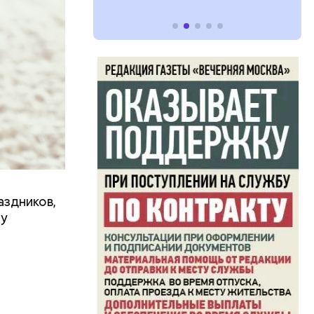
аздников,
ту
ь и