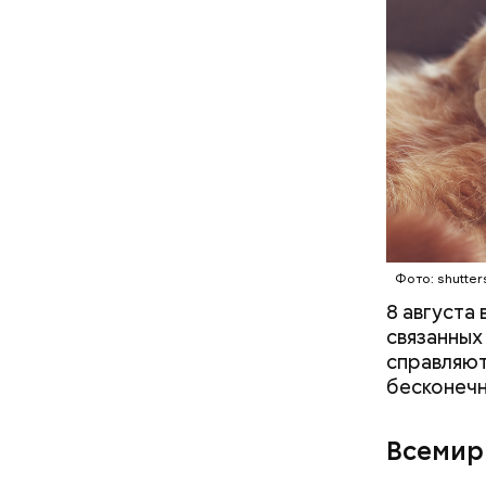
Междун
Фото: shutter
8 августа
связанных
справляют
бесконечн
— Кабачки
Всемир
сковороде