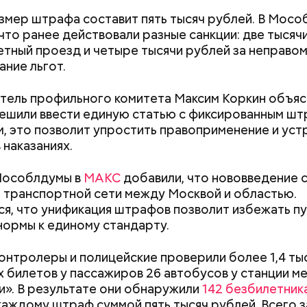
алины со сливками
змер штрафа составит пять тысяч рублей. В Мос
 что ранее действовали разные санкции: две тысяч
етный проезд и четыре тысячи рублей за неправо
ание льгот.
ель профильного комитета Максим Коркин объясн
ешили ввести единую статью с фиксированным шт
Мужчина умер после укуса
Приседания, пла
м, это позволит упростить правоприменение и уст
гадюки: как отличить ее от
топ лучших и э
нты:
 наказаниях.
ужа и когда она атакует
упражнений для
Мособлдумы в
МАКС
добавили, что нововведение с
ародный день бесконечности
 транспортной сети между Москвой и областью.
я, что унификация штрафов позволит избежать пу
нормы к единому стандарту.
контролеры и полицейские проверили более 1,4 ты
 билетов у пассажиров 26 автобусов у станции м
и». В результате они обнаружили
142 безбилетник
каждому штраф суммой пять тысяч рублей. Всего з