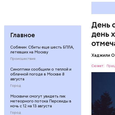
оливковое
Копылов.
День 
день 
Главное
отмеч
Собянин: Сбиты еще шесть БПЛА,
летевших на Москву
Хаджили О
День соби
Происшествия
Персеиды,
Сюжет:
Праз
Синоптики сообщили о теплой и
любители 
ЕДА
облачной погоде в Москве 8
местность
августа
невооруже
АСТРОНО
Город
Москвичи смогут увидеть пик
метеорного потока Персеиды в
ночь с 12 на 13 августа
Город