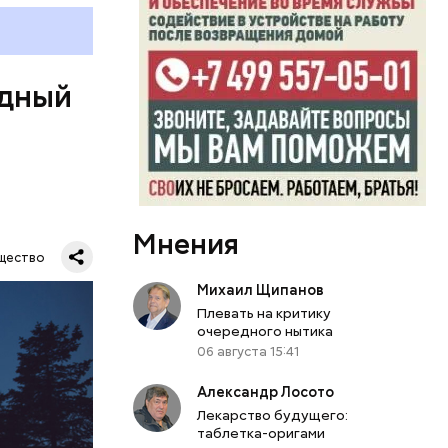
ецептом
одный
Мнения
Все
щество
род — в
Михаил Щипанов
Плевать на критику
очередного нытика
06 августа 15:41
Александр Лосото
Лекарство будущего:
таблетка-оригами