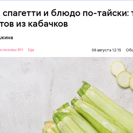
, спагетти и блюдо по-тайски: 
тов из кабачков
шкина
нты:
клюзивы ВМ
Еда
06 августа 12:15
Об
ОВОЩИ
РЕЦЕПТЫ