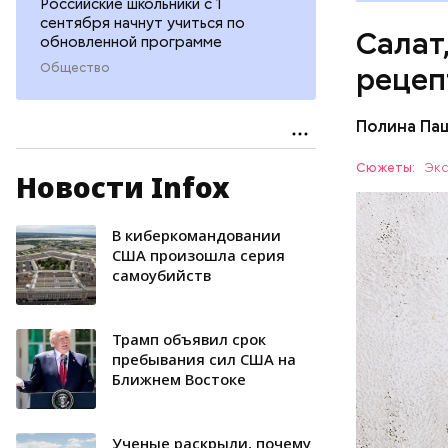
Российские школьники с 1
сентября начнут учиться по
Салат
обновленной программе
Общество
рецеп
Полина Па
Ингредие
Сюжеты:
Экс
Новости Infox
ЕДА
В киберкомандовании
США произошла серия
самоубийств
Трамп объявил срок
пребывания сил США на
Ближнем Востоке
Ученые раскрыли, почему