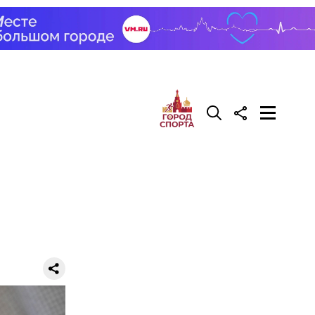
ивень.
 а сверху
 помидоры
го
ят не
тих двух