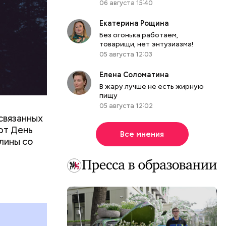
06 августа 15:40
Екатерина Рощина
Без огонька работаем,
товарищи, нет энтузиазма!
05 августа 12:03
Елена Соломатина
В жару лучше не есть жирную
пищу
05 августа 12:02
связанных
ют День
Все мнения
лины со