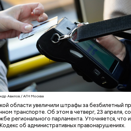
;
льное масло;
одный день бесконечности придумал американск
ы черри либо грунтовые.
ан-Пьер Ади Феньо в 1987 году. Так как цифра в
 знак бесконечности, то и дата была выбрана «08.0
организуются тематические лекции по математике
, а также проводят выставки на тему бесконечнос
ндр Авилов / АГН Москва
кой области увеличили штрафы за безбилетный пр
ном транспорте. Об этом в четверг, 23 апреля, с
жбе регионального парламента. Уточняется, что 
 Кодекс об административных правонарушениях.