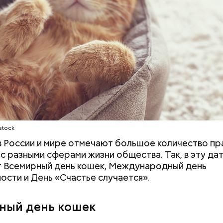
документы
ародный день холостяка
stock
 в России и мире отмечают большое количество пр
 с разными сферами жизни общества. Так, в эту да
 Всемирный день кошек, Международный день
ости и День «Счастье случается».
, порезанные кубиками, нужно легко обжарить на
ный день кошек
. К ним добавляются зелень петрушки, чеснок, сол