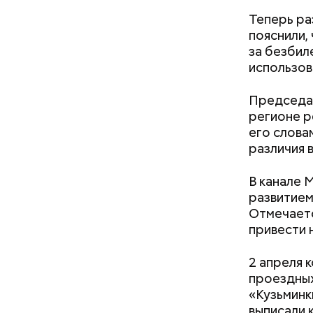
День м
Теперь ра
пояснили,
за безбил
использов
Председат
регионе р
его слова
Ингредие
различия в
В канале 
Междун
развитием
Отмечаетс
привести 
2 апреля 
проездных
«Кузьминк
выписали 