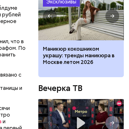
Эксклюзивы
облдуме
и рублей
мерное
ил, что в
рафом. По
нка, выпады:
Маникюр кокошником
ранить
ффективных
украшу: тренды маникюра в
 разминки
Москве летом 2026
вязано с
Вечерка ТВ
таницы и
сячи
етро
а
и
а первый