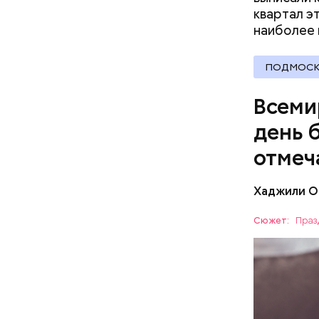
квартал э
наиболее
В Междуна
своими др
ПОДМОСК
проводят 
возможно,
Всеми
холостяка
день 
отмеч
Хаджили О
Инициатор
фонд Anim
Сюжет:
Праз
любовь и 
Спагет
ПРАЗДНИ
лакомство
открывают
ПСИХОЛО
магазины 