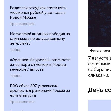
кабачок
петрушк
Родители отсудили почти пять
чеснок;
миллионов рублей у детсада в
оливков
Новой Москве
соль.
Происшествия
Московский школьник победил на
олимпиаде по искусственному
интеллекту
Город
Фото: shutter
7 августа
«Оранжевый» уровень опасности
с разными
из-за жары отменили в Москве
собирания
вечером 7 августа
сливками.
Город
ПВО сбили 397 украинских
День с
дронов над регионами России за
ночь 8 августа
Происшествия