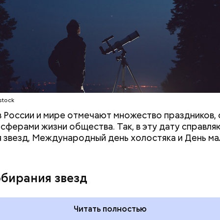
;
а;
ое масло;
stock
 в России и мире отмечают множество праздников, 
 сферами жизни общества. Так, в эту дату справля
 звезд, Международный день холостяка и День ма
обирания звезд
Читать полностью