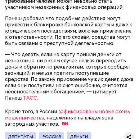
требований человек может невольно стать
участником незаконных финансовых операций.
Панеш добавил, что подобные действия могут
привести к блокировке банковской карты и даже к
юридическим последствиям, включая привлечение
к ответственности. По его словам, средства могут
быть связаны с преступной деятельностью.
— Что делать, если на карту пришли деньги от
День «Счастье случается»
Противень ставится в духовку, разогретую до 180–
незнакомца: ни в коем случае нельзя переводить
190 градусов. Спагетти из кабачка нужно запекать
деньги обратно по реквизитам, которые сообщил
25–30 минут.
звонящий, и нельзя тратить поступившие
средства. По закону присвоение чужих денег, даже
если они поступили на счет ошибочно, считается
неосновательным обогащением, — цитирует
Панеш
ТАСС
.
Кроме того, в России
зафиксированы новые схемы
мошенничества
, нацеленные на владельцев
загородных
участков.
ДЕПУТАТЫ
РОССИЯ
ДЕНЬГИ