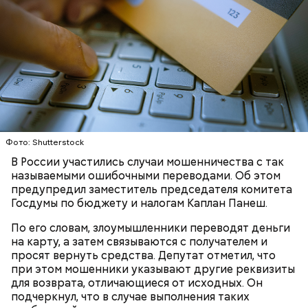
Фото: Shutterstock
День «Счастье случается» был инициирован
В России участились случаи мошенничества с так
Тайным обществом счастливых людей, чтобы
Кабачки, тушеные с курицей
называемыми ошибочными переводами. Об этом
напомнить людям, что счастье на самом деле
предупредил заместитель председателя комитета
кроется в мелочах. Отпраздновать этот день
Эндокринолог Куликова
Уберут отеки и улучшат зрение:
Госдумы по бюджету и налогам Каплан Панеш.
Как приготовить домашний
объяснила, в чем заключается
можно, поделившись с другими людьми
диетолог Соломатина рассказала
майонез: три простых рецепта
польза сезонных овощей и
счастливыми моментами из своей жизни.
о пользе кабачков
По его словам, злоумышленники переводят деньги
фруктов
на карту, а затем связываются с получателем и
просят вернуть средства. Депутат отметил, что
при этом мошенники указывают другие реквизиты
для возврата, отличающиеся от исходных. Он
подчеркнул, что в случае выполнения таких