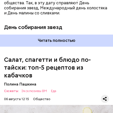
общества. Так, в эту дату справляют День
собирания звезд, Международный день холостяка
кабачок;
и День малины со сливками.
петрушка;
чеснок;
День собирания звезд
оливковое масло;
соль.
Читать полностью
Салат, спагетти и блюдо по-
тайски: топ-5 рецептов из
кабачков
Полина Пашкина
Сюжеты:
Эксклюзивы ВМ
Еда
06 августа 12:15
Общество