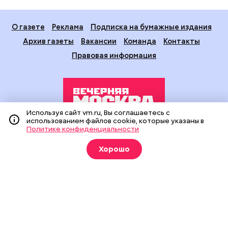
О газете
Реклама
Подписка на бумажные издания
Архив газеты
Вакансии
Команда
Контакты
Правовая информация
Используя сайт vm.ru, Вы соглашаетесь с
использованием файлов cookie, которые указаны в
Политике конфиденциальности
Издание создано при финансовой поддержке Департамента
средств массовой информации и рекламы города Москвы.
Хорошо
На сайте применяются рекомендательные технологии
(информационные технологии предоставления информации
на основе сбора, систематизации и анализа сведений,
относящихся к предпочтениям пользователей сети
«Интернет», находящихся на территории Российской
Федерации).
Сетевое издание "Вечерняя Москва" (18+) зарегистрировано
в Федеральной службе по надзору в сфере связи,
информационных технологий и массовых коммуникаций