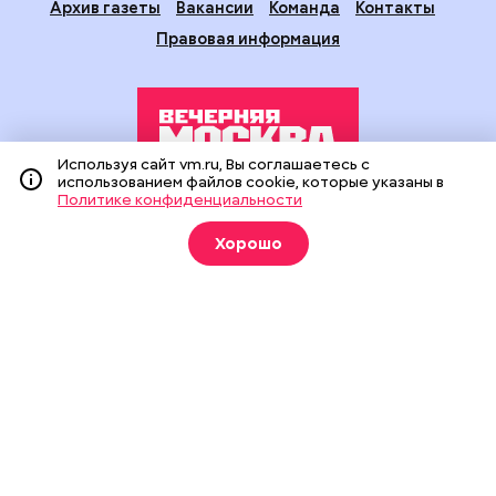
Архив газеты
Вакансии
Команда
Контакты
Правовая информация
Используя сайт vm.ru, Вы соглашаетесь с
использованием файлов cookie, которые указаны в
Политике конфиденциальности
Издание создано при финансовой поддержке Департамента
средств массовой информации и рекламы города Москвы.
Хорошо
На сайте применяются рекомендательные технологии
(информационные технологии предоставления информации
на основе сбора, систематизации и анализа сведений,
относящихся к предпочтениям пользователей сети
«Интернет», находящихся на территории Российской
Федерации).
Сетевое издание "Вечерняя Москва" (18+) зарегистрировано
в Федеральной службе по надзору в сфере связи,
информационных технологий и массовых коммуникаций
(Роскомнадзор). Свидетельство о регистрации ЭЛ № ФС 77 -
90524 от 09.12.2025. Учредитель: АО "Редакция газеты
"Вечерняя Москва". Главный редактор
vm.ru
: Александр
Геннадьевич Глуходедов. Адрес редакции: 127015, г.Москва,