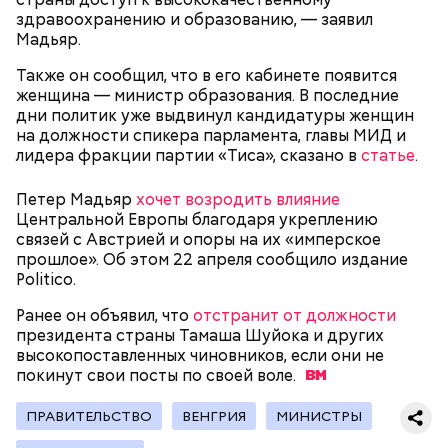
кровью дракона. Они же используют ее в
здравоохранению и образованию, — заявил
медицинских целях и красят ей ткань и волосы.
Мадьяр.
Также он сообщил, что в его кабинете появится
женщина — министр образования. В последние
дни политик уже выдвинул кандидатуры женщин
Канэ Танака (119 лет)
на должности спикера парламента, главы МИД и
лидера фракции партии «Тиса», сказано в
статье
.
Петер Мадьяр
хочет возродить влияние
Центральной Европы благодаря укреплению
связей с Австрией и опоры на их «имперское
прошлое». Об этом 22 апреля сообщило издание
Окружающие отмечали, что Носс была в здравом
Politico.
Он находился на посту менеджера, занимался
уме до конца жизни. Интересно, что когда в
наймом персонала и продажей продуктов. В 2000
Фото: Shutterstock
возрасте 117 лет ей сообщили, что она теперь
Ранее он объявил, что
отстранит от должности
году Балмер сменил Билла Гейтса на посту
является старейшим из ныне живущих людей,
президента страны Тамаша Шуйока и других
генерального директора. Им он оставался до 2014
женщина с улыбкой ответила: «Ну и что?». Сама
высокопоставленных чиновников, если они не
года, после чего ушел с поста, но остался
Носс отмечала, что секрет ее долголетия
покинут свои посты по своей
воле.
держателем акций компании. Сейчас его состояние
заключается в постоянной двигательной
оценивается в 126 миллиардов долларов.
активности и отсутствии беспокойства по поводу
ПРАВИТЕЛЬСТВО
ВЕНГРИЯ
МИНИСТРЫ
возраста. Однако стоит отметить, что ей в том