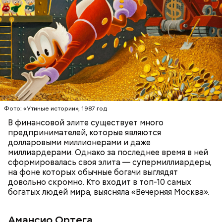
стильную одежду по доступным ценам.
Фото: public domain
БОГАТСТВО
БИЗНЕС
ПРЕДПРИНИМАТЕЛИ
МИЛЛИАРДЕРЫ
ДЕНЬГИ
Люсиль Рандон (118 лет)
Фото: «Утиные истории», 1987 год
В финансовой элите существует много
предпринимателей, которые являются
долларовыми миллионерами и даже
Фото: Shutterstock
миллиардерами. Однако за последнее время в ней
сформировалась своя элита — супермиллиардеры,
на фоне которых обычные богачи выглядят
довольно скромно. Кто входит в топ-10 самых
богатых людей мира, выясняла «Вечерняя Москва».
Амансио Ортега