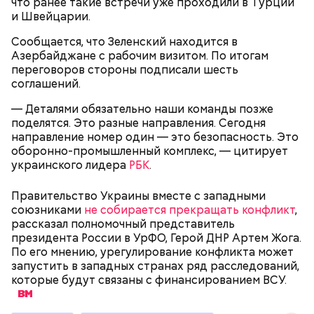
что ранее такие встречи уже проходили в Турции
Сергей Брин
кровью дракона. Они же используют ее в
и Швейцарии.
медицинских целях и красят ей ткань и волосы.
Сообщается, что Зеленский находится в
Азербайджане с рабочим визитом. По итогам
переговоров стороны подписали шесть
соглашений.
— Деталями обязательно наши команды позже
поделятся. Это разные направления. Сегодня
направление номер один — это безопасность. Это
оборонно-промышленный комплекс, — цитирует
украинского лидера
РБК
.
Правительство Украины вместе с западными
Он находился на посту менеджера, занимался
союзниками
не собирается прекращать конфликт
,
наймом персонала и продажей продуктов. В 2000
Фото: Shutterstock
рассказал полномочный представитель
году Балмер сменил Билла Гейтса на посту
президента России в УрФО, Герой ДНР Артем Жога.
генерального директора. Им он оставался до 2014
По его мнению, урегулирование конфликта может
года, после чего ушел с поста, но остался
запустить в западных странах ряд расследований,
держателем акций компании. Сейчас его состояние
которые будут связаны с финансированием ВСУ.
оценивается в 126 миллиардов долларов.