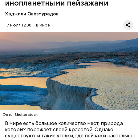
инопланетными пейзажами
Хаджили Овезмурадов
17 июля 12:38
В мире
Фото: Shutterstock
Термальные источники Памуккале в Турции
выглядят так, будто они сделаны изо льда, но на
самом деле они состоят из отложений известняка.
Горячие источники, насыщенные кальцием,
Стив Балмер
тысячелетиями создавали эти ступенчатые
ПРИРОДА
ПЛАНЕТА ЗЕМЛЯ
ТУРИЗМ
бассейны. Сейчас это одна из самых известных
достопримечательностей в Турции.
Фото: Shutterstock
В мире есть большое количество мест, природа
которых поражает своей красотой. Однако
существуют и такие уголки, где пейзажи настолько