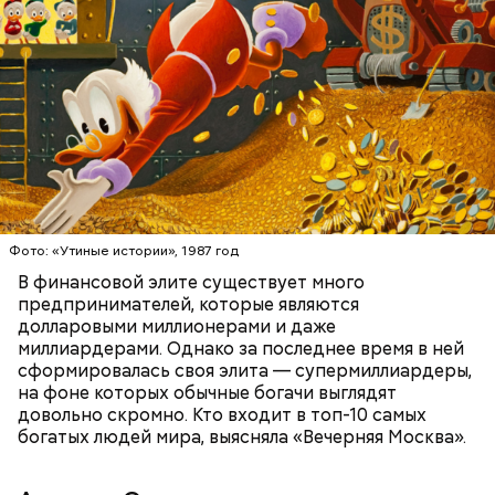
которая по задумке делала качественную и
стильную одежду по доступным ценам.
БОГАТСТВО
БИЗНЕС
ПРЕДПРИНИМАТЕЛИ
МИЛЛИАРДЕРЫ
ДЕНЬГИ
Фото: «Утиные истории», 1987 год
В финансовой элите существует много
предпринимателей, которые являются
долларовыми миллионерами и даже
Фото: Shutterstock
миллиардерами. Однако за последнее время в ней
сформировалась своя элита — супермиллиардеры,
на фоне которых обычные богачи выглядят
довольно скромно. Кто входит в топ-10 самых
богатых людей мира, выясняла «Вечерняя Москва».