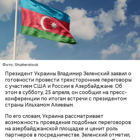
лет, семья иммигрировала в США.
К тому же здесь водятся редкие виды животных и
других растений, которых в мире больше нигде не
встретить. На Сокотре также есть горы,
известняковое плато и прибрежные равнины,
которые дополняют «внеземную» атмосферу.
Фото: Shutterstock
Президент Украины Владимир Зеленский заявил о
готовности провести трехсторонние переговоры
с участием США и России в Азербайджане. Об
этом в субботу, 25 апреля, он сообщил на пресс-
Фото: World Economic Forum / CC BY-NC-SA 2.0
конференции по итогам встречи с президентом
страны Ильхамом Алиевым.
Главная особенность острова Сокотра —
По его словам, Украина рассматривает
драконовые деревья, которые растут только здесь.
возможность проведения подобных переговоров
Внешне они напоминают большие грибы, а
на азербайджанской площадке и ценит роль
драконовыми их называют из-за красного цвета
партнеров в посредничестве. Зеленский отметил,
смолы, которую местные жители сравнивают с