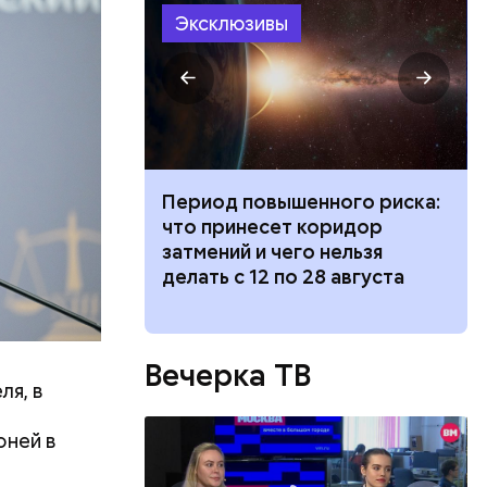
Эксклюзивы
ник,
ть
е
 людям:
ена
ю» работу
 технику,
иток» из
Период повышенного риска:
и вода с
что принесет коридор
ями помочь
затмений и чего нельзя
делать с 12 по 28 августа
Вечерка ТВ
ля, в
оней в