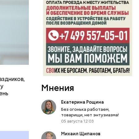
вает
р,
ргор
аздников,
дима
Мнения
ту
убка у
ень
овня
Екатерина Рощина
 в
Без огонька работаем,
развитие
товарищи, нет энтузиазма!
05 августа 12:03
е
Михаил Щипанов
ня