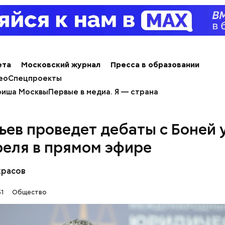
рибного дождя
ета
Московский журнал
Пресса в образовании
ео
Спецпроекты
иша Москвы
Первые в медиа. Я — страна
ьев проведет дебаты с Боней 
реля в прямом эфире
красов
51
Общество