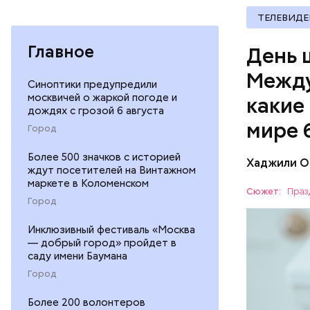
ТЕЛЕВИДЕ
Главное
День 
Между
Синоптики предупредили
москвичей о жаркой погоде и
какие
дождях с грозой 6 августа
мире 
Город
Более 500 значков с историей
Хаджили О
ждут посетителей на Винтажном
Создатели
маркете в Коломенском
пальцам н
Сюжет:
Праз
Город
босиком п
ПРАЗДНИ
обуви или
Инклюзивный фестиваль «Москва
— добрый город» пройдет в
саду имени Баумана
Город
Более 200 волонтеров