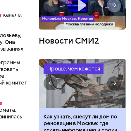
m
-канале.
ловьеву,
Новости СМИ2
у. Она
зываниях.
рограммы
Проще, чем кажется
твовать
же
ый комитет
а
омата.
звинилась
 100 тысяч
Как узнать, снесут ли дом по
дарства при
реновации в Москве: где
ии: кто может
искать информацию и сроки