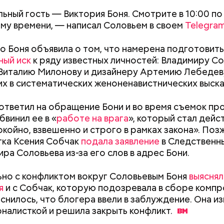
ьный гость — Виктория Боня. Смотрите в 10:00 по
му времени, — написал Соловьем в своем
Telegra
о Боня объявила о том, что намерена подготовить
ный иск
к ряду известных личностей: Владимиру Со
Виталию Милонову и дизайнеру Артемию Лебедев
их в систематических женоненавистнических выска
ародный день подкаблучника
erstock
ответил на обращение Бони и во время съемок п
бвинил ее в «
работе на врага
», который стал дейс
окойно, взвешенно и строго в рамках закона». Поз
ка Ксения Собчак
подала заявление
в Следственн
ира Соловьева из-за его слов в адрес Бони.
но с конфликтом вокруг Соловьевым Боня
выяснял
я
и с Собчак, которую подозревала в сборе компр
снилось, что блогера ввели в заблуждение. Она и
Как поменять батареи дома и
Как получить до
ыни
налисткой и решила закрыть
конфликт.
не получить штраф
рублей от госу
трудной ситуац