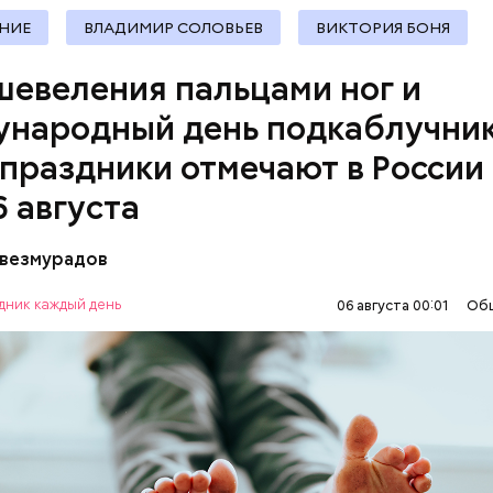
претендовать и
НИЕ
ВЛАДИМИР СОЛОВЬЕВ
ВИКТОРИЯ БОНЯ
документы
шевеления пальцами ног и
народный день подкаблучник
 праздники отмечают в России
6 августа
везмурадов
 Дня шевеления пальцами ног предлагают уделить
ог больше внимания, чем обычно. Можно прогулят
дник каждый день
06 августа 00:01
Об
о траве, пройтись по улицам в более свободной и
КИ
ОТНОШЕНИЯ
СЕМЬЯ
ОСАДКИ
 сходить на массаж стоп.