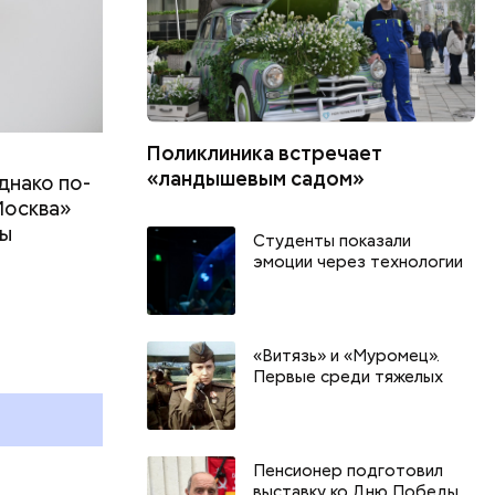
Поликлиника встречает
«ландышевым садом»
днако по-
Москва»
ны
Студенты показали
т
эмоции через технологии
День тульского пряника и
День шевеле
День сидения на
и Междунар
«Витязь» и «Муромец».
подоконниках: какие
подкаблучни
Первые среди тяжелых
праздники отмечают в России
праздники о
и мире 2 августа
и мире 6 авг
Пенсионер подготовил
выставку ко Дню Победы