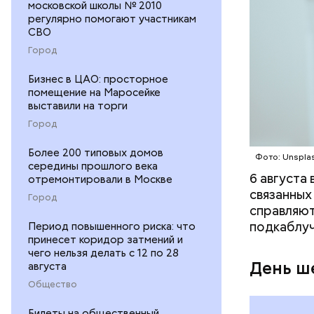
московской школы № 2010
регулярно помогают участникам
— В момен
СВО
контролир
Город
положител
предотвра
кремний
Бизнес в ЦАО: просторное
помещение на Маросейке
омолаж
выставили на торги
витамин
Город
помогае
кожи;
Более 200 типовых домов
Фото: Unspla
клетчат
середины прошлого века
холесте
6 августа
отремонтировали в Москве
фолиева
связанных
Город
беремен
справляют
плода. 
подкаблуч
Период повышенного риска: что
гомоцис
принесет коридор затмений и
чего нельзя делать с 12 по 28
организ
День ш
августа
ряда оп
Общество
бета-ка
иммунит
Билеты на общественный