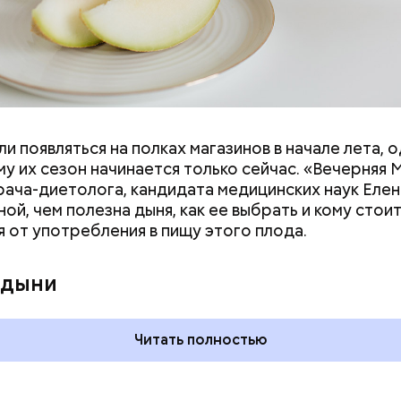
и появляться на полках магазинов в начале лета, о
у их сезон начинается только сейчас. «Вечерняя 
врача-диетолога, кандидата медицинских наук Еле
ой, чем полезна дыня, как ее выбрать и кому стои
я от употребления в пищу этого плода.
 на качелях и
День арбуза и День поцелуев
ского: какие
с зеркалом: какие праздники
 дыни
тмечают в России
отмечают в России и мире 3
уста
августа
Читать полностью