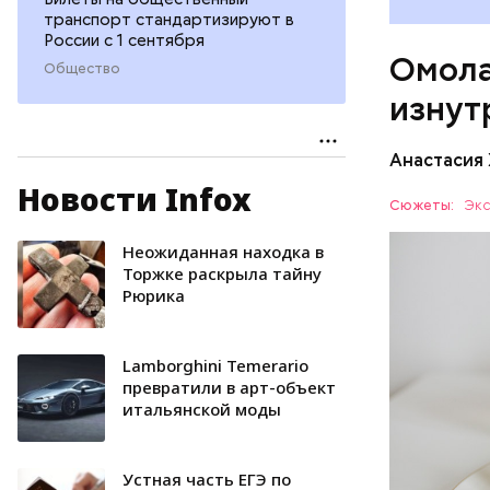
«делает
транспорт стандартизируют в
А еще и
России с 1 сентября
Омола
лютеин 
Общество
наше зр
изнут
калий —
сердечн
Анастасия
давлени
магний 
Новости Infox
Дыня соде
Сюжеты:
Экс
организму
рассказал
Неожиданная находка в
ЗДОРОВЬ
минералам
Торжке раскрыла тайну
Рюрика
ФРУКТЫ
Lamborghini Temerario
превратили в арт-объект
итальянской моды
Устная часть ЕГЭ по