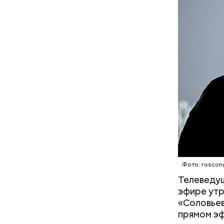
Междунаро
Однако ди
призванны
полезна. 
формально
обмениваю
(готовит,
забивает г
Фото: roscon
Телеведущ
эфире утр
«Соловьев
прямом эф