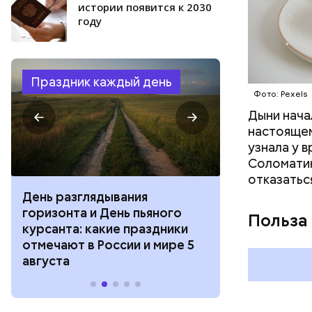
истории появится к 2030
году
Праздник каждый день
Фото: Pexels
Дыни начал
настоящем
узнала у 
Соломатин
отказатьс
День разглядывания
День качания
горизонта и День пьяного
День шампан
Польза
курсанта: какие праздники
праздники о
отмечают в России и мире 5
и мире 4 авг
августа