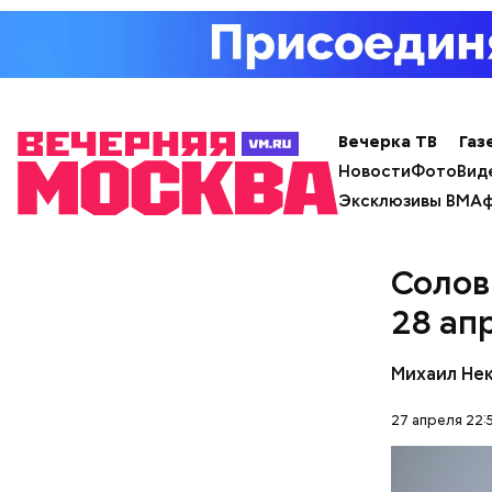
День г
Вечерка ТВ
Газ
Новости
Фото
Вид
Эксклюзивы ВМ
Аф
Солов
28 ап
Михаил Не
27 апреля 22: