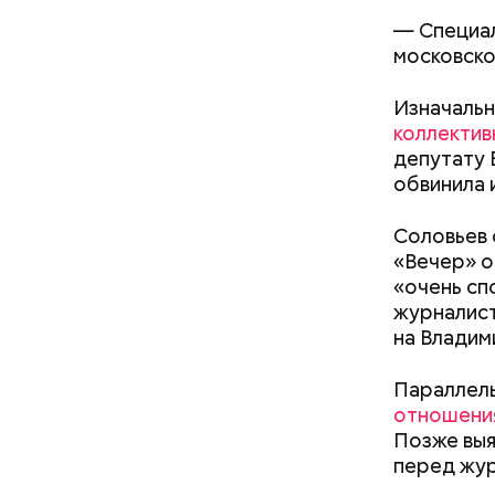
— Специал
московско
Изначальн
коллектив
депутату 
обвинила 
Междун
Фото: Shutt
Соловьев 
«Вечер» о
«очень сп
журналист
на Владим
Параллель
отношени
Позже выя
Вред д
перед жур