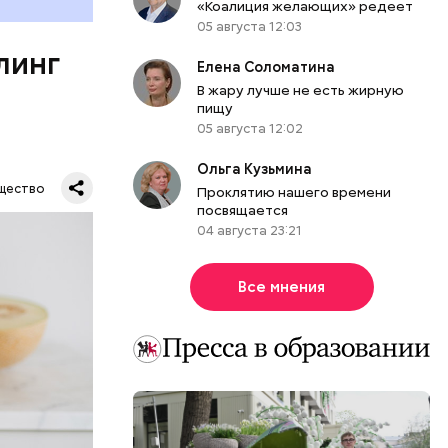
«Коалиция желающих» редеет
органов.
05 августа 12:03
ет;
линг
рживают
Елена Соломатина
В жару лучше не есть жирную
пищу
05 августа 12:02
ся.
Ольга Кузьмина
му
щество
Проклятию нашего времени
ь,
посвящается
и и
04 августа 23:21
Все мнения