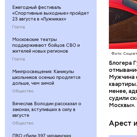
Ежегодный фестиваль
«Спортивные выходные» пройдет
Началось 
23 августа в «Лужниках»
скрытую к
Город
потерпевш
Московские театры
матери и 
поддерживают бойцов СВО и
пищу ела 
жителей новых регионов
Фото: Соцсе
Город
Блогера Г
отмывание
Минпросвещения: Каникулы
Мужчина о
школьников осенью продлятся
дольше, чем зимой
квартиры.
менее, ад
Общество
судили ск
Pl
Вячеслав Володин рассказал о
Москвы».
законах, вступивших в силу в
Vi
августе
Арест 
Общество
ПВО сбили 397 украинских