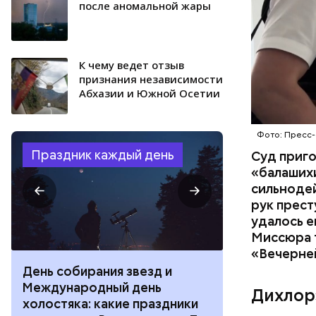
после аномальной жары
К чему ведет отзыв
признания независимости
Абхазии и Южной Осетии
Фото: Пресс-
Праздник каждый день
Суд приг
«балаших
сильнодей
рук прест
удалось е
Миссюра т
«Вечерне
День собирания звезд и
День шевеле
Международный день
и Междунар
Дихлор
холостяка: какие праздники
подкаблучни