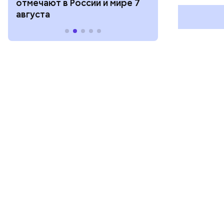
отмечают в России и мире 7
праздники о
августа
и мире 6 авг