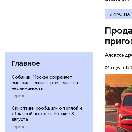
Молодого 
что плани
УКРАИНА
посчитали
которая в
Прода
дней Мисс
приго
Фото: База
Александр
Главное
04 августа 15:
Собянин: Москва сохраняет
В мае 202
высокие темпы строительства
Гусейна Г
недвижимости
неуплате 
НАЛОГИ
Город
размере. 
ГАСАН ГУ
Синоптики сообщили о теплой и
облачной погоде в Москве 8
августа
Город