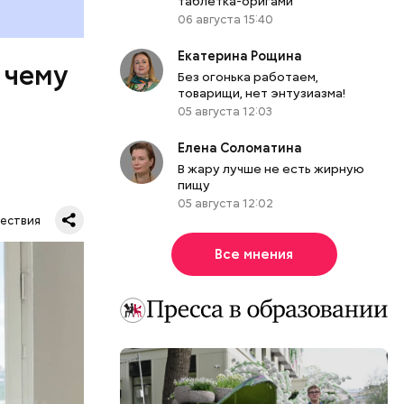
таблетка-оригами
06 августа 15:40
Екатерина Рощина
 чему
Без огонька работаем,
товарищи, нет энтузиазма!
05 августа 12:03
Елена Соломатина
В жару лучше не есть жирную
пищу
05 августа 12:02
ествия
Все мнения
тную
гли
ших
пасть в
еде,