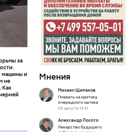
или
ий сын
артиру
вленную
юрьмы за
ости.
т машины и
Мнения
м не
 Как
Михаил Щипанов
ечерней
Плевать на критику
очередного нытика
06 августа 15:41
Александр Лосото
Лекарство будущего: