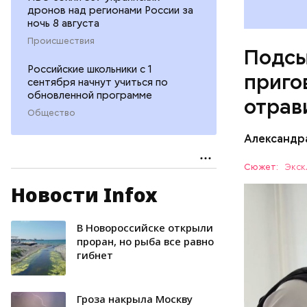
дронов над регионами России за
ночь 8 августа
Происшествия
Подсы
Российские школьники с 1
приго
сентября начнут учиться по
обновленной программе
отрав
Общество
Видео: пре
Александр
Сюжет:
Экск
Новости Infox
Все начал
больницу 
поставить
В Новороссийске открыли
ОТРАВЛЕ
направили
проран, но рыба все равно
гибнет
сильнодей
СЛЕДСТВ
организм 
изъятой и
Гроза накрыла Москву