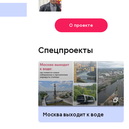
и мире 4 августа
праздники о
и мире 8 авг
О проекте
Спецпроекты
Москва выходит к воде