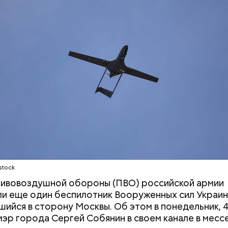
средств от спонсоров розыгрышей, покупателей
нных курсов и прогнозов ставок на спорт Гасанов
чные лицевые счета как физического лица, а также
льные родственникам лицевые счета, — пояснили 
ой прокуратуре
.
Похудеть поможет горчица:
На какие «коша
чем полезно это растение и
можно поделит
продукты, которые из него
производят
stock
тивовоздушной обороны (ПВО) российской армии
и еще один беспилотник Вооруженных сил Украин
шийся в сторону Москвы. Об этом в понедельник, 4
е был жертвой Миссюры
эр города Сергей Собянин в своем канале в мес