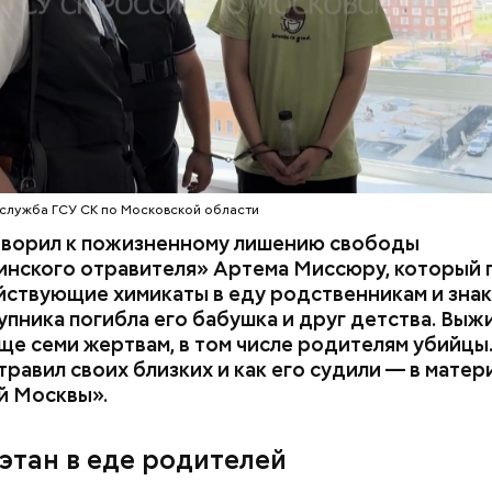
служба ГСУ СК по Московской области
оворил к пожизненному лишению свободы
инского отравителя» Артема Миссюру, который 
ствующие химикаты в еду родственникам и знак
упника погибла его бабушка и друг детства. Выж
ще семи жертвам, в том числе родителям убийцы.
равил своих близких и как его судили — в матер
й Москвы».
ния пальцами ног
День разглядывания
одный день
горизонта и День пьяного
этан в еде родителей
ка: какие
курсанта: какие праздники