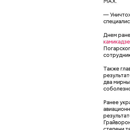
MAX.
Следовате
уклонился
— Уничтож
деньги он
специалис
счетами.
Днем ран
камикадзе
Погарског
сотрудник
Также гла
результат
два мирны
соболезно
Ранее укр
авиационн
результат
Грайворон
степени
т