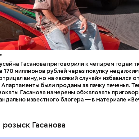
расследование. В квартире потерпевших установ
амеру видеонаблюдения. На записи попал 25-летн
их Артем Миссюра, который тайно приходил в кв
отчима и подсыпал им в еду химикаты. Также отра
его младшая сестра.
ти
усейна Гасанова приговорили к четырем годам т
 170 миллионов рублей через покупку недвижим
трицал вину, но на «всякий случай» избавился о
 Апартаменты были проданы за пачку печенья. Те
вокаты Гасанова намерены обжаловать приговор.
андально известного блогера — в материале «В
ay
deo
и розыск Гасанова