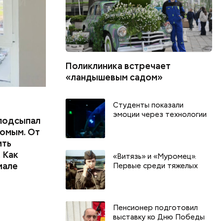
Поликлиника встречает
«ландышевым садом»
Студенты показали
эмоции через технологии
подсыпал
омым. От
ить
 Как
«Витязь» и «Муромец».
иале
Первые среди тяжелых
День качания на качелях и
Всемирный д
День шампанского: какие
Международ
Пенсионер подготовил
праздники отмечают в России
бесконечнос
выставку ко Дню Победы