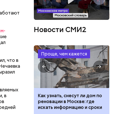
ов
блей. Эти
работают
ственными
Новости СМИ2
ом-
кие
дал
Проще, чем кажется
л, что в
 Нечаевка
выразил
авляемых
, в
 100 тысяч
Как узнать, снесут ли дом по
ов
дарства при
реновации в Москве: где
средней
ии: кто может
искать информацию и сроки
 какие нужны