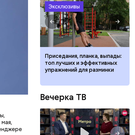
 различных
Эксклюзивы
 получал
 на
в
чьи» типажи
Приседания, планка, выпады:
ь людей
топ лучших и эффективных
упражнений для разминки
Вечерка ТВ
ы,
 мая,
сенджере