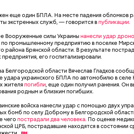
ли считали, что в период с 2019 по 2021 год Гасан
 от уплаты налогов на более чем 170 миллионов ру
ен еще один БПЛА. На месте падения обломков 
 якобы распределил между родственниками и соб
ты экстренных служб, — говорится в
публикации
.
ее Вооруженные силы Украины
нанесли удар дрон
по промышленному предприятию в поселке Мирс
о района Брянской области. В результате постра
 предприятия, его госпитализировали.
ва Белгородской области Вячеслав Гладков сообщи
е удара украинского БПЛА по автомобилю в селе
х жителя
погибли
, еще один получил ранения. Он 
вания родным и близким погибших.
аинские войска нанесли удар с помощью двух упр
ых бомб по селу Доброму в Белгородской области
Как поменять батареи дома и
Как получить до
е чего
пострадали два человека
. По оценке медик
не получить штраф
рублей от госу
ской ЦРБ, пострадавшие находятся в состоянии 
трудной ситуац
яжести.
претендовать и