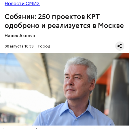
Новости СМИ2
Собянин: 250 проектов КРТ
одобрено и реализуется в Москве
Нарек Акопян
08 августа 10:39
Город
Мэр Москвы рассказал о реализации программы комплексного
развития территорий / Фото: МАКС / Мэр Москвы Сергей Собянин
По словам мэра, программа предусматривает
масштабное преобразование территорий города
с созданием новых объектов недвижимости и
рабочих мест. При этом на Москву приходится 23
процента от общего числа проектов КРТ в России.
СТРОИТЕЛЬСТВО
МОСКВА
СЕРГЕЙ СОБЯНИН