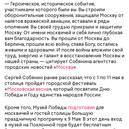
— Героическое, историческое событие,
участниками которого были вы. Вы строили
оборонительные сооружения, защищали Москву от
налетов вражеской авиации, вставали в ряды
ополчения. Вы своей грудью прикрыли и защитили
Москву. От имени москвичей и себя лично глубокая
вам благодарность. Вы прошли от Москвы до
Берлина, прошли всю войну, слава Богу, остались
живыми и здоровыми. И после войны вложили свой
труд, энергию и талант в восстановление Москвы и
нашей страны, — цитирует Собянина агентство
городских новостей «
Москва
».
Сергей Собянин ранее рассказал, что с 1 по 11 мая в
столице пройдет городской фестиваль
«
Московская весна
», который посвятили Дню
Победы и Году единства народов России.
Кроме того, Музей Победы
подготовил
для
москвичей и гостей столицы большую
Ранее мэр сообщил, что Москва
сохраняет высокие
праздничную программу к 9 Мая. В этот день вход
темпы строительства
недвижимости. За первые
в музей на Поклонной горе будет бесплатным.
семь месяцев 2026 года в столице введено в