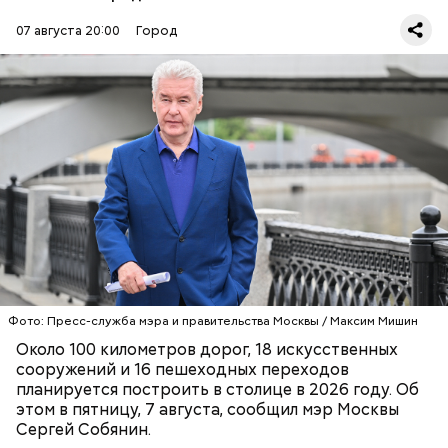
Также построили 374 внеуличных пешеходных
перехода, — подчеркнул глава города в
МАКС
.
07 августа 20:00
Город
Сейчас же специалисты возводят финальный
участок Московского скоростного диаметра (МСД)
вдоль Каспийской улицы от Кантемировской улицы
Фото: МАКС / Мэр Москвы Сергей Собянин
до Павелецкого направления МЖД. Помимо этого,
ведутся работы по участку магистрали Солнцево
СТРОИТЕЛЬСТВО
МОСКВА
— Бутово — Варшавское шоссе от улицы Поляны
СЕРГЕЙ СОБЯНИН
до Варшавского шоссе. Также проходит
Фото: Пресс-служба мэра и правительства Москвы / Максим Мишин
реконструкция Симоновской и Крутицкой
Около 100 километров дорог, 18 искусственных
набережных. Кроме того, сейчас в работе дорога-
сооружений и 16 пешеходных переходов
связка между МСД и улицей Академика Королева,
планируется построить в столице в 2026 году. Об
включая новый путепровод через пути МЦД-3.
этом в пятницу, 7 августа, сообщил мэр Москвы
Сергей Собянин.