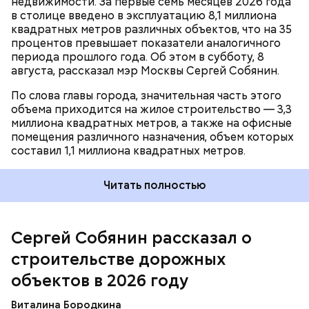
недвижимости. За первые семь месяцев 2026 года
в столице введено в эксплуатацию 8,1 миллиона
квадратных метров различных объектов, что на 35
Ранее заместитель мэра Москвы по вопросам
процентов превышает показатели аналогичного
транспорта и промышленности Максим Ликсутов
периода прошлого года. Об этом в субботу, 8
рассказал, что
более 60 проектов
Центра
августа, рассказал мэр Москвы Сергей Собянин.
организации дорожного движения будут
Фото: Telegram / Мэр Москвы Сергей Собянин
реализованы в Москве в 2026 году на вылетных
По слова главы города, значительная часть этого
магистралях — это крупные трассы и проспекты,
объема приходится на жилое строительство — 3,3
которые соединяют центр города с его окраинами
миллиона квадратных метров, а также на офисные
и Московской областью.
помещения различного назначения, объем которых
составил 1,1 миллиона квадратных метров.
Читать полностью
— Большую работу по созданию комфортной и
удобной улично-дорожной сети ведем с 2011 года.
За это время построили свыше 1,6 тысячи
Сергей Собянин рассказал о
километров новых дорог, возвели и
реконструировали 75 процентов магистралей. В
строительстве дорожных
городе появилось 495 тоннелей, эстакад и мостов
объектов в 2026 году
— количество искусственных транспортных
сооружений выросло более чем на 70 процентов.
Виталина Бородкина