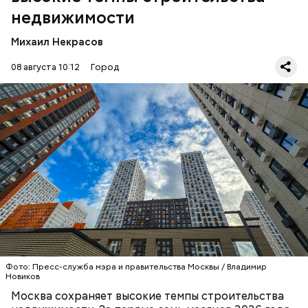
недвижимости
Михаил Некрасов
08 августа 10:12
Город
— По итогам этого года прогнозируется ввод 16,1
миллиона квадратных метров недвижимости. С
2011 года в городе построено 172,7 миллиона
квадратных метров, в том числе 75,4 миллиона
квадратных метров жилья, — написал Собянин на
своей странице в
МАКС
.
СТРОИТЕЛЬСТВО
МОСКВА
СЕРГЕЙ СОБЯНИН
Фото: Пресс-служба мэра и правительства Москвы / Владимир
Новиков
Москва сохраняет высокие темпы строительства