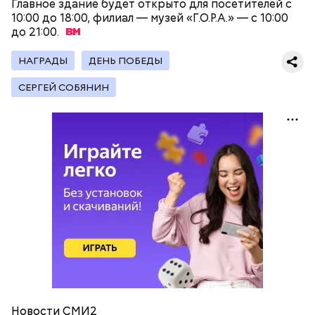
Главное здание будет открыто для посетителей с
эксплуатацию 8,1 миллиона квадратных метров
10:00 до 18:00, филиал — музей «Г.О.Р.А.» — с 10:00
различных объектов, что на 35 процентов
до
21:00.
превышает показатели аналогичного периода
прошлого года.
НАГРАДЫ
ДЕНЬ ПОБЕДЫ
СЕРГЕЙ СОБЯНИН
Как написал Собянин в
МАКС
, такая же доля, 23
процента, приходится на столицу и в общем
объеме строительства, запланированного в рамках
механизма комплексного развития территорий по
стране.
Новости СМИ2