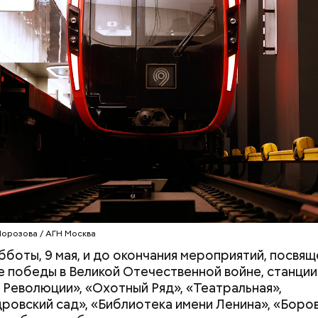
ра Маяковского, в столице 1940-х с полуразруше
камуфляжной маскировке. А еще увидели самый б
в Европе.
Поощрение вместо
Период повышен
принуждения: что вошло в
что принесет к
новый ГОСТ по труду и зачем
затмений и чего
он нужен
делать с 12 по 2
орозова / АГН Москва
убботы, 9 мая, и до окончания мероприятий, посвящ
 победы в Великой Отечественной войне, станци
 производстве
Революции», «Охотный Ряд», «Театральная»,
ровский сад», «Библиотека имени Ленина», «Боров