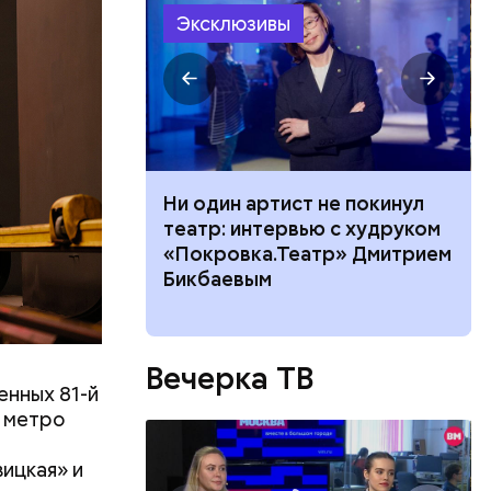
нными
Эксклюзивы
ольшой
ного риска:
Ни один артист не покинул
оридор
театр: интервью с худруком
 нельзя
«Покровка.Театр» Дмитрием
8 августа
Бикбаевым
Вечерка ТВ
енных 81-й
и метро
ицкая» и