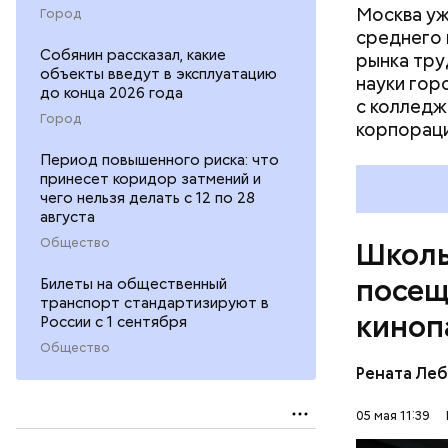
Москва уж
Город
среднего
Собянин рассказал, какие
рынка тру
Ребята из
объекты введут в эксплуатацию
науки гор
изучение 
до конца 2026 года
с колледж
спецкурсы
Город
корпораци
холдингам
иностранн
Период повышенного риска: что
профессио
принесет коридор затмений и
чего нельзя делать с 12 по 28
Одна из н
августа
проходят 
Общество
Школь
основами 
посещ
Билеты на общественный
транспорт стандартизируют в
киноп
России с 1 сентября
Общество
Рената Ле
05 мая 11:39