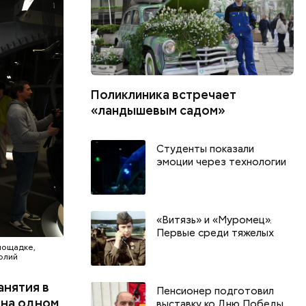
лассы,
й
ию, —
го
ружении:
ующими
Поликлиника встречает
ений
«ландышевым садом»
торых
Студенты показали
эмоции через технологии
«Витязь» и «Муромец».
Первые среди тяжелых
лощадке,
олий
анятия в
Пенсионер подготовил
 на одном
выставку ко Дню Победы