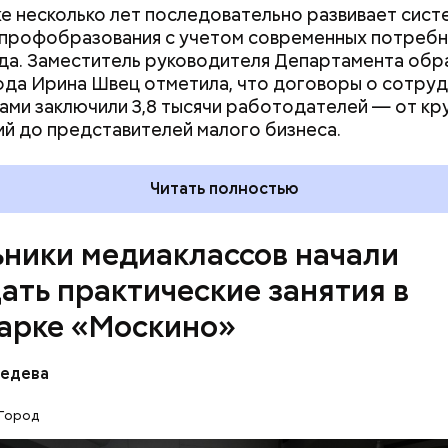
е несколько лет последовательно развивает сист
 профобразования с учетом современных потреб
да. Заместитель руководителя Департамента обр
 предпрофессиональных классов глубоко погружа
ода Ирина Швец отметила, что договоры о сотру
профильных предметов. Для них организуют экску
ами заключили 3,8 тысячи работодателей — от кр
 совместно с вузами-партнерами и крупнейшими
й до представителей малого бизнеса.
и. Например, в медиаклассах серьезно изучают ли
ый язык и обществознание. Регулярно проводятся
налами индустрии на площадках ведущих медиак
Читать полностью
их — кинопарк «Москино», где, помимо школьников,
и студенты киноколледжей. Здесь они знакомятся 
ники медиаклассов начали
кинопроизводства.
ать практические занятия в
арке «Москино»
бедева
Город