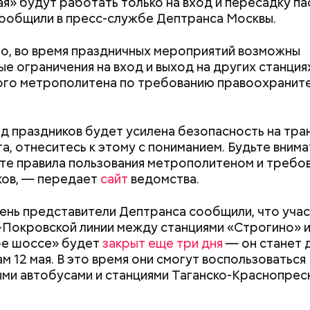
я» будут работать только на вход и пересадку п
ообщили в пресс-службе Дептранса Москвы.
о, во время праздничных мероприятий возможны
авила, что здесь она увидела: киношники работа
ые ограничения на вход и выход на других станция
чно, что отлично подошло бы ей по складу ума и 
ого метрополитена по требованию правоохранит
д праздников будет усилена безопасность на тра
а, отнеситесь к этому с пониманием. Будьте внима
е правила пользования метрополитеном и требо
ков, — передает
сайт
ведомства.
день представители Дептранса сообщили, что уча
Покровской линии между станциями «Строгино» 
ое шоссе» будет
закрыт еще три дня
— он станет 
м 12 мая. В это время они смогут воспользоваться
ми автобусами и станциями Таганско-Краснопрес
Как поменять батареи дома и
Как получить до
не получить штраф
рублей от госу
а специалистов со средним профессиональным
трудной ситуац