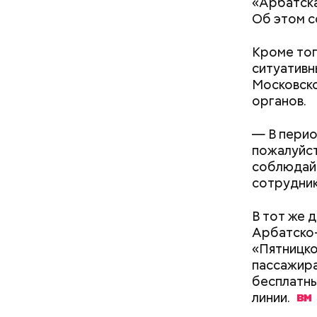
«Арбатска
Об этом с
Кроме тог
Мария доб
ситуативн
многозада
Московск
органов.
— В перио
пожалуйст
соблюдайт
сотрудни
В тот же 
Арбатско-
«Пятницк
пассажира
бесплатны
линии.
— Спрос н