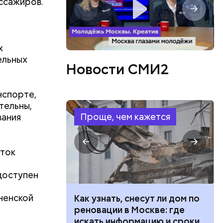
ассажиров.
ют
х
характера.
ельных
Новости СМИ2
нспорте,
тельны,
Проще, чем кажется
вания
сток
и
доступен
ненской
 100 тысяч
Как узнать, снесут ли дом по
дарства при
реновации в Москве: где
ии: кто может
искать информацию и сроки