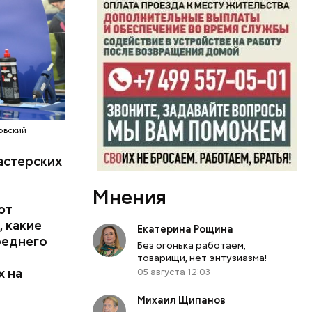
о времени,
 Ирина
новить
оить семь
ия
нную
строенные
 быть
овский
мально
астерских
я не
теперь
Мнения
ес.
ют
, какие
Екатерина Рощина
реднего
Без огонька работаем,
товарищи, нет энтузиазма!
х на
05 августа 12:03
Михаил Щипанов