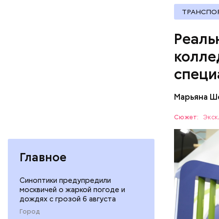
образован
ТРАНСПО
Поэтому д
учебы, по
Реаль
процентов
колле
специ
— Увидев,
актеров, 
Марьяна Ш
мне было 
режиссера
Сюжет:
Экск
Главное
Синоптики предупредили
москвичей о жаркой погоде и
дождях с грозой 6 августа
Город
— С учето