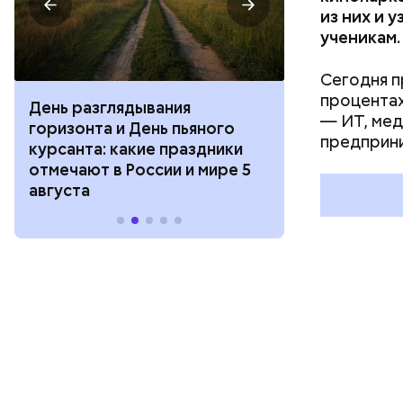
из них и 
ученикам.
Сегодня п
процентах
День разглядывания
День качания
— ИТ, мед
горизонта и День пьяного
День шампан
предприни
курсанта: какие праздники
праздники о
отмечают в России и мире 5
и мире 4 авг
августа