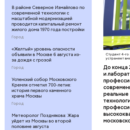
а практик
В районе Северное Измайлово по
— рассказ
современной технологии с
ОБРАЗОВ
переоснас
масштабной модернизацией
Швец сооб
проводится капитальный ремонт
жилого дома 1970 года постройки
инфрастру
Во время 
новых, гд
Город
Бочарова 
инфрастру
«Желтый» уровень опасности
для съемо
объявили в Москве 6 августа из-
Студент 4-го
богом». Т
устраняет вм
за дождя с грозой
фантастич
До конца 
Город
детализир
и лаборат
думала о 
Успенский собор Московского
професси
Кремля отметил 700-летие:
кино и все
современ
история первого каменного
реальные 
храма Москвы
технолог
Город
професси
высококв
Метеоролог Позднякова: Жара
московско
уйдет из Москвы во второй
половине августа