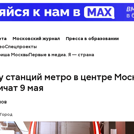
ета
Московский журнал
Пресса в образовании
ео
Спецпроекты
иша Москвы
Первые в медиа. Я — страна
у станций метро в центре Мос
е и лаборатории колледжей, которые уже обнови
ичат 9 мая
поминают реальные производственные площадки,
помещения.
лов
Город
экскурсии школьники побывали на разных площадка
оскве 1920-1930-х годов, где воссозданы квартиры