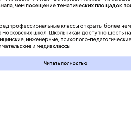
узнала, чем посещение тематических площадок п
редпрофессиональные классы открыты более чем 
 московских школ. Школьникам доступно шесть н
 на качелях и
День арбуза и День поцелуев
ицинские, инженерные, психолого-педагогические
ского: какие
с зеркалом: какие праздники
мательские и медиаклассы.
тмечают в России
отмечают в России и мире 3
уста
августа
Читать полностью