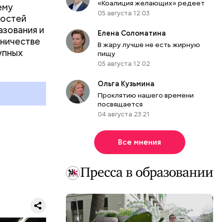
«Коалиция желающих» редеет
ему
05 августа 12:03
ностей
азования и
ются в
Елена Соломатина
дничестве
рсии и
В жару лучше не есть жирную
упных
пищу
05 августа 12:02
тературу,
 встречи с
Ольга Кузьмина
омпаний.
Проклятию нашего времени
 практику
посвящается
с
04 августа 23:21
Все мнения