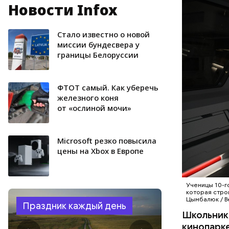
Новости Infox
— Мы боле
чтобы шко
практичес
Стало известно о новой
МОЛОДЕЖ
отметила 
миссии бундесвера у
границы Белоруссии
развития 
МОСКИН
ребята ра
специалис
ФТОТ самый. Как уберечь
предпрофе
железного коня
сегодня у
от «ослиной мочи»
Microsoft резко повысила
цены на Xbox в Европе
Ученицы 10-г
которая стро
Цымбалюк / В
Праздник каждый день
Школьники
кинопарке