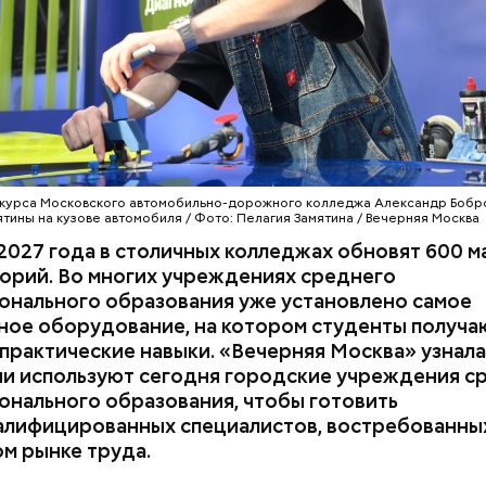
а теперь занимает не менее 70 процентов учебног
ала она. — Чтобы повысить качество обучения, мы
АНИЕ
МОСКВА
КОЛЛЕДЖИ
тили полторы тысячи мастерских и лабораторий.
щила, что к 2031 году планируется полностью об
ктуру городских колледжей, в том числе — постр
экскурсии по кинопарку ученица 10 «Г» класса Мар
е будут обучаться более 60 тысяч студентов.
с большим интересом изучила кинопроизводстве
ктуру на локации «Арканар». Это декорации, по
к фильма по повести братьев Стругацких «Трудно
 курса Московского автомобильно-дорожного колледжа Александр Бобр
ерритория площадью 6,5 га представляет собой
ятины на кузове автомобиля / Фото: Пелагия Замятина / Вечерняя Москва
еский город, воссозданный специалистами макси
2027 года в столичных колледжах обновят 600 м
ованно. До посещения кинопарка «Москино» Мари
орий. Во многих учреждениях среднего
том, чтобы связать свою жизнь с этой сферой. Но 
онального образования уже установлено самое
, что с ним связано, стало вызывать ее живой интер
ное оборудование, на котором студенты получа
практические навыки. «Вечерняя Москва» узнала
ии используют сегодня городские учреждения с
онального образования, чтобы готовить
алифицированных специалистов, востребованны
м рынке труда.