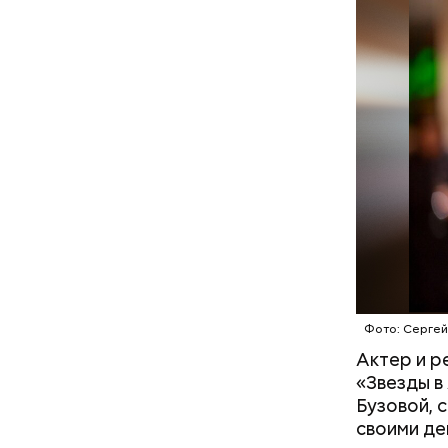
сочетания
только ма
ингредиен
самостоят
кабачок
брынза;
растите
Междунар
помидор
философ Ж
похожа на
праздник 
Фото: Сергей
философии
Актер и р
«Звезды в
Бузовой, 
своими де