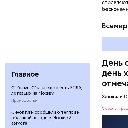
справляют
бесконечн
— Кабачки
Всемир
сковороде
оливковое
Копылов.
День 
день 
Главное
отмеч
Собянин: Сбиты еще шесть БПЛА,
летевших на Москву
Хаджили О
День соби
Происшествия
Персеиды,
Сюжет:
Праз
Синоптики сообщили о теплой и
любители 
ЕДА
облачной погоде в Москве 8
местность
августа
невооруже
АСТРОНО