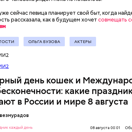
уже сейчас певица планирует свой быт, когда найд
сть рассказала, как в будущем хочет
совмещать с
ТОСТИ
ОЛЬГА БУЗОВА
АКТЕРЫ
родный день холостяка все мужчины без пары вид
МИ2
узьями, устраивают вечеринки, играют в видеоигр
время, наслаждаясь свободой и независимостью, 
МИ2
 ведь может быть и так, что через год они уже не 
рный день кошек и Междунар
ми.
бесконечности: какие праздни
ают в России и мире 8 августа
везмурадов
ом Всемирного дня кошек в 2002 году стал меж
al Welfare. В этот праздник котам демонстрирую
дник каждый день
08 августа 00:01
Об