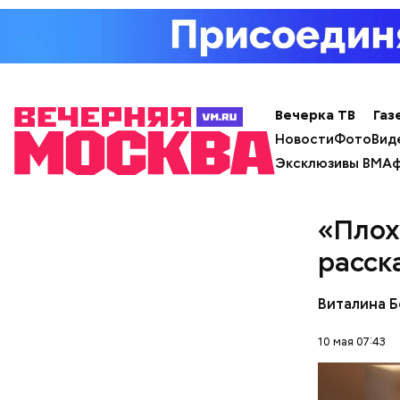
— Кабачки
Вечерка ТВ
Газ
специальн
Новости
Фото
Вид
Дальше ну
Эксклюзивы ВМ
Аф
бросить х
День «
черри или
«Плох
расск
Виталина 
10 мая 07:43
День мали