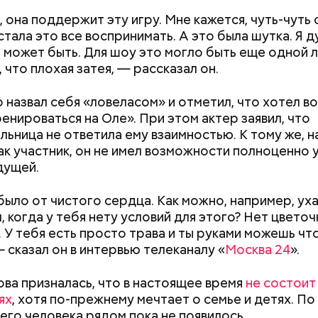
, она поддержит эту игру. Мне кажется, чуть-чуть 
стала это все воспринимать. А это была шутка. Я д
 может быть. Для шоу это могло быть еще одной л
 что плохая затея, — рассказал он.
алины со сливками
 назвал себя «ловеласом» и отметил, что хотел в
енироваться на Оле». При этом актер заявил, что
льница не ответила ему взаимностью. К тому же, н
ак участник, он не имел возможности полноценно 
дущей.
было от чистого сердца. Как можно, например, ух
Мужчина умер после укуса
Приседания, пла
, когда у тебя нету условий для этого? Нет цвето
гадюки: как отличить ее от
топ лучших и э
нты:
. У тебя есть просто трава и ты руками можешь чт
ужа и когда она атакует
упражнений для
— сказал он в интервью телеканалу «
Москва 24
».
ародный день бесконечности
ова призналась, что в настоящее время
не состоит
ях
, хотя по-прежнему мечтает о семье и детях. По
го человека рядом пока не появилось.