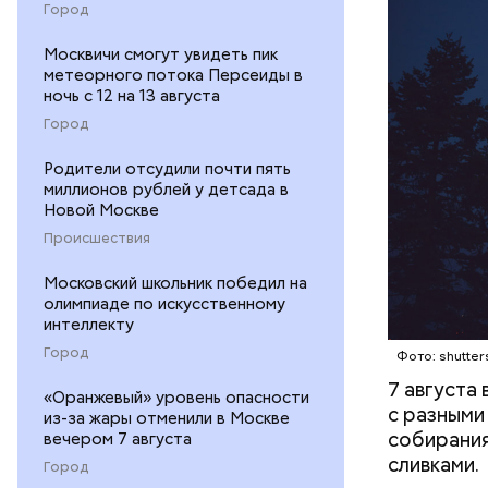
Город
Москвичи смогут увидеть пик
метеорного потока Персеиды в
ночь с 12 на 13 августа
Город
кабачок
петрушк
Родители отсудили почти пять
чеснок;
миллионов рублей у детсада в
оливков
Новой Москве
соль.
Происшествия
Московский школьник победил на
олимпиаде по искусственному
интеллекту
Город
Фото: shutter
7 августа
«Оранжевый» уровень опасности
с разными
из-за жары отменили в Москве
собирания
вечером 7 августа
сливками.
Город