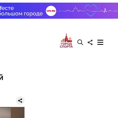
делать на
ивень.
 а сверху
 помидоры
й
го