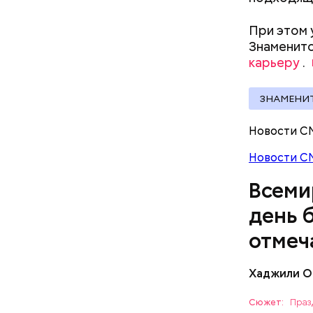
При этом 
Знаменито
карьеру
.
ЗНАМЕНИ
В Междуна
Новости С
своими др
проводят 
Новости С
возможно,
Всеми
холостяка
день 
отмеч
Хаджили О
Инициатор
фонд Anim
Сюжет:
Праз