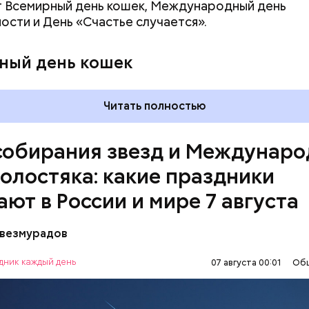
 Всемирный день кошек, Международный день
ости и День «Счастье случается».
, порезанные кубиками, нужно легко обжарить на
ный день кошек
. К ним добавляются зелень петрушки, чеснок, сол
 масло. Получается очень вкусно, — поделился р
Читать полностью
собирания звезд и Междунар
холостяка: какие праздники
ают в России и мире 7 августа
везмурадов
рания звезд учрежден в честь метеорного потока
 который ежегодно можно наблюдать в августе. 
дник каждый день
07 августа 00:01
Об
смотреть на звездопад 7 августа выезжают за го
ПРАЗДНИКИ
ЗВЕЗДОПАД
СЛАДОСТИ
, где нет светового загрязнения и где можно
нным глазом наблюдать за падающими звездами.
МИЯ