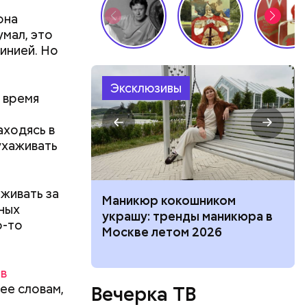
она
умал, это
инией. Но
Эксклюзивы
о время
аходясь в
ухаживать
аживать за
нка, выпады:
Маникюр кокошником
чных
ффективных
украшу: тренды маникюра в
о-то
 разминки
Москве летом 2026
 в
 ее словам,
Вечерка ТВ