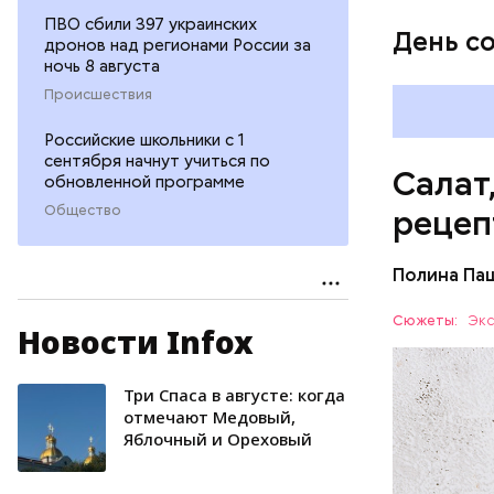
ПВО сбили 397 украинских
День с
дронов над регионами России за
ночь 8 августа
Происшествия
Российские школьники с 1
сентября начнут учиться по
Салат
обновленной программе
Общество
рецеп
Полина Па
Ингредие
Сюжеты:
Экс
Новости Infox
ЕДА
Три Спаса в августе: когда
отмечают Медовый,
Яблочный и Ореховый