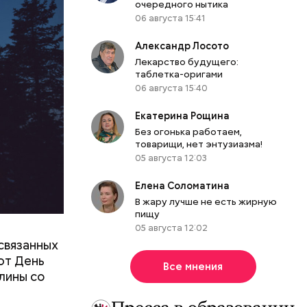
очередного нытика
06 августа 15:41
Александр Лосото
Лекарство будущего:
таблетка-оригами
06 августа 15:40
Екатерина Рощина
Без огонька работаем,
товарищи, нет энтузиазма!
05 августа 12:03
Елена Соломатина
В жару лучше не есть жирную
пищу
05 августа 12:02
связанных
ют День
Все мнения
лины со