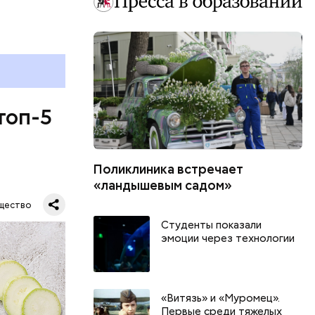
топ-5
Поликлиника встречает
«ландышевым садом»
щество
Студенты показали
эмоции через технологии
«Витязь» и «Муромец».
Первые среди тяжелых