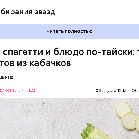
обирания звезд
Читать полностью
, спагетти и блюдо по-тайски: 
тов из кабачков
шкина
нты:
клюзивы ВМ
Еда
06 августа 12:15
Об
ОВОЩИ
РЕЦЕПТЫ