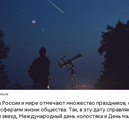
;
а;
ое масло;
stock
 в России и мире отмечают множество праздников, 
 сферами жизни общества. Так, в эту дату справля
 звезд, Международный день холостяка и День ма