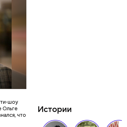
ят не
тих двух
ий
осемь
8». В этот
 и
ти.
ити-шоу
Истории
е Ольге
нался, что