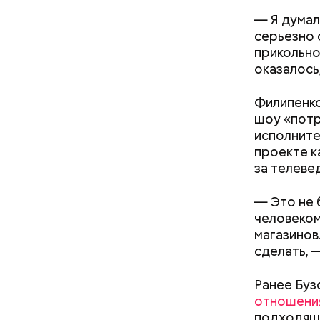
— Я думал
серьезно 
прикольно
оказалось,
День м
Филипенко
шоу «потр
исполните
проекте к
за телеве
— Это не 
человеком
Ингредие
магазинов
сделать, 
Междун
Ранее Буз
отношени
подходяще