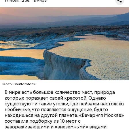
17 июля 12:38
В мире
Фото: Shutterstock
Термальные источники Памуккале в Турции
выглядят так, будто они сделаны изо льда, но на
самом деле они состоят из отложений известняка.
Горячие источники, насыщенные кальцием,
Стив Балмер
тысячелетиями создавали эти ступенчатые
ПРИРОДА
ПЛАНЕТА ЗЕМЛЯ
ТУРИЗМ
бассейны. Сейчас это одна из самых известных
достопримечательностей в Турции.
Фото: Shutterstock
В мире есть большое количество мест, природа
которых поражает своей красотой. Однако
существуют и такие уголки, где пейзажи настолько
необычные, что появляется ощущение, будто
находишься на другой планете. «Вечерняя Москва»
составила подборку из 10 мест с
Подход Ортеги окупил себя, и Zara со временем
завораживающими и «внеземными» видами.
стала популярна во всей Европе и США, а потом и