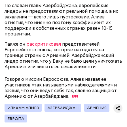
По словам главы Азербайджана, европейские
лидеры не предоставляют реальной помощи, а их
заявления — всего лишь пустословие. Алиев
отметил, что именно поэтому коэффициент их
поддержки в собственных странах равен 10-15
процентам.
Также он
раскритиковал
представителей
Европейского союза, которые находятся на
границе страны с Арменией. Азербайджанский
Он находился на посту менеджера, занимался
лидер отметил, что у Баку не было цели уничтожать
наймом персонала и продажей продуктов. В 2000
Армению или лишать ее независимости.
Фото: Shutterstock
году Балмер сменил Билла Гейтса на посту
генерального директора. Им он оставался до 2014
Говоря о миссии Евросоюза, Алиев назвал ее
года, после чего ушел с поста, но остался
участников «так называемыми наблюдателями» и
держателем акций компании. Сейчас его состояние
заявил, что они ведут себя так, словно защищают
оценивается в 126 миллиардов долларов.
Армению от
Азербайджана.
Остров Сокотра, Йемен
ИЛЬХАМ АЛИЕВ
АЗЕРБАЙДЖАН
АРМЕНИЯ
ЕВРОПА