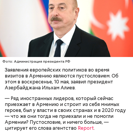
других растений, которых в мире больше нигде не
встретить. На Сокотре также есть горы,
известняковое плато и прибрежные равнины,
которые дополняют «внеземную» атмосферу.
Фото: Администрация президента РФ
Фото: World Economic Forum / CC BY-NC-SA 2.0
Заявления европейских политиков во время
визитов в Армению являются пустословием. Об
этом в воскресенье, 10 мая, заявил президент
Главная особенность острова Сокотра —
Азербайджана Ильхам Алиев.
драконовые деревья, которые растут только здесь.
Внешне они напоминают большие грибы, а
— Ряд иностранных лидеров, который сейчас
драконовыми их называют из-за красного цвета
приезжает в Армению и строит из себя мнимых
смолы, которую местные жители сравнивают с
героев, был у власти в своих странах и в 2020 году
Сергей Брин
кровью дракона. Они же используют ее в
— что же они тогда не приехали и не помогли
медицинских целях и красят ей ткань и волосы.
Армении? Пустословие, и ничего больше, —
цитирует его слова агентство
Report
.