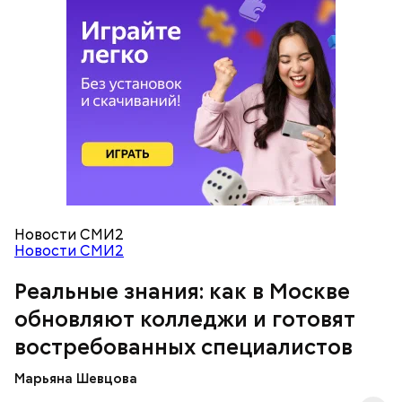
— Очень красивые локации и столько полезных
знаний! — поделилась ученица 10 «В» класса Елена
Васильева.
Новости СМИ2
Новости СМИ2
Как на производстве
Реальные знания: как в Москве
обновляют колледжи и готовят
востребованных специалистов
Марьяна Шевцова
Во время экскурсии школьники побывали на