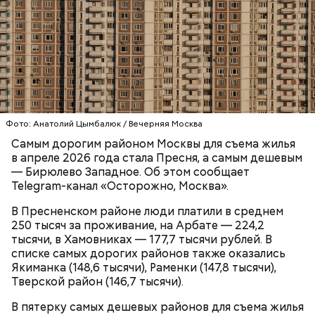
лаборатория для бариста с профессиональными
кофемашинами и инструментами, где уже
занимаются более 500 студентов.
Фото: Анатолий Цымбалюк / Вечерняя Москва
Самым дорогим районом Москвы для съема жилья
в апреле 2026 года стала Пресня, а самым дешевым
— Бирюлево Западное. Об этом сообщает
Telegram-канал «Осторожно, Москва».
ПРЯМАЯ РЕЧЬ
В Пресненском районе люди платили в среднем
Лучшая техника
250 тысяч за проживание, на Арбате — 224,2
тысячи, в Хамовниках — 177,7 тысячи рублей. В
От новичка к профи:
Диплом по цене квартиры: из чего
«Абилимпикс» помогает в
складывается стоимость
списке самых дорогих районов также оказались
трудоустройстве москвичам с
обучения в вузах и какие
Якиманка (148,6 тысячи), Раменки (147,8 тысячи),
особенностями здоровья
профессии будут престижными
Тверской район (146,7 тысячи).
В пятерку самых дешевых районов для съема жилья