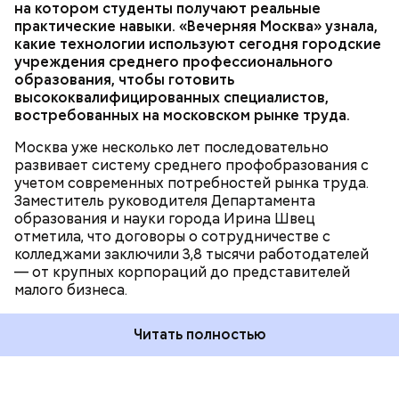
ОБРАЗОВАНИЕ
МОСКВА
КОЛЛЕДЖИ
на котором студенты получают реальные
тысячи мастерских и лабораторий. Ирина Швец
практические навыки. «Вечерняя Москва» узнала,
сообщила, что к 2031 году планируется полностью
какие технологии используют сегодня городские
обновить инфраструктуру городских колледжей, в
учреждения среднего профессионального
том числе — построить семь новых, где будут
образования, чтобы готовить
обучаться более 60 тысяч студентов.
высококвалифицированных специалистов,
Возведение в Москве социальных объектов
востребованных на московском рынке труда.
соответствует целям и инициативам
национального проекта
«Инфраструктура для
Москва уже несколько лет последовательно
жизни»
.
развивает систему среднего профобразования с
учетом современных потребностей рынка труда.
Заместитель руководителя Департамента
— Увидев, как здесь все устроено, послушав
образования и науки города Ирина Швец
рассказы режиссеров, актеров, я по-другому стала
отметила, что договоры о сотрудничестве с
смотреть на кинематограф. Думаю, что мне было
колледжами заключили 3,8 тысячи работодателей
бы интересно побыть за кадром, например в
— от крупных корпораций до представителей
кресле режиссера, — рассказала она.
малого бизнеса.
Читать полностью
Во время экскурсии по кинопарку ученица 10 «Г»
класса Мария Бочарова с большим интересом