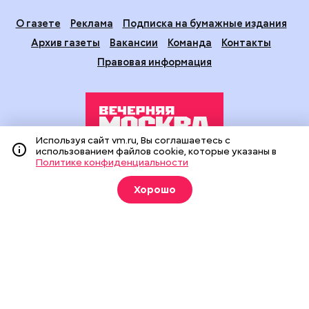
О газете
Реклама
Подписка на бумажные издания
Архив газеты
Вакансии
Команда
Контакты
Правовая информация
Используя сайт vm.ru, Вы соглашаетесь с
использованием файлов cookie, которые указаны в
Политике конфиденциальности
Издание создано при финансовой поддержке Департамента
средств массовой информации и рекламы города Москвы.
Хорошо
На сайте применяются рекомендательные технологии
(информационные технологии предоставления информации
на основе сбора, систематизации и анализа сведений,
относящихся к предпочтениям пользователей сети
«Интернет», находящихся на территории Российской
Федерации).
Сетевое издание "Вечерняя Москва" (18+) зарегистрировано
в Федеральной службе по надзору в сфере связи,
информационных технологий и массовых коммуникаций
(Роскомнадзор). Свидетельство о регистрации ЭЛ № ФС 77 -