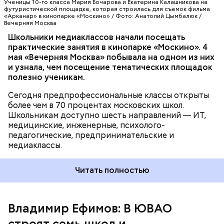
их дальнейшей эксплуатации.
Ученицы 10-го класса Мария Бочарова и Екатерина Калашникова на
ребята работают на реальных площадках вместе с
футуристической площадке, которая строилась для съемок фильма
«Арканар» в кинопарке «Москино» / Фото: Анатолий Цымбалюк /
действующими специалистами из интересующей
Вечерняя Москва
их сферы. Одно из направлений
Школьники медиаклассов начали посещать
предпрофессионального образования —
практические занятия в кинопарке «Москино». 4
медиаклассы, в которых сегодня учатся более
мая «Вечерняя Москва» побывала на одном из них
шести тысяч школьников.
и узнала, чем посещение тематических площадок
полезно ученикам.
Строительство объектов социальной
Сегодня предпрофессиональные классы открыты
инфраструктуры ведется под надзором
более чем в 70 процентах московских школ.
специалистов Мосгосстройнадзора.
Школьникам доступно шесть направлений — ИТ,
медицинские, инженерные, психолого-
педагогические, предпринимательские и
медиаклассы.
Читать полностью
Владимир Ефимов: В ЮВАО
строят семь школ и