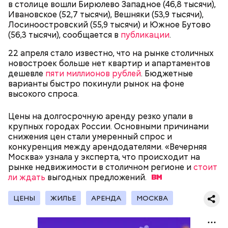
В Московском государственном колледже
в столице вошли Бирюлево Западное (46,8 тысячи),
электромеханики и информационных технологий
Ивановское (52,7 тысячи), Вешняки (53,9 тысячи),
обучают по профессии «Мастер вертикального
Лосиноостровский (55,9 тысячи) и Южное Бутово
транспорта». Здесь есть мастерская, где учат
(56,3 тысячи), сообщается в
публикации
.
будущих электромехаников по лифтам.
Модернизировали также лабораторию
22 апреля стало известно, что на рынке столичных
композитных материалов в Политехническом
новостроек больше нет квартир и апартаментов
колледже имени Н. Н. Годовикова. Там студенты
дешевле
пяти миллионов рублей
. Бюджетные
изготавливают детали из стеклоткани и
варианты быстро покинули рынок на фоне
углеволокна, проверяют их качество на новых
высокого спроса.
дефектоскопах и работают на лазерном и
Все участники экскурсии отметили масштабы
гибочном станках с ЧПУ. Здесь же появился
Цены на долгосрочную аренду резко упали в
пространства кинопарка и возможность
учебный комплекс с технологией дополненной
крупных городах России. Основными причинами
перемещаться из одной эпохи в другую.
реальности, который помогает студентам изучать
снижения цен стали умеренный спрос и
устройство авиационных двигателей.
конкуренция между арендодателями. «Вечерняя
Москва» узнала у эксперта, что происходит на
рынке недвижимости в столичном регионе и
стоит
ли ждать
Мастерские и лаборатории колледжей, которые
выгодных
предложений.
уже обновили, больше напоминают реальные
производственные площадки, нежели учебные
ЦЕНЫ
ЖИЛЬЕ
АРЕНДА
МОСКВА
помещения.