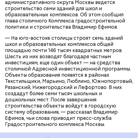
административного округа Москвы ведется
шаговой доступности от жилых кварталов.
строительство семи зданий для школ и
Благодаря этому снизится нагрузка на
образовательных комплексов. Об этом сообщил
существующие учебные организации, обучение
глава столичного Комплекса градостроительной
будет проходить в комфортных условиях, появятся
СТРОИТЕЛЬСТВО
ВЛАДИМИР ЕФИМОВ
политики и строительства Владимир Ефимов.
новые образовательные возможности.
МОСКВА
— На юго-востоке столицы строят семь зданий
школ и образовательных комплексов общей
площадью почти 146 тысяч квадратных метров.
Шесть из них возводят благодаря частным
инвестициям, еще один объект — на средства
столичной Адресной инвестиционной программы.
Объекты образования появятся в районах
Текстильщики, Марьино, Люблино, Южнопортовый,
Рязанский, Нижегородский и Лефортово. В них
создадут более семи тысяч школьных и
дошкольных мест. После завершения
строительства объекты войдут в городскую
систему образования, — рассказал Владимир
Ефимов, чьи слова приводит пресс-служба
Градостроительного комплекса Москвы.