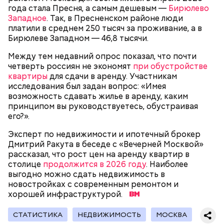
года стала Пресня, а самым дешевым —
Бирюлево
Западное
. Так, в Пресненском районе люди
платили в среднем 250 тысяч за проживание, а в
Бирюлеве Западном — 46,8 тысячи.
Между тем недавний опрос показал, что почти
День «Счастье случается»
Противень ставится в духовку, разогретую до 180–
четверть россиян не экономят
при обустройстве
190 градусов. Спагетти из кабачка нужно запекать
квартиры
для сдачи в аренду. Участникам
25–30 минут.
исследования был задан вопрос: «Имея
возможность сдавать жилье в аренду, каким
принципом вы руководствуетесь, обустраивая
его?».
Эксперт по недвижимости и ипотечный брокер
Дмитрий Ракута в беседе с «Вечерней Москвой»
рассказал, что рост цен на аренду квартир в
столице
продолжится в 2026 году
. Наиболее
выгодно можно сдать недвижимость в
новостройках с современным ремонтом и
хорошей инфраструктурой.
Международный день бесконечности придумал
— Кабачки нужно натереть длинными слайсами
СТАТИСТИКА
НЕДВИЖИМОСТЬ
МОСКВА
американский философ Жан-Пьер Ади Феньо в
(это можно сделать на специальной терке),