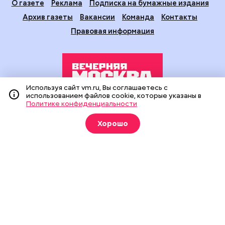
О газете
Реклама
Подписка на бумажные издания
Архив газеты
Вакансии
Команда
Контакты
Правовая информация
Используя сайт vm.ru, Вы соглашаетесь с
использованием файлов cookie, которые указаны в
Политике конфиденциальности
Издание создано при финансовой поддержке Департамента
средств массовой информации и рекламы города Москвы.
Хорошо
На сайте применяются рекомендательные технологии
(информационные технологии предоставления информации
на основе сбора, систематизации и анализа сведений,
относящихся к предпочтениям пользователей сети
«Интернет», находящихся на территории Российской
Федерации).
Сетевое издание "Вечерняя Москва" (18+) зарегистрировано
в Федеральной службе по надзору в сфере связи,
информационных технологий и массовых коммуникаций
(Роскомнадзор). Свидетельство о регистрации ЭЛ № ФС 77 -
90524 от 09.12.2025. Учредитель: АО "Редакция газеты
"Вечерняя Москва". Главный редактор
vm.ru
: Александр