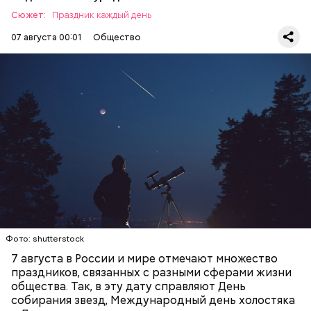
Сюжет:
Праздник каждый день
07 августа 00:01
Общество
День собирания звезд учрежден в честь
метеорного потока Персеиды, который ежегодно
— Кабачки, порезанные кубиками, нужно легко
можно наблюдать в августе. Все любители
обжарить на сковороде. К ним добавляются зелень
смотреть на звездопад 7 августа выезжают за
петрушки, чеснок, соль и оливковое масло.
город — в местность, где нет светового
Получается очень вкусно, — поделился рецептом
ЕДА
ПРАЗДНИКИ
ЗВЕЗДОПАД
загрязнения и где можно невооруженным глазом
Копылов.
СЛАДОСТИ
АСТРОНОМИЯ
наблюдать за падающими звездами.
Фото: shutterstock
7 августа в России и мире отмечают множество
праздников, связанных с разными сферами жизни
общества. Так, в эту дату справляют День
собирания звезд, Международный день холостяка
кабачок;