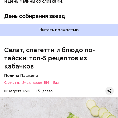
и День малины со сливками.
петрушка;
чеснок;
День собирания звезд
оливковое масло;
соль.
Читать полностью
Салат, спагетти и блюдо по-
тайски: топ-5 рецептов из
кабачков
Полина Пашкина
Сюжеты:
Эксклюзивы ВМ
Еда
06 августа 12:15
Общество
Ингредиенты: