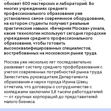
обновят 600 мастерских и лабораторий. Во
киношники работают многозадачно, что отлично
образовательные программы, а практика теперь
многих учреждениях среднего
подошло бы ей по складу ума и характера.
занимает не менее 70 процентов учебного
профессионального образования уже
времени, — рассказала она. — Чтобы повысить
установлено самое современное оборудование,
качество обучения, мы переоснастили полторы
ОБРАЗОВАНИЕ
МОСКВА
КОЛЛЕДЖИ
на котором студенты получают реальные
тысячи мастерских и лабораторий. Ирина Швец
практические навыки. «Вечерняя Москва» узнала,
сообщила, что к 2031 году планируется полностью
какие технологии используют сегодня городские
обновить инфраструктуру городских колледжей, в
учреждения среднего профессионального
том числе — построить семь новых, где будут
образования, чтобы готовить
обучаться более 60 тысяч студентов.
высококвалифицированных специалистов,
востребованных на московском рынке труда.
Москва уже несколько лет последовательно
развивает систему среднего профобразования с
учетом современных потребностей рынка труда.
Заместитель руководителя Департамента
— Увидев, как здесь все устроено, послушав
образования и науки города Ирина Швец
рассказы режиссеров, актеров, я по-другому стала
отметила, что договоры о сотрудничестве с
смотреть на кинематограф. Думаю, что мне было
колледжами заключили 3,8 тысячи работодателей
бы интересно побыть за кадром, например в
— от крупных корпораций до представителей
кресле режиссера, — рассказала она.
малого бизнеса.