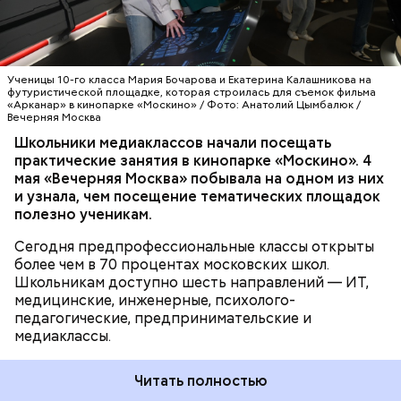
еще во время учебы могли получить первый
знакомятся с основами кинопроизводства.
практический опыт и осознанно выбрать будущую
профессию, — отметила заместитель мэра Москвы
МОЛОДЕЖЬ
ОБРАЗОВАНИЕ
МОСКВА
по вопросам социального развития Анастасия
ШКОЛЫ
МОСКИНО
Ракова. — Речь идет о полноценном погружении:
Ученицы 10-го класса Мария Бочарова и Екатерина Калашникова на
ребята работают на реальных площадках вместе с
футуристической площадке, которая строилась для съемок фильма
«Арканар» в кинопарке «Москино» / Фото: Анатолий Цымбалюк /
действующими специалистами из интересующей
Вечерняя Москва
их сферы. Одно из направлений
Школьники медиаклассов начали посещать
предпрофессионального образования —
практические занятия в кинопарке «Москино». 4
медиаклассы, в которых сегодня учатся более
мая «Вечерняя Москва» побывала на одном из них
шести тысяч школьников.
и узнала, чем посещение тематических площадок
полезно ученикам.
Сегодня предпрофессиональные классы открыты
более чем в 70 процентах московских школ.
Школьникам доступно шесть направлений — ИТ,
медицинские, инженерные, психолого-
педагогические, предпринимательские и
медиаклассы.
Читать полностью