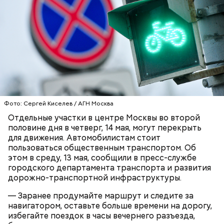
обновили мастерские для дизайнеров одежды. Их
оснастили промышленными швейными машинами,
парогенераторами, раскройными столами и
манекенами. В колледже также открылась
лаборатория для бариста с профессиональными
кофемашинами и инструментами, где уже
занимаются более 500 студентов.
Фото: Сергей Киселев / АГН Москва
Отдельные участки в центре Москвы во второй
половине дня в четверг, 14 мая, могут перекрыть
для движения. Автомобилистам стоит
пользоваться общественным транспортом. Об
этом в среду, 13 мая, сообщили в пресс-службе
городского департамента транспорта и развития
дорожно-транспортной инфраструктуры.
ПРЯМАЯ РЕЧЬ
— Заранее продумайте маршрут и следите за
Лучшая техника
навигатором, оставьте больше времени на дорогу,
От новичка к профи:
Диплом по цене квартиры: из чего
избегайте поездок в часы вечернего разъезда,
«Абилимпикс» помогает в
складывается стоимость