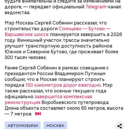
будьте внимательны и следите за изменениями на
трудоустройстве москвичам с
обучения в вузах и какие
дороге, — передает официальный
Telegram
-канал
особенностями здоровья
профессии будут престижными
ведомства.
Мэр Москвы Сергей Собянин рассказал, что
В Московском государственном колледже
строительство дороги
Солнцево — Бутово —
электромеханики и информационных технологий
Варшавское шоссе
планируется завершить в 2026
обучают по профессии «Мастер вертикального
году. Финишный участок трассы значительно
транспорта». Здесь есть мастерская, где учат
улучшит транспортную доступность районов
будущих электромехаников по лифтам.
Южное и Северное Бутово, где проживает более
Модернизировали также лабораторию
300 тысяч человек.
композитных материалов в Политехническом
колледже имени Н. Н. Годовикова. Там студенты
Ранее Сергей Собянин в рамках совещания с
изготавливают детали из стеклоткани и
президентом России Владимиром Путиным
углеволокна, проверяют их качество на новых
сообщил, что в Москве планируют строить
дефектоскопах и работают на лазерном и
порядка
100 километров дорог ежегодно
. Мэр
Все участники экскурсии отметили масштабы
гибочном станках с ЧПУ. Здесь же появился
также рассказал, что осенью текущего года
пространства кинопарка и возможность
учебный комплекс с технологией дополненной
официально
завершится комплексная
перемещаться из одной эпохи в другую.
реальности, который помогает студентам изучать
реконструкция
Воробьевского путепровода.
устройство авиационных двигателей.
Длина объекта составляет около 65 метров, высота
— 7
метров.
Мастерские и лаборатории колледжей, которые
АВТОМОБИЛИ
МОСКВА