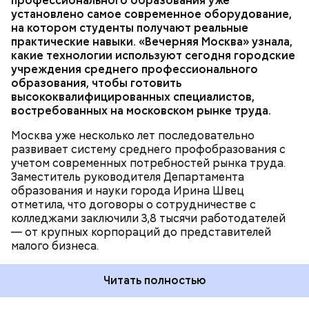
профессионального образования уже
времени, — рассказала она. — Чтобы повысить
установлено самое современное оборудование,
качество обучения, мы переоснастили полторы
ОБРАЗОВАНИЕ
МОСКВА
КОЛЛЕДЖИ
на котором студенты получают реальные
тысячи мастерских и лабораторий. Ирина Швец
практические навыки. «Вечерняя Москва» узнала,
сообщила, что к 2031 году планируется полностью
какие технологии используют сегодня городские
обновить инфраструктуру городских колледжей, в
учреждения среднего профессионального
том числе — построить семь новых, где будут
образования, чтобы готовить
обучаться более 60 тысяч студентов.
высококвалифицированных специалистов,
Возведение в Москве социальных объектов
востребованных на московском рынке труда.
соответствует целям и инициативам
национального проекта
«Инфраструктура для
Москва уже несколько лет последовательно
жизни»
.
развивает систему среднего профобразования с
учетом современных потребностей рынка труда.
Заместитель руководителя Департамента
— Увидев, как здесь все устроено, послушав
образования и науки города Ирина Швец
рассказы режиссеров, актеров, я по-другому стала
отметила, что договоры о сотрудничестве с
смотреть на кинематограф. Думаю, что мне было
колледжами заключили 3,8 тысячи работодателей
бы интересно побыть за кадром, например в
— от крупных корпораций до представителей
кресле режиссера, — рассказала она.
малого бизнеса.
Читать полностью
Во время экскурсии по кинопарку ученица 10 «Г»