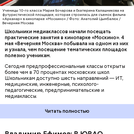
по вопросам социального развития Анастасия
гарантирует качество и безопасность зданий при
ШКОЛЫ
МОСКИНО
Ракова. — Речь идет о полноценном погружении:
их дальнейшей эксплуатации.
Ученицы 10-го класса Мария Бочарова и Екатерина Калашникова на
ребята работают на реальных площадках вместе с
футуристической площадке, которая строилась для съемок фильма
«Арканар» в кинопарке «Москино» / Фото: Анатолий Цымбалюк /
действующими специалистами из интересующей
Вечерняя Москва
их сферы. Одно из направлений
Школьники медиаклассов начали посещать
предпрофессионального образования —
практические занятия в кинопарке «Москино». 4
медиаклассы, в которых сегодня учатся более
мая «Вечерняя Москва» побывала на одном из них
шести тысяч школьников.
и узнала, чем посещение тематических площадок
полезно ученикам.
Строительство объектов социальной
Сегодня предпрофессиональные классы открыты
инфраструктуры ведется под надзором
более чем в 70 процентах московских школ.
специалистов Мосгосстройнадзора.
Школьникам доступно шесть направлений — ИТ,
медицинские, инженерные, психолого-
педагогические, предпринимательские и
медиаклассы.
Читать полностью
Владимир Ефимов: В ЮВАО