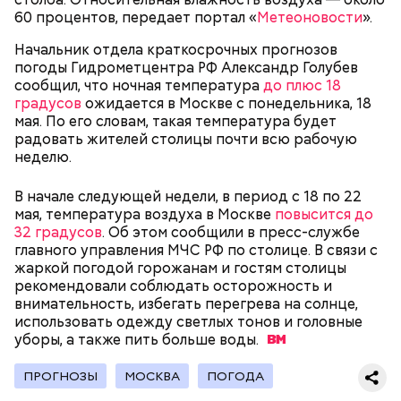
60 процентов, передает портал «
Метеоновости
».
В Московском государственном колледже
электромеханики и информационных технологий
Начальник отдела краткосрочных прогнозов
обучают по профессии «Мастер вертикального
погоды Гидрометцентра РФ Александр Голубев
транспорта». Здесь есть мастерская, где учат
сообщил, что ночная температура
до плюс 18
будущих электромехаников по лифтам.
градусов
ожидается в Москве с понедельника, 18
Модернизировали также лабораторию
мая. По его словам, такая температура будет
композитных материалов в Политехническом
радовать жителей столицы почти всю рабочую
колледже имени Н. Н. Годовикова. Там студенты
неделю.
изготавливают детали из стеклоткани и
углеволокна, проверяют их качество на новых
В начале следующей недели, в период с 18 по 22
дефектоскопах и работают на лазерном и
мая, температура воздуха в Москве
повысится до
Все участники экскурсии отметили масштабы
гибочном станках с ЧПУ. Здесь же появился
32 градусов
. Об этом сообщили в пресс-службе
пространства кинопарка и возможность
учебный комплекс с технологией дополненной
главного управления МЧС РФ по столице. В связи с
перемещаться из одной эпохи в другую.
реальности, который помогает студентам изучать
жаркой погодой горожанам и гостям столицы
устройство авиационных двигателей.
рекомендовали соблюдать осторожность и
внимательность, избегать перегрева на солнце,
использовать одежду светлых тонов и головные
уборы, а также пить больше
Мастерские и лаборатории колледжей, которые
воды.
уже обновили, больше напоминают реальные
производственные площадки, нежели учебные
ПРОГНОЗЫ
МОСКВА
ПОГОДА
помещения.