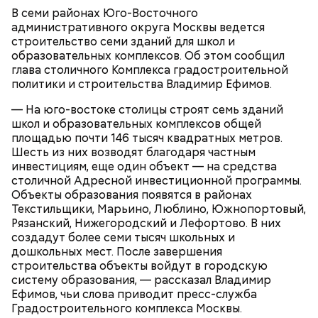
мероприятий. По завершении строительства
В семи районах Юго-Восточного
Новые образовательные объекты появятся в
застройщик передаст здание городу.
административного округа Москвы ведется
шаговой доступности от жилых кварталов.
строительство семи зданий для школ и
Благодаря этому снизится нагрузка на
образовательных комплексов. Об этом сообщил
существующие учебные организации, обучение
глава столичного Комплекса градостроительной
будет проходить в комфортных условиях, появятся
СТРОИТЕЛЬСТВО
ВЛАДИМИР ЕФИМОВ
политики и строительства Владимир Ефимов.
новые образовательные возможности.
МОСКВА
— На юго-востоке столицы строят семь зданий
школ и образовательных комплексов общей
площадью почти 146 тысяч квадратных метров.
Шесть из них возводят благодаря частным
инвестициям, еще один объект — на средства
столичной Адресной инвестиционной программы.
Объекты образования появятся в районах
Текстильщики, Марьино, Люблино, Южнопортовый,
Рязанский, Нижегородский и Лефортово. В них
создадут более семи тысяч школьных и
дошкольных мест. После завершения
строительства объекты войдут в городскую
систему образования, — рассказал Владимир
Ефимов, чьи слова приводит пресс-служба
Градостроительного комплекса Москвы.