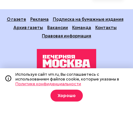
О газете
Реклама
Подписка на бумажные издания
Архив газеты
Вакансии
Команда
Контакты
Правовая информация
Используя сайт vm.ru, Вы соглашаетесь с
использованием файлов cookie, которые указаны в
Издание создано при финансовой поддержке Департамента
Политике конфиденциальности
средств массовой информации и рекламы города Москвы.
На сайте применяются рекомендательные технологии
Хорошо
(информационные технологии предоставления информации
на основе сбора, систематизации и анализа сведений,
относящихся к предпочтениям пользователей сети
«Интернет», находящихся на территории Российской
Федерации).
Сетевое издание "Вечерняя Москва" (18+) зарегистрировано
в Федеральной службе по надзору в сфере связи,