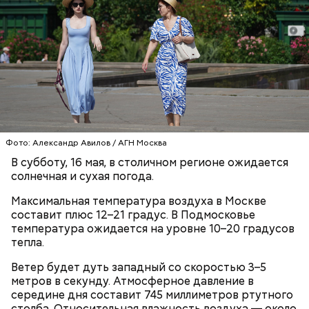
парогенераторами, раскройными столами и
манекенами. В колледже также открылась
лаборатория для бариста с профессиональными
кофемашинами и инструментами, где уже
занимаются более 500 студентов.
Фото: Александр Авилов / АГН Москва
В субботу, 16 мая, в столичном регионе ожидается
солнечная и сухая погода.
Максимальная температура воздуха в Москве
составит плюс 12–21 градус. В Подмосковье
ПРЯМАЯ РЕЧЬ
температура ожидается на уровне 10–20 градусов
Лучшая техника
тепла.
От новичка к профи:
Диплом по цене квартиры: из чего
Ветер будет дуть западный со скоростью 3–5
«Абилимпикс» помогает в
складывается стоимость
метров в секунду. Атмосферное давление в
трудоустройстве москвичам с
обучения в вузах и какие
особенностями здоровья
профессии будут престижными
середине дня составит 745 миллиметров ртутного
столба. Относительная влажность воздуха — около