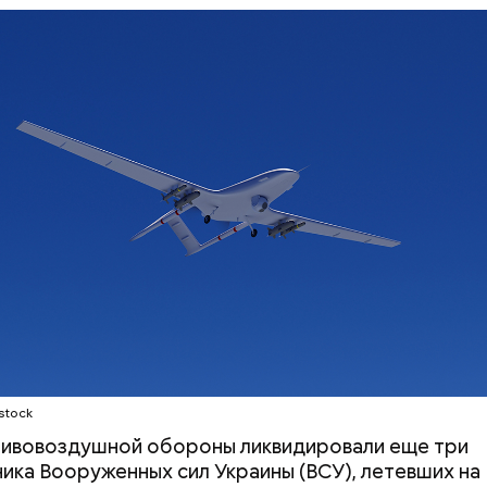
енщины получили ранения. Больницу атаковал вра
СЕРГЕЙ СОБЯНИН
БЕСПИЛОТНИКИ
stock
тивовоздушной обороны ликвидировали еще три
ика Вооруженных сил Украины (ВСУ), летевших на 