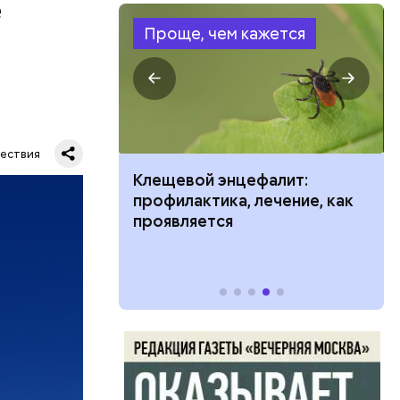
е
Проще, чем кажется
орые
ых служб
ествия
ить развитие
Клещевой энцефалит:
профилактика, лечение, как
проявляется
н сообщил,
 в селе