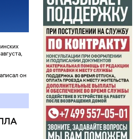
инских
августа,
аписал он
БПЛА