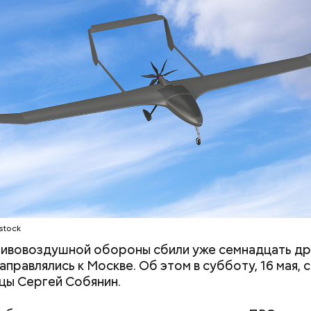
 день стало известно, что в результате удара ВСУ 
дению в Донецке
погибла пенсионерка
, еще две 
ранения. Больницу атаковал украинский беспилотни
stock
ивовоздушной обороны сбили уже семнадцать др
аправлялись к Москве. Об этом в субботу, 16 мая,
цы Сергей Собянин.
Период повышенного риска:
Ни один артист 