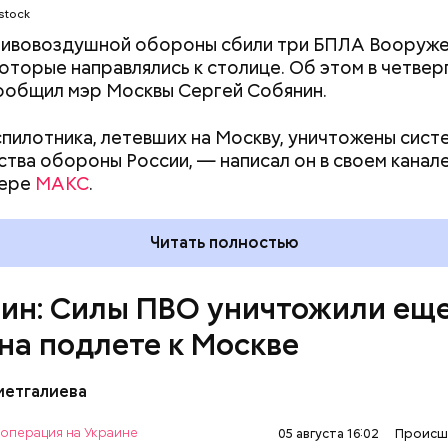
stock
тивовоздушной обороны сбили три БПЛА Вооруже
которые направлялись к столице. Об этом в четверг
сообщил мэр Москвы Сергей Собянин.
пилотника, летевших на Москву, уничтожены сис
тва обороны России, — написал он в своем канале
жере
МАКС
.
Читать полностью
ин: Силы ПВО уничтожили еще
на подлете к Москве
метгалиева
 день стало известно, что в результате удара укра
 медицинскому учреждению в Донецке
погибла пен
операция на Украине
05 августа 16:02
Происш