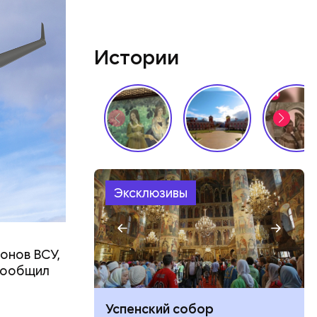
по
женщины
к.
Истории
Эксклюзивы
онов ВСУ,
 сообщил
не покинул
Успенский собор