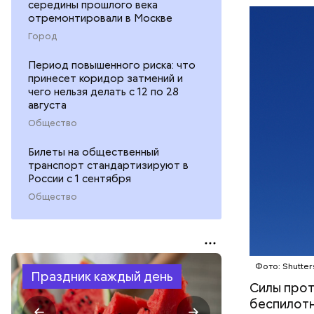
середины прошлого века
еще две ж
МОСКВА
отремонтировали в Москве
дрон.
Город
Период повышенного риска: что
принесет коридор затмений и
чего нельзя делать с 12 по 28
августа
Общество
Билеты на общественный
транспорт стандартизируют в
России с 1 сентября
Общество
Фото: Shutter
Праздник каждый день
Силы про
беспилотн