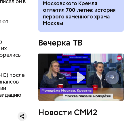
писал он в
 с худруком
Московского Кремля
тр» Дмитрием
отметил 700-летие: история
то силы
первого каменного храма
ают
Москвы
чтожались
, Курской,
 краем,
Вечерка ТВ
в
 моря.
 их
горелись
ЧС) после
инансов
по
нии
женщины
квидацию
к.
Новости СМИ2