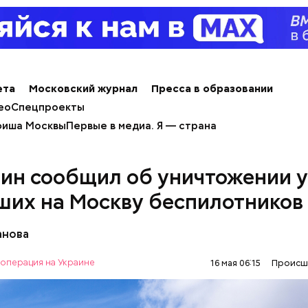
ета
Московский журнал
Пресса в образовании
ео
Спецпроекты
иша Москвы
Первые в медиа. Я — страна
ин сообщил об уничтожении у
ших на Москву беспилотников
анова
операция на Украине
16 мая 06:15
Происш