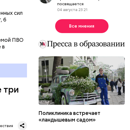
посвящается
04 августа 23:21
нных сил
, 6
Все мнения
темой ПВО
 в
 три
Поликлиника встречает
инской
«ландышевым садом»
сионерка
,
ествия