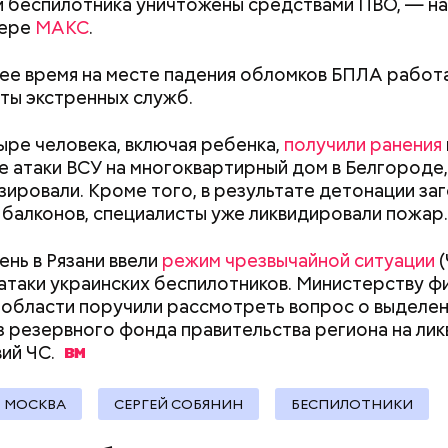
 беспилотника уничтожены средствами ПВО, — на
что принесет коридор
театр: интервью
жере
МАКС
.
затмений и чего нельзя
«Покровка.Теа
лужбе Министерства обороны России сообщили, ч
делать с 12 по 28 августа
Бикбаевым
здушной обороны в течение среды, 5 августа,
ее время на месте падения обломков БПЛА работ
вали 200 дронов ВСУ
. Уточняется, что БПЛА уни
ты экстренных служб.
кой, Белгородской, Рязанской, Тульской, Орловской
областями, Московским регионом, Краснодарским
тыре человека, включая ребенка,
получили ранения
ашкирией, Татарстаном и над акваторией Черного
е атаки ВСУ на многоквартирный дом в Белгороде,
зировали. Кроме того, в результате детонации за
 балконов, специалисты уже ликвидировали пожар.
ень в Рязани ввели
режим чрезвычайной ситуации
(
атаки украинских беспилотников. Министерству ф
 день стало известно, что в результате удара ВСУ 
 области поручили рассмотреть вопрос о выделе
дению в Донецке
погибла пенсионерка
, еще две 
з резервного фонда правительства региона на ли
ранения. Больницу атаковал вражеский беспилотни
вий
ЧС.
МОСКВА
СЕРГЕЙ СОБЯНИН
БЕСПИЛОТНИКИ