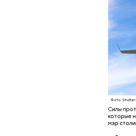
В этот же
медучреж
получили 
Фото: Shutter
Силы прот
которые н
мэр столи
тская травма:
«Волшебный напиток» из