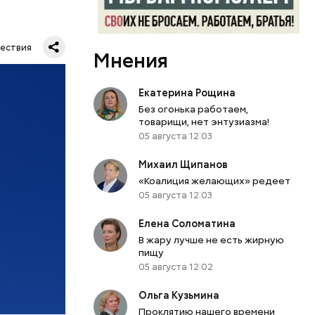
т на месте
ествия
Мнения
Екатерина Рощина
Без огонька работаем,
товарищи, нет энтузиазма!
05 августа 12:03
Михаил Щипанов
«Коалиция желающих» редеет
05 августа 12:03
Елена Соломатина
го дома в
В жару лучше не есть жирную
пищу
ой
05 августа 12:02
Ольга Кузьмина
Проклятию нашего времени