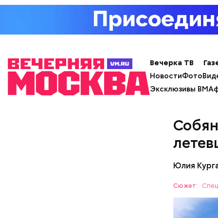
Вечерка ТВ
Газ
Новости
Фото
Вид
Эксклюзивы ВМ
Аф
Собян
летев
Юлия Кург
Сюжет:
Спец