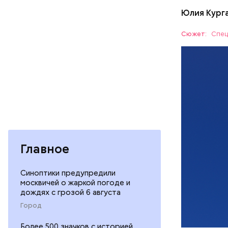
Юлия Кург
В настоящ
падения о
Сюжет:
Спец
ПВО
Главное
Синоптики предупредили
Кроме тог
москвичей о жаркой погоде и
хуторе Пе
дождях с грозой 6 августа
области. 
Город
Более 500 значков с историей