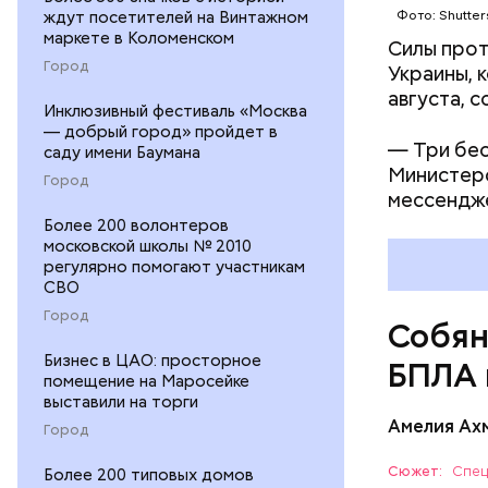
ждут посетителей на Винтажном
Фото: Shutter
маркете в Коломенском
Силы про
Город
Украины, 
августа, 
Инклюзивный фестиваль «Москва
— добрый город» пройдет в
— Три бес
саду имени Баумана
Министерс
Город
мессенд
Более 200 волонтеров
московской школы № 2010
регулярно помогают участникам
СВО
Город
Собян
Бизнес в ЦАО: просторное
БПЛА 
помещение на Маросейке
выставили на торги
Амелия Ах
Город
В этот же
армии по
Сюжет:
Спец
Более 200 типовых домов