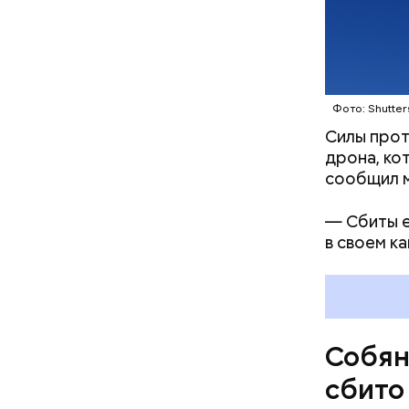
Фото: Shutter
Силы прот
дрона, кот
сообщил м
— Сбиты е
в своем к
Собян
сбито