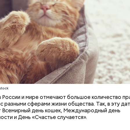
ародный день холостяка
stock
 в России и мире отмечают большое количество пр
 с разными сферами жизни общества. Так, в эту да
 Всемирный день кошек, Международный день
ости и День «Счастье случается».