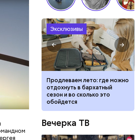
Эксклюзивы
 станут
Продлеваем лето: где можно
сти себя при
отдохнуть в бархатный
й и что
сезон и во сколько это
 укуса
обойдется
го
Вечерка ТВ
ят не
л
тих двух
командном
ергея