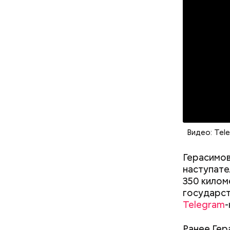
День м
Видео: Tel
Герасимов
Междун
наступате
350 килом
государст
Telegram
-
Ранее Гер