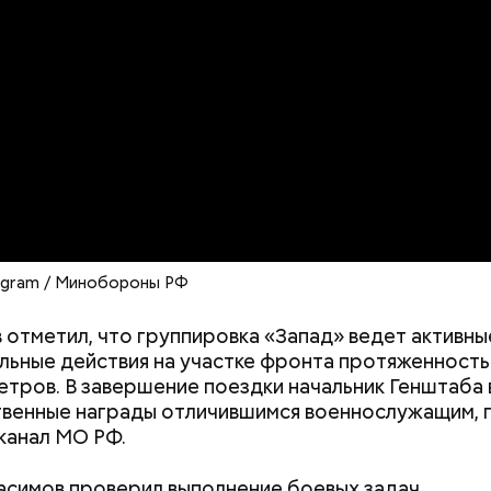
не получить штраф
рублей от госу
трудной ситуац
алины со сливками
претендовать и
документы
egram / Минобороны РФ
 отметил, что группировка «Запад» ведет активны
ародный день бесконечности
льные действия на участке фронта протяженност
етров. В завершение поездки начальник Генштаба
венные награды отличившимся военнослужащим, 
канал МО РФ.
асимов проверил выполнение боевых задач