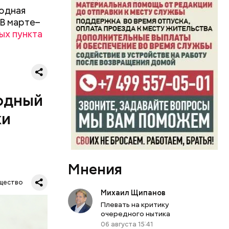
одная
 В марте–
ых пункта
ятся со
ы и
пока это
будут
одный
ки
Мнения
дународный
т свою
щество
бимое
Михаил Щипанов
ту
Плевать на критику
ачьи
очередного нытика
06 августа 15:41