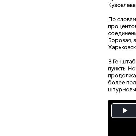
самостоят
Кузовлева
По словам
процентов
соединени
Боровая, 
Харьковск
Междунар
философ Ж
В Генштаб
похожа на
пункты Но
праздник 
продолжаю
философии
более пол
штурмовы
Pl
Vi