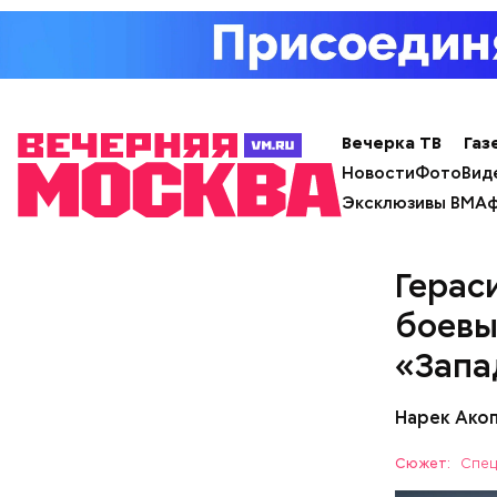
счастливы
кроется в
другими л
Вечерка ТВ
Газ
Новости
Фото
Вид
Эксклюзивы ВМ
Аф
Герас
боевы
«Запа
Нарек Ако
Сюжет:
Спец