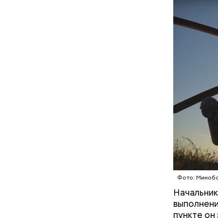
День «
Фото: Миноб
День мали
сочетания
Начальник
только ма
выполнени
ингредиен
пункте он