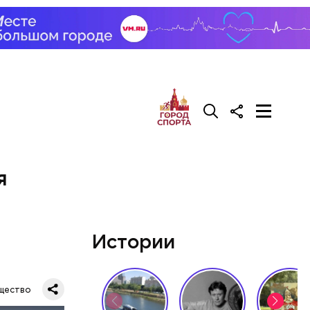
самом деле
вшись с
я
Истории
щество