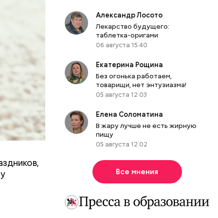
Александр Лосото
Лекарство будущего:
таблетка-оригами
06 августа 15:40
Екатерина Рощина
Без огонька работаем,
товарищи, нет энтузиазма!
05 августа 12:03
Елена Соломатина
В жару лучше не есть жирную
пищу
05 августа 12:02
аздников,
Все мнения
ту