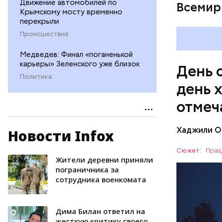
Движение автомобилей по
Всемир
Крымскому мосту временно
перекрыли
Происшествия
Медведев: Финал «поганенькой
карьеры» Зеленского уже близок
День 
Политика
день 
отмеч
Хаджили О
Новости Infox
День соби
Персеиды,
Сюжет:
Праз
любители 
Жители деревни приняли
ЕДА
местность
пограничника за
сотрудника военкомата
невооруже
АСТРОНО
Дима Билан ответил на
жесткую критику своего