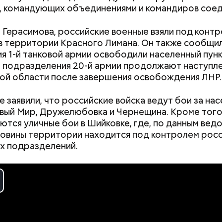
ельно вместе со своими родными и близкими.
, командующих объединениями и командиров соед
 Герасимова, российские военные взяли под контр
 территории Красного Лимана. Он также сообщил
я 1-й танковой армии освободили населенный пун
а подразделения 20-й армии продолжают наступле
ой области после завершения освобождения ЛНР.
одный день бесконечности придумал американск
ан-Пьер Ади Феньо в 1987 году. Так как цифра в
е заявили, что российские войска ведут бои за на
 знак бесконечности, то и дата была выбрана «08.0
вый Мир, Дружелюбовка и Чернещина. Кроме того
организуются тематические лекции по математике
тся уличные бои в Шийковке, где, по данным ведо
, а также проводят выставки на тему бесконечнос
овины территории находится под контролем рос
х подразделений.
ay
deo
Как поменять батареи дома и
Как получить до