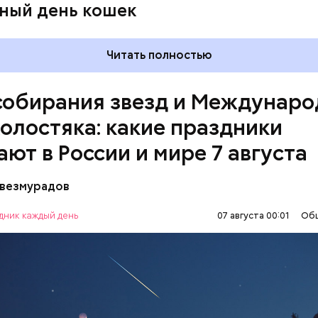
ный день кошек
Читать полностью
собирания звезд и Междунар
холостяка: какие праздники
ают в России и мире 7 августа
везмурадов
рания звезд учрежден в честь метеорного потока
 который ежегодно можно наблюдать в августе. 
дник каждый день
07 августа 00:01
Об
смотреть на звездопад 7 августа выезжают за го
ПРАЗДНИКИ
ЗВЕЗДОПАД
СЛАДОСТИ
, где нет светового загрязнения и где можно
нным глазом наблюдать за падающими звездами.
МИЯ