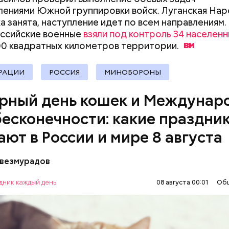
ениями Южной группировки войск. Луганская Нар
а занята, наступление идет по всем направлениям.
ссийские военные
взяли под контроль 34 населенн
00 квадратных километров
территории.
родный день холостяка все мужчины без пары вид
узьями, устраивают вечеринки, играют в видеоигр
РАЦИИ
РОССИЯ
МИНОБОРОНЫ
время, наслаждаясь свободой и независимостью, 
 ведь может быть и так, что через год они уже не 
рный день кошек и Междунар
ми.
бесконечности: какие праздни
ают в России и мире 8 августа
везмурадов
ом Всемирного дня кошек в 2002 году стал меж
al Welfare. В этот праздник котам демонстрирую
дник каждый день
08 августа 00:01
Об
почитание. Можно купить своему питомцу его лю
КИ
ЖИВОТНЫЕ
МАТЕМАТИКА
КОШКИ
 или новую игрушку. В некоторых странах в эту да
ся специальные парки для выгуливания котов, кош
ГИЯ
и другие заведения.