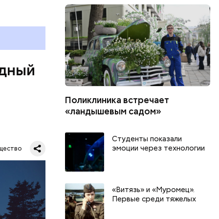
одный
Поликлиника встречает
«ландышевым садом»
Студенты показали
Все
эмоции через технологии
щество
род — в
«Витязь» и «Муромец».
Первые среди тяжелых