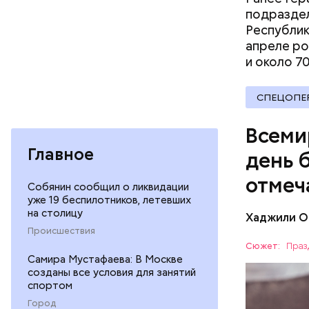
подраздел
Республик
апреле ро
и около 7
В Междуна
своими др
СПЕЦОПЕ
проводят 
возможно,
Всеми
холостяка
Главное
день 
отмеч
Собянин сообщил о ликвидации
уже 19 беспилотников, летевших
на столицу
Хаджили О
Инициатор
Происшествия
фонд Anim
Сюжет:
Праз
любовь и 
Самира Мустафаева: В Москве
ПРАЗДНИ
лакомство
созданы все условия для занятий
спортом
открывают
ПСИХОЛО
магазины 
Город