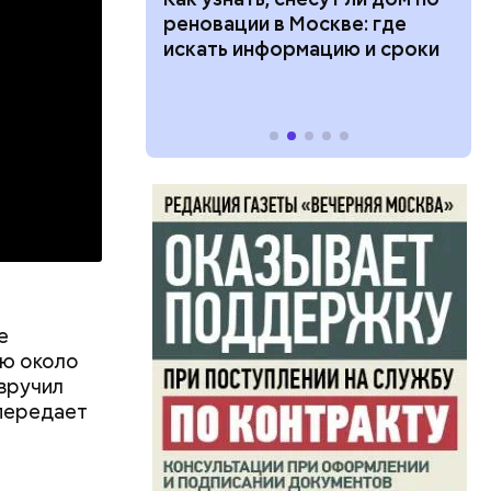
дарства при
реновации в Москве: где
ии: кто может
искать информацию и сроки
 какие нужны
е
ью около
 вручил
передает