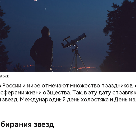
stock
 в России и мире отмечают множество праздников, 
 сферами жизни общества. Так, в эту дату справля
 звезд, Международный день холостяка и День ма
ния пальцами ног
День разглядывания
одный день
горизонта и День пьяного
обирания звезд
ка: какие
курсанта: какие праздники
тмечают в России
отмечают в России и мире 5