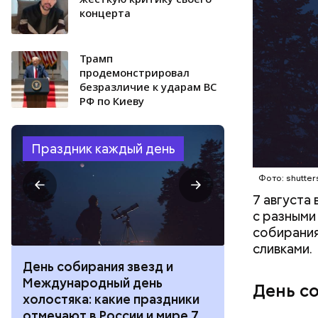
концерта
Трамп
продемонстрировал
безразличие к ударам ВС
РФ по Киеву
Праздник каждый день
Фото: shutter
7 августа
с разными
собирания
сливками.
День собирания звезд и
День шевеле
Международный день
и Междунар
День с
холостяка: какие праздники
подкаблучни
отмечают в России и мире 7
праздники о