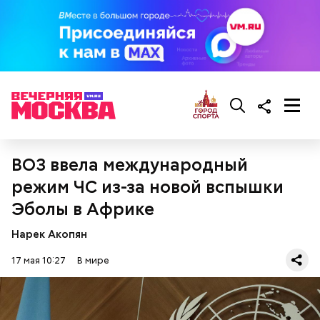
Фото: Shutterstock
ВОЗ ввела международный
Впадина Данакиль, Эфиопия
режим ЧС из-за новой вспышки
Эболы в Африке
Нарек Акопян
17 мая 10:27
В мире