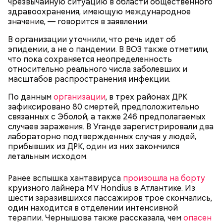
чрезвычайную ситуацию в области общественного
Внешне они напоминают большие грибы, а
здравоохранения, имеющую международное
драконовыми их называют из-за красного цвета
значение, — говорится в заявлении.
смолы, которую местные жители сравнивают с
кровью дракона. Они же используют ее в
В организации уточнили, что речь идет об
медицинских целях и красят ей ткань и волосы.
эпидемии, а не о пандемии. В ВОЗ также отметили,
что пока сохраняется неопределенность
относительно реального числа заболевших и
масштабов распространения инфекции.
По данным
организации
, в трех районах ДРК
зафиксировано 80 смертей, предположительно
связанных с Эболой, а также 246 предполагаемых
случаев заражения. В Уганде зарегистрировали два
лабораторно подтвержденных случая у людей,
прибывших из ДРК, один из них закончился
летальным исходом.
Ранее вспышка хантавируса
произошла на борту
Фото: Shutterstock
круизного лайнера MV Hondius в Атлантике. Из
шести заразившихся пассажиров трое скончались,
один находится в отделении интенсивной
терапии. Чернышова также рассказала, чем
опасен