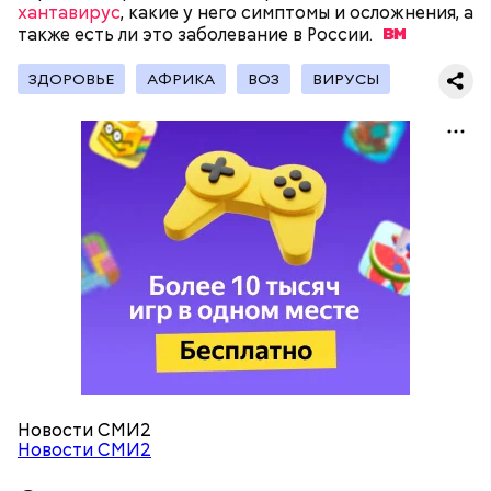
хантавирус
, какие у него симптомы и осложнения, а
также есть ли это заболевание в
России.
Остров Сокотра, Йемен
ЗДОРОВЬЕ
АФРИКА
ВОЗ
ВИРУСЫ
Температура воды здесь круглый год составляет
Новости СМИ2
36 градусов, поэтому купаться в этих источниках
Новости СМИ2
приятно и к тому же полезно. Однако стоит быть
осторожным: ходить здесь можно только без