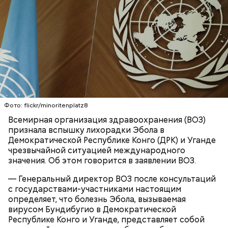
К тому же здесь водятся редкие виды животных и
других растений, которых в мире больше нигде не
встретить. На Сокотре также есть горы,
известняковое плато и прибрежные равнины,
Фото: flickr/minoritenplatz8
которые дополняют «внеземную» атмосферу.
Всемирная организация здравоохранения (ВОЗ)
признала вспышку лихорадки Эбола в
Демократической Республике Конго (ДРК) и Уганде
чрезвычайной ситуацией международного
значения. Об этом говорится в заявлении ВОЗ.
— Генеральный директор ВОЗ после консультаций
с государствами-участниками настоящим
определяет, что болезнь Эбола, вызываемая
вирусом Бундибугио в Демократической
Главная особенность острова Сокотра —
Республике Конго и Уганде, представляет собой
драконовые деревья, которые растут только здесь.