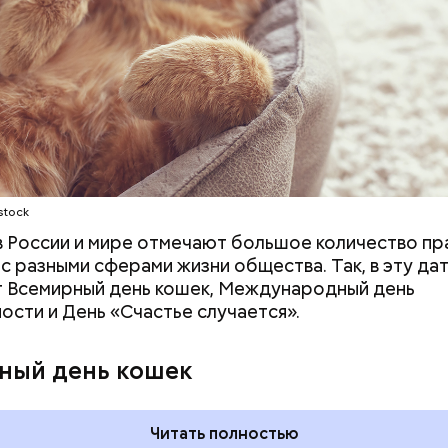
ародный день холостяка
stock
 в России и мире отмечают большое количество пр
 с разными сферами жизни общества. Так, в эту да
 Всемирный день кошек, Международный день
ости и День «Счастье случается».
ный день кошек
Читать полностью