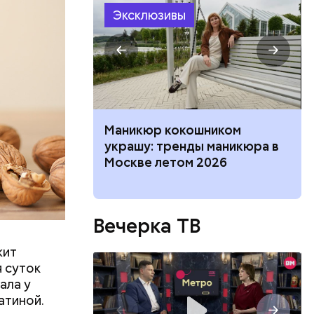
Эксклюзивы
ий
осемь
8». В этот
 и
ти.
нка, выпады:
Маникюр кокошником
ффективных
украшу: тренды маникюра в
 разминки
Москве летом 2026
Вечерка ТВ
жит
я суток
ала у
атиной.