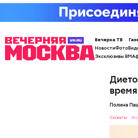
День «
Вечерка ТВ
Газ
Новости
Фото
Вид
Эксклюзивы ВМ
Аф
Дието
День мали
время
сочетания
только ма
Полина Па
ингредиен
самостоят
Сюжеты:
Экс