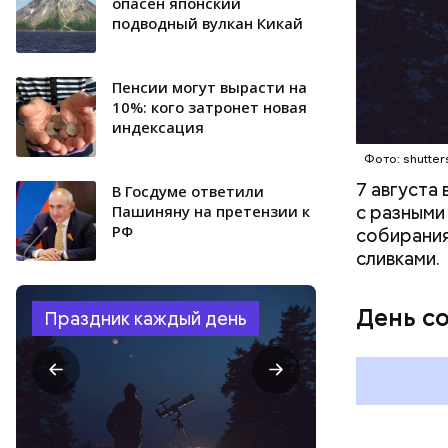
опасен японский
подводный вулкан Кикай
Пенсии могут вырасти на
10%: кого затронет новая
индексация
Фото: shutter
7 августа
В Госдуме ответили
с разными
Пашиняну на претензии к
РФ
собирания
сливками.
День с
Праздник каждый день