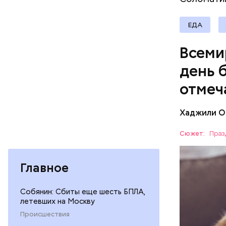
В Междуна
своими др
ЕДА
проводят 
возможно,
Всеми
холостяка
день 
отмеч
Хаджили О
Инициатор
фонд Anim
Сюжет:
Праз
любовь и 
ПРАЗДНИ
лакомство
открывают
ПСИХОЛО
Главное
магазины 
Собянин: Сбиты еще шесть БПЛА,
летевших на Москву
Происшествия