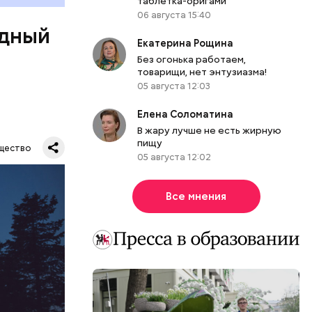
таблетка-оригами
06 августа 15:40
одный
Екатерина Рощина
Без огонька работаем,
товарищи, нет энтузиазма!
05 августа 12:03
Елена Соломатина
В жару лучше не есть жирную
Все
пищу
щество
05 августа 12:02
род — в
Все мнения