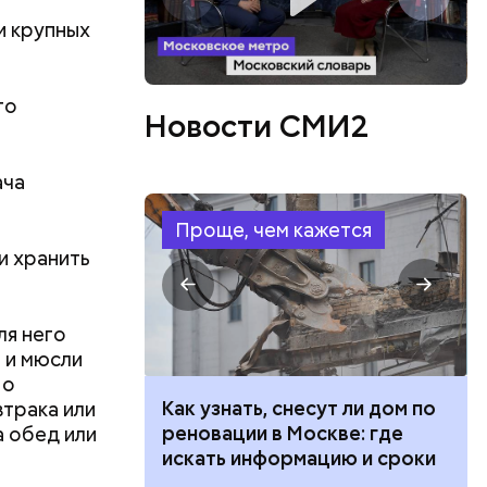
и крупных
го
Новости СМИ2
ача
Проще, чем кажется
 и хранить
ля него
о и мюсли
Но
 100 тысяч
Как узнать, снесут ли дом по
втрака или
дарства при
реновации в Москве: где
на обед или
ии: кто может
искать информацию и сроки
 какие нужны