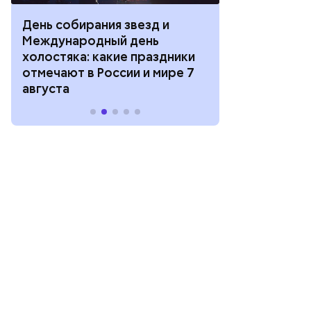
День собирания звезд и
День шевеле
Международный день
и Междунар
холостяка: какие праздники
подкаблучни
отмечают в России и мире 7
праздники о
августа
и мире 6 авг