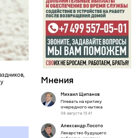
аздников,
Мнения
ту
Михаил Щипанов
Плевать на критику
очередного нытика
06 августа 15:41
Александр Лосото
Лекарство будущего: