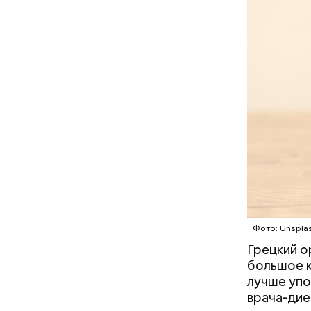
Междунар
философ Ж
похожа на
праздник 
философии
Фото: Unspla
Грецкий о
большое к
лучше упо
День м
врача-дие