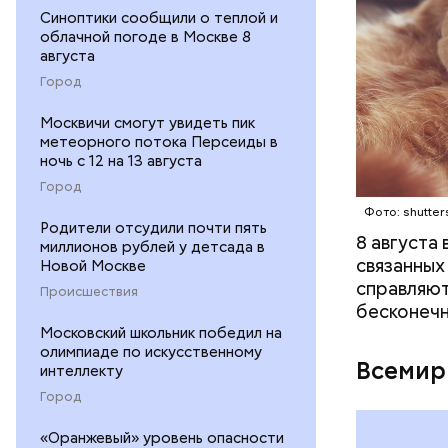
Синоптики сообщили о теплой и
облачной погоде в Москве 8
августа
Город
Москвичи смогут увидеть пик
Междун
метеорного потока Персеиды в
ночь с 12 на 13 августа
Город
Фото: shutter
Родители отсудили почти пять
8 августа
миллионов рублей у детсада в
связанных
Новой Москве
справляют
Происшествия
бесконечн
Московский школьник победил на
олимпиаде по искусственному
Всемир
интеллекту
Город
«Оранжевый» уровень опасности