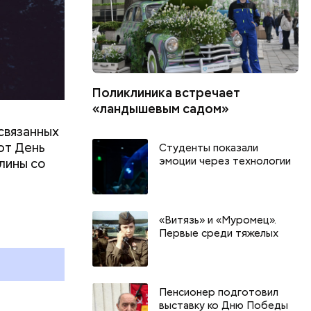
Поликлиника встречает
«ландышевым садом»
связанных
ют День
Студенты показали
эмоции через технологии
лины со
«Витязь» и «Муромец».
Первые среди тяжелых
Пенсионер подготовил
выставку ко Дню Победы