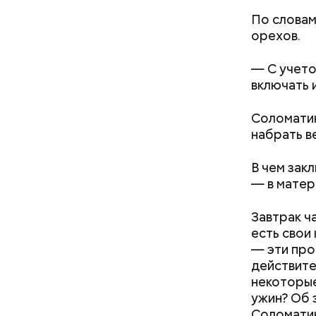
По словам
орехов.
— С учето
включать 
Соломатин
набрать в
Междун
В чем зак
— в матер
Завтрак ч
есть свои
— эти про
действите
некоторые
ужин? Об 
Соломати