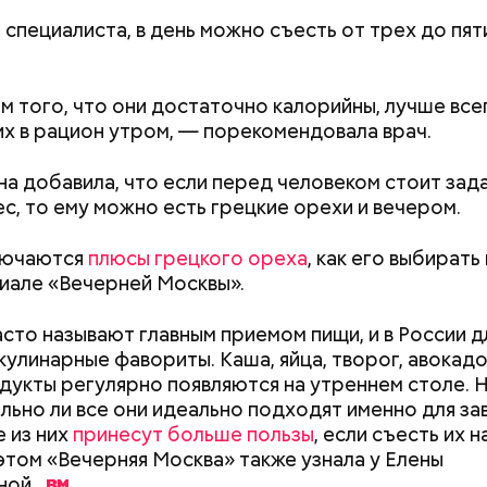
 специалиста, в день можно съесть от трех до пят
м того, что они достаточно калорийны, лучше все
их в рацион утром, — порекомендовала врач.
а добавила, что если перед человеком стоит зад
ес, то ему можно есть грецкие орехи и вечером.
ародный день бесконечности
лючаются
плюсы грецкого ореха
, как его выбирать
иале «Вечерней Москвы».
асто называют главным приемом пищи, и в России д
 кулинарные фавориты. Каша, яйца, творог, авокад
дукты регулярно появляются на утреннем столе. 
Как поменять батареи дома и
Как получить до
льно ли все они идеально подходят именно для за
не получить штраф
рублей от госу
 из них
принесут больше пользы
, если съесть их 
трудной ситуац
этом «Вечерняя Москва» также узнала у Елены
претендовать и
ной.