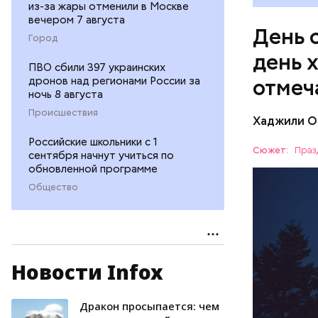
из-за жары отменили в Москве
вечером 7 августа
День 
Город
день 
ПВО сбили 397 украинских
дронов над регионами России за
отмеч
ночь 8 августа
Происшествия
Хаджили О
День соби
Российские школьники с 1
Персеиды,
Сюжет:
Праз
сентября начнут учиться по
любители 
обновленной программе
ЕДА
местность
Общество
невооруже
АСТРОНО
Новости Infox
Дракон просыпается: чем