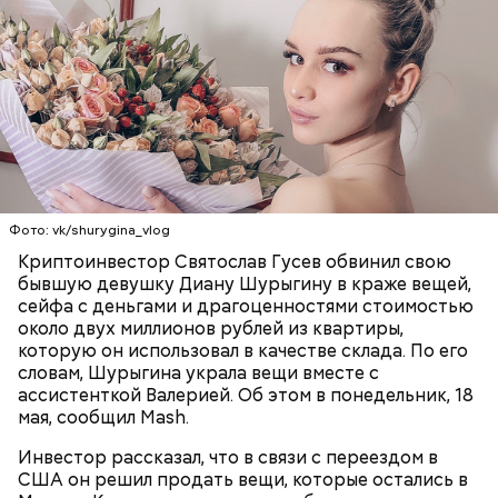
удалось. Когда же подозреваемого задержали, он
заявил, что ничего не подсыпал в морс и утверждал,
что яд могли добавить в бутылку
некие
недоброжелатели
.
Play
Video
Фото: vk/shurygina_vlog
Блогеру грозило до семи лет лишения свободы.
Криптоинвестор Святослав Гусев обвинил свою
бывшую девушку Диану Шурыгину в краже вещей,
сейфа с деньгами и драгоценностями стоимостью
около двух миллионов рублей из квартиры,
которую он использовал в качестве склада. По его
словам, Шурыгина украла вещи вместе с
Видео: пресс-служба ГСУ СК по Московской области
ассистенткой Валерией. Об этом в понедельник, 18
мая, сообщил Mash.
— Мы съездили за витаминами, вернулись обратно,
Инвестор рассказал, что в связи с переездом в
поднялись домой. У него ухудшилось самочувствие
США он решил продать вещи, которые остались в
через сутки... Его увезли в больницу,