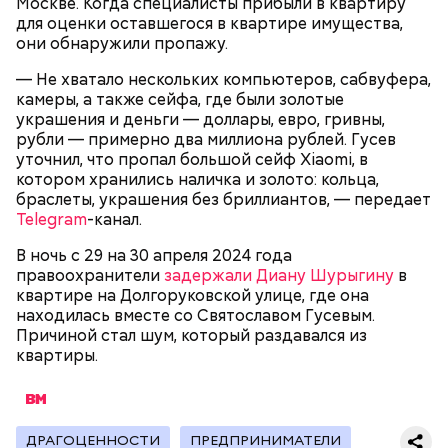
Москве. Когда специалисты прибыли в квартиру
реанимировали, и там он скончался, — рассказывал
для оценки оставшегося в квартире имущества,
Миссюра на допросе.
они обнаружили пропажу.
— Не хватало нескольких компьютеров, сабвуфера,
камеры, а также сейфа, где были золотые
Родственники обналичивали деньги и возвращали
украшения и деньги — доллары, евро, гривны,
их Гасанову. А чтобы пользоваться деньгами и не
рубли — примерно два миллиона рублей. Гусев
вызвать подозрений у налоговой, Гасанов либо
уточнил, что пропал большой сейф Xiaomi, в
распределял их между еще несколькими счетами,
котором хранились наличка и золото: кольца,
либо
покупал на них квартиры
.
браслеты, украшения без бриллиантов, — передает
Telegram
-канал.
В ночь с 29 на 30 апреля 2024 года
Следующим подопытным стал друг детства
правоохранители
задержали Диану Шурыгину
в
Миссюры Константин. 3 февраля того же года,
квартире на Долгоруковской улице, где она
когда молодые люди ехали вместе в машине,
находилась вместе со Святославом Гусевым.
— Гасанов, являясь индивидуальным
подозреваемый угостил приятеля морсом с
Причиной стал шум, который раздавался из
предпринимателем, осуществлял
этиленгликолем. Через два дня Константин умер в
квартиры.
предпринимательскую деятельность в области
больнице.
продажи и размещения рекламы в социальных
сетях. С целью сокрытия своих доходов часть
денежных средств от спонсоров розыгрышей,
покупателей различных мотивационных курсов и
ДРАГОЦЕННОСТИ
ПРЕДПРИНИМАТЕЛИ