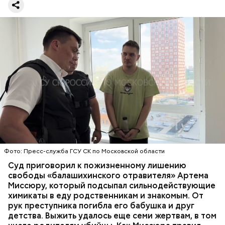
Все началось в июне, когда двое супругов
Видео: пресс-служба ГСУ СК по Московской области
обратились в местную больницу с жалобами на
плохое самочувствие. Врачи не смогли поставить
им точный диагноз, после чего анализы
потерпевших направили на экспертизу. В них
ОТРАВЛЕНИЯ
БАЛАШИХА
РОДИТЕЛИ
специалисты обнаружили сильнодействующий
СЛЕДСТВЕННЫЙ КОМИТЕТ
ЭКСПЕРТИЗЫ
химикат дихлорэтан, который не мог попасть в
организм супругов случайно. То же самое вещество
нашли в еде, изъятой из квартиры пострадавших.
Фото: Пресс-служба ГСУ СК по Московской области
Суд приговорил к пожизненному лишению
свободы «балашихинского отравителя» Артема
Миссюру, который подсыпал сильнодействующие
химикаты в еду родственникам и знакомым. От
рук преступника погибла его бабушка и друг
детства. Выжить удалось еще семи жертвам, в том