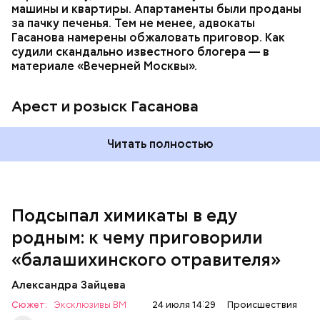
уже травил других людей.
машины и квартиры. Апартаменты были проданы
за пачку печенья. Тем не менее, адвокаты
Гасанова намерены обжаловать приговор. Как
судили скандально известного блогера — в
материале «Вечерней Москвы».
Арест и розыск Гасанова
Началось расследование. В квартире потерпевших
Читать полностью
установили скрытую камеру видеонаблюдения. На
записи попал 25-летний сын потерпевших Артем
Миссюра, который тайно приходил в квартиру
матери и отчима и подсыпал им в еду химикаты.
Подсыпал химикаты в еду
Также отравленную пищу ела его младшая сестра.
родным: к чему приговорили
«балашихинского отравителя»
Play
Александра Зайцева
Video
Сюжет:
Эксклюзивы ВМ
24 июля 14:29
Происшествия