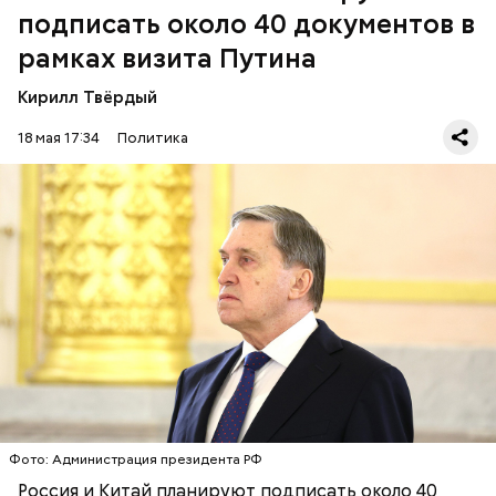
подписать около 40 документов в
рамках визита Путина
Кирилл Твёрдый
18 мая 17:34
Политика
— Их на данный момент около 40, причем
согласовано так, что 21 документ будет подписан в
присутствии лидеров, а об остальных будет
просто объявлено на церемонии, — сказал Ушаков.
ЮРИЙ УШАКОВ
РОССИЯ
КИТАЙ
ВЛАДИМИР ПУТИН
ПЕРЕГОВОРЫ
Фото: Администрация президента РФ
Россия и Китай планируют подписать около 40