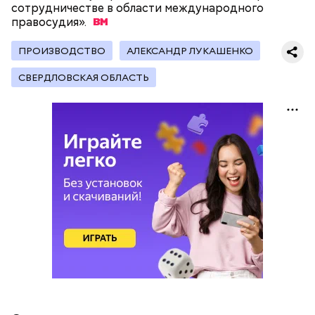
сотрудничестве в области международного
правосудия».
ПРОИЗВОДСТВО
АЛЕКСАНДР ЛУКАШЕНКО
СВЕРДЛОВСКАЯ ОБЛАСТЬ
Глава Министерства иностранных дел Литвы
Кестутис Будри ранее выразил мнение, что
Североатлантическому альянсу следует
напасть на
Калининградскую область
, чтобы
продемонстрировать России мощь военного
блока.
МИД Латвии заявил, что выход из рамок документа