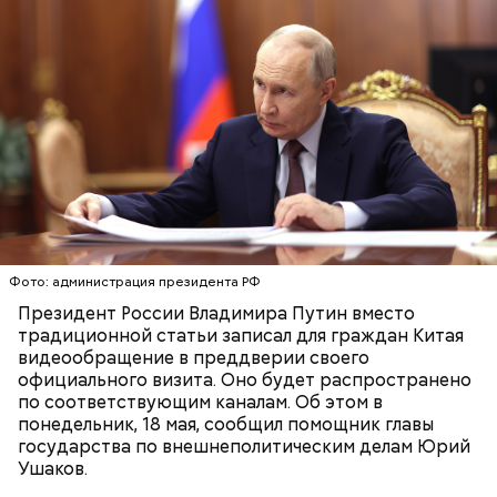
Владимир Путин будет находиться с официальным
визитом в Китае 19–20 мая по приглашению
председателя Китайской Народной Республики Си
Цзиньпина. Стороны обсудят двусторонние
отношения между странами, а также обменяются
ЮРИЙ УШАКОВ
КИТАЙ
мнениями по основным международным и
ВЛАДИМИР ПУТИН
региональным проблемам. Владимир Путин
приедет в Китай вслед за президентом США
Фото: администрация президента РФ
Дональдом Трампом.
Президент России Владимира Путин вместо
традиционной статьи записал для граждан Китая
видеообращение в преддверии своего
официального визита. Оно будет распространено
по соответствующим каналам. Об этом в
понедельник, 18 мая, сообщил помощник главы
государства по внешнеполитическим делам Юрий
Ушаков.