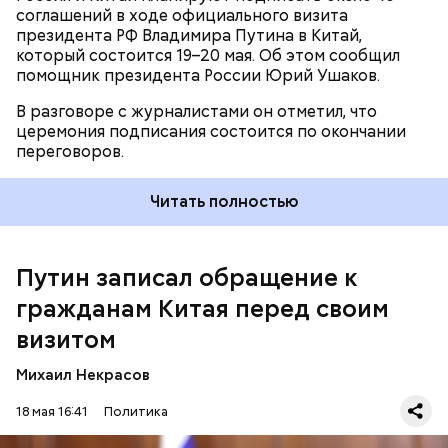
соглашений в ходе официального визита
президента РФ Владимира Путина в Китай,
который состоится 19–20 мая. Об этом сообщил
помощник президента России Юрий Ушаков.
В разговоре с журналистами он отметил, что
церемония подписания состоится по окончании
переговоров.
Читать полностью
Путин записал обращение к
Владимира Путина во время визита в Китай,
гражданам Китая перед своим
стартующего вечером 19 мая, будет сопровождать
визитом
делегация, в которую войдут пять заместителей
председателя правительства,
восемь министров
,
Михаил Некрасов
представители администрации президента и
ключевые фигуры российского бизнеса.
18 мая 16:41
Политика