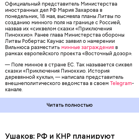
Цзиньпина. Стороны обсудят двусторонние
Официальный представитель Министерства
отношения между странами, а также обменяются
иностранных дел РФ Мария Захарова в
мнениями по основным международным и
понедельник, 18 мая, высмеяла планы Литвы по
региональным проблемам. Владимир Путин
созданию минного поля на границе с Россией,
приедет в Китай вслед за президентом США
назвав их «сиквелом сказки «Приключения
Дональдом Трампом.
Пиноккио». Ранее глава Министерства обороны
Литвы Робертас Каунас заявил о намерении
Вильнюса разместить
минные заграждения
в
рамках европейского проекта «Восточный дозор».
— Поле минное в стране ЕС. Так называется сиквел
сказки «Приключения Пиноккио. История
деревянной куклы», — написала представитель
внешнеполитического ведомства в своем
Telegram
-
Также он добавил, что Путин и председатель КНР
канале.
Си Цзиньпин примут Декларацию о
формировании многополярного мира и новых
Читать полностью
типов международных отношений, передает
ТАСС
.
Ушаков: РФ и КНР планируют