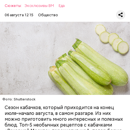
Сюжеты:
Эксклюзивы ВМ
Еда
06 августа 12:15
Общество
Ингредиенты:
ЕДА
ОВОЩИ
РЕЦЕПТЫ
Фото: Shutterstock
Фото: Shutterstock
Сезон кабачков, который приходится на конец
июля–начало августа, в самом разгаре. Из них
можно приготовить много интересных и полезных
блюд. Топ-5 необычных рецептов с кабачками
Вред дыни