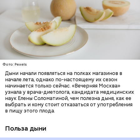
Дыня содержит много структурированной
бета-каротин (провитамин А) — отвечает за
жидкости, поэтому организму не нужно тратить
поддержание иммунитета, зрения и
много энергии, чтобы ее усвоить, рассказала
необходим для обновления кожи. Дыня
доктор. Кроме того, этот плод богат витаминами и
«делает пилинг изнутри», обновляет
минералами. Так, в дыне содержатся:
слизистые оболочки органов. А еще именно
ЗДОРОВЬЕ
ПРАВИЛЬНОЕ ПИТАНИЕ
бета-каротин обеспечивает дыне желтый
ОВОЩИ
ЛЕТО
ФРУКТЫ
цвет;
лютеин и зеаксантин — эти каротиноиды
отлично поддерживают наше зрение;
калий — оказывает мочегонное действие,
Фото: Pexels
поддерживает сердечно-сосудистую
систему и предотвращает скачки давления;
Дыни начали появляться на полках магазинов в
магний — помогает калию и не дает сосудам
начале лета, однако по-настоящему их сезон
спазмироваться.
начинается только сейчас. «Вечерняя Москва»
узнала у врача-диетолога, кандидата медицинских
наук Елены Соломатиной, чем полезна дыня, как ее
выбрать и кому стоит отказаться от употребления
в пищу этого плода.
Польза дыни