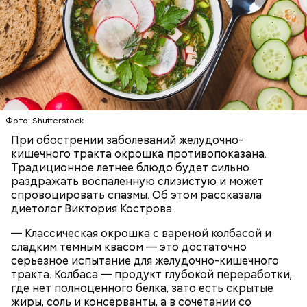
тщательно ее мыть, чтобы не отравиться, добавила
собеседница «ВМ».
— Кабачки нужно натереть длинными слайсами
(это можно сделать на специальной терке),
День малины со сливками отмечается в США в
похожими на спагетти, и уложить в противень.
Фото: Shutterstock
честь вкусового сочетания этой ягоды со сливками.
Дальше нужно добавить немного растительного
В этот праздник люди едят не только малину со
При обострении заболеваний желудочно-
масла, соль, а сверху бросить хаотично
сливками, но и другие десерты на основе этих
кишечного тракта окрошка противопоказана.
порезанную брынзу. Затем добавляются помидоры
двух ингредиентов. Их можно купить в магазине
Традиционное летнее блюдо будет сильно
черри или грунтовые, — рассказал шеф-повар.
или сделать самостоятельно вместе со своими
раздражать воспаленную слизистую и может
родными и близкими.
спровоцировать спазмы. Об этом рассказала
диетолог Виктория Кострова.
— Там может содержаться огромное количество
нитратов, которое вызовет головокружение,
— Классическая окрошка с вареной колбасой и
гипоксию и ухудшение физического состояния, —
сладким темным квасом — это достаточно
предостерегла Соломатина.
серьезное испытание для желудочно-кишечного
тракта. Колбаса — продукт глубокой переработки,
где нет полноценного белка, зато есть скрытые
жиры, соль и консерванты, а в сочетании со