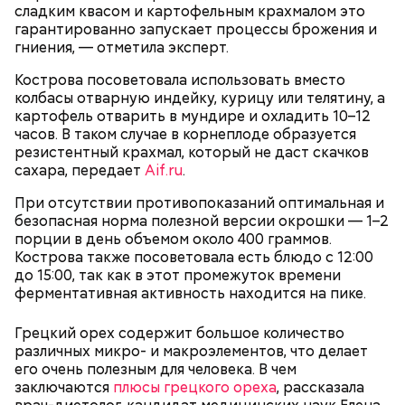
сладким квасом и картофельным крахмалом это
кабачок;
гарантированно запускает процессы брожения и
брынза;
гниения, — отметила эксперт.
растительное масло;
помидоры черри либо грунтовые.
Кострова посоветовала использовать вместо
колбасы отварную индейку, курицу или телятину, а
День малины со сливками
картофель отварить в мундире и охладить 10–12
часов. В таком случае в корнеплоде образуется
резистентный крахмал, который не даст скачков
сахара, передает
Aif.ru
.
беременным, кормящим женщинам;
При отсутствии противопоказаний оптимальная и
людям с ослабленной иммунной системой;
безопасная норма полезной версии окрошки — 1–2
пожилым;
порции в день объемом около 400 граммов.
детям.
Кострова также посоветовала есть блюдо с 12:00
до 15:00, так как в этот промежуток времени
ферментативная активность находится на пике.
Грецкий орех содержит большое количество
различных микро- и макроэлементов, что делает
его очень полезным для человека. В чем
заключаются
В Международный день холостяка все мужчины
плюсы грецкого ореха
, рассказала
Ингредиенты: