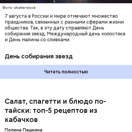
Фото: shutterstock
7 августа в России и мире отмечают множество
праздников, связанных с разными сферами жизни
общества. Так, в эту дату справляют День
собирания звезд, Международный день холостяка
и День малины со сливками.
кабачок;
петрушка;
День собирания звезд
чеснок;
оливковое масло;
соль.
Читать полностью
Однако диетолог предупредила: не для всех дыня
Салат, спагетти и блюдо по-
может быть полезна. В первую очередь ее стоит
тайски: топ-5 рецептов из
есть с осторожностью людям:
кабачков
Полина Пашкина