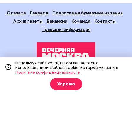
О газете
Реклама
Подписка на бумажные издания
Архив газеты
Вакансии
Команда
Контакты
Правовая информация
Используя сайт vm.ru, Вы соглашаетесь с
использованием файлов cookie, которые указаны в
Политике конфиденциальности
Издание создано при финансовой поддержке Департамента
средств массовой информации и рекламы города Москвы.
Хорошо
На сайте применяются рекомендательные технологии
(информационные технологии предоставления информации
на основе сбора, систематизации и анализа сведений,
относящихся к предпочтениям пользователей сети
«Интернет», находящихся на территории Российской
Федерации).
Сетевое издание "Вечерняя Москва" (18+) зарегистрировано
в Федеральной службе по надзору в сфере связи,
информационных технологий и массовых коммуникаций