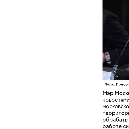
Помимо эт
Фото: Пресс-
учеников 
Мэр Москв
расположи
новостями
московско
территори
обрабатыв
работе си