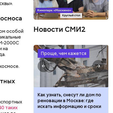
сквы».
космоса
Новости СМИ2
том особой
никальные
ММ-2000С
и на
Проще, чем кажется
да.
космосе.
ртных
 100 тысяч
Как узнать, снесут ли дом по
дарства при
реновации в Москве: где
нспортных
проект в
ии: кто может
искать информацию и сроки
40 таких
 какие нужны