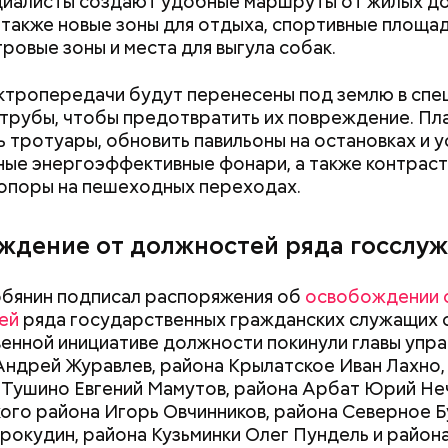
ециалисты создают удобные маршруты от жилых д
документы
а также новые зоны для отдыха, спортивные площад
гровые зоны и места для выгула собак.
ктропередачи будут перенесены под землю в спе
трубы, чтобы предотвратить их повреждение. Пл
 тротуары, обновить павильоны на остановках и у
ые энергоэффективные фонари, а также контрас
опоры на пешеходных переходах.
ждение от должностей ряда госслу
бянин подписал распоряжения об
освобождении 
ей
ряда государственных гражданских служащих 
енной инициативе должности покинули главы упра
ндрей Журавлев, района Крылатское Иван Лахно,
Тушино Евгений Мамутов, района Арбат Юрий Не
ого района Игорь Овчинников, района Северное 
года в Москве построили 1250 объектов инфрастр
рокудин, района Кузьминки Олег Пундель и район