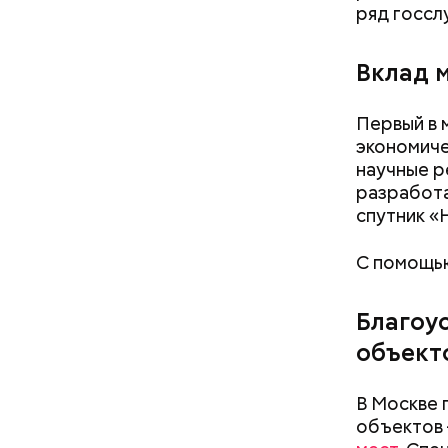
ряд госсл
Вклад 
Первый в
экономиче
научные 
разработа
спутник «
С помощью
Благоу
объект
6 августа
градостро
В Москве 
победител
объектов 
области с