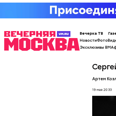
Вечерка ТВ
Газ
Новости
Фото
Вид
Эксклюзивы ВМ
Аф
Серге
Артем Коз
19 мая 20:33