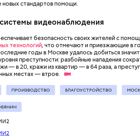
 новых стандартов помощи.
 системы видеонаблюдения
о, сейчас специалисты проводят комплексную
кцию Центрального Московского ипподрома на Б
еспечивает безопасность своих жителей с помо
ных технологий
, что отмечают и приезжающие в г
 последние годы в Москве удалось добиться значи
уровня преступности: разбойные нападения сократ
жи — в 20, кражи из квартир — в 64 раза, а престу
нных местах — втрое.
ПРОИЗВОДСТВО
БЛАГОУСТРОЙСТВО
МОСК
ОБЯНИН
МИ2
МИ2