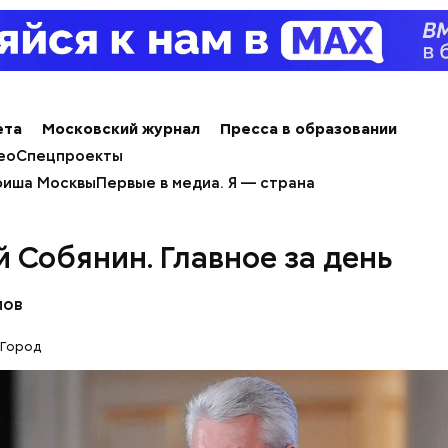
ета
Московский журнал
Пресса в образовании
ео
Спецпроекты
иша Москвы
Первые в медиа. Я — страна
й Собянин. Главное за день
лов
Город