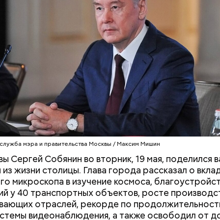
Вода за 10 тысяч: поможет ли
Не трясти и не р
японский напиток сбросить
убрать с участк
лишний вес
чем засеять поч
ого, строительство образовательного комплекса 
служба мэра и правительства Москвы / Максим Мишин
стартовало в Молжаниновском районе.
Новая шко
ы Сергей Собянин во вторник, 19 мая, поделился 
тся на 2-й улице Новоселки в составе жилого ком
 из жизни столицы. Глава города рассказал о вкла
го микроскопа в изучение космоса, благоустройс
й у 40 транспортных объектов, росте производс
ающих отраслей, рекорде по продолжительности
стемы видеонаблюдения, а также освободил от 