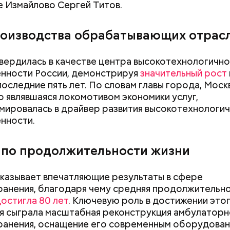
я школ и детских садов, 187 зданий здравоохранен
 Измайлово Сергей Титов.
х пространств и 90 объектов культуры, — написа
роизводства обрабатывающих отрас
вердилась в качестве центра высокотехнологичн
нности России, демонстрируя
значительный рост
последние пять лет. По словам главы города, Моск
о являвшаяся локомотивом экономики услуг,
ировалась в драйвер развития высокотехнологи
нности.
 по продолжительности жизни
казывает впечатляющие результаты в сфере
анения, благодаря чему средняя продолжительно
остигла 80 лет
. Ключевую роль в достижении это
я сыграла масштабная реконструкция амбулаторн
анения, оснащение его современным оборудован