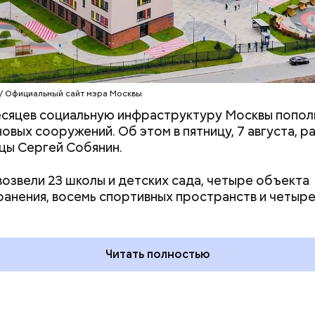
 / Официальный сайт мэра Москвы
есяцев социальную инфраструктуру Москвы попол
новых сооружений. Об этом в пятницу, 7 августа, р
цы Сергей Собянин.
возвели 23 школы и детских сада, четыре объекта
дывания
День качания на качелях и
анения, восемь спортивных пространств и четыре
День пьяного
День шампанского: какие
кие праздники
праздники отмечают в Росси
оссии и мире 5
и мире 4 августа
Читать полностью