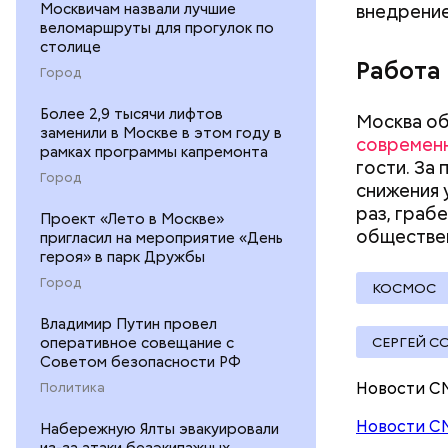
Москвичам назвали лучшие
внедрение
веломаршруты для прогулок по
столице
Работа
Кроме тог
Город
реконстру
Более 2,9 тысячи лифтов
улице.
Москва об
заменили в Москве в этом году в
современ
рамках программы капремонта
гости. За
Город
снижения 
раз, грабе
Проект «Лето в Москве»
обществе
пригласил на мероприятие «День
героя» в парк Дружбы
Город
КОСМОС
Владимир Путин провел
оперативное совещание с
СЕРГЕЙ С
Советом безопасности РФ
Новости С
Политика
Новости С
Набережную Ялты эвакуировали
из-за атаки безэкипажных