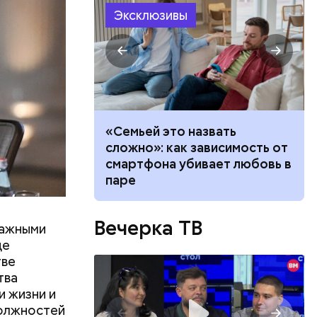
Эксклюзивы
убить: как
«Семьей это назвать
а борщевик и
сложно»: как зависимость от
ву
смартфона убивает любовь в
паре
на 1050
ла
Вечерка ТВ
важными
плекса.
де
тве
тва
 жизни и
должностей