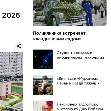
в 2026
Поликлиника встречает
«ландышевым садом»
дской
орпус НИИ
орода.
Студенты показали
эмоции через технологии
«Витязь» и «Муромец».
Первые среди тяжелых
Пенсионер подготовил
выставку ко Дню Победы