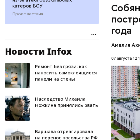
Собян
катеров ВСУ
Происшествия
постр
года
Амелия Ах
Новости Infox
— В числе
онкологич
07 августа 12:
скорой по
Ремонт без грязи: как
СТРОИТЕ
наносить самоклеящиеся
панели на стены
Наследство Михаила
Ножкина принялись рвать
Варшава отреагировала
на перенос посольства РФ