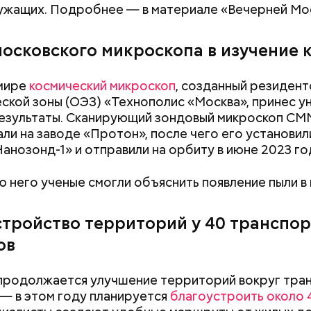
ужащих. Подробнее — в материале «Вечерней Мо
московского микроскопа в изучение 
 мире
космический микроскоп
, созданный резиден
ской зоны (ОЭЗ) «Технополис «Москва», принес у
результаты. Сканирующий зондовый микроскоп С
ли на заводе «Протон», после чего его установил
Нанозонд-1» и отправили на орбиту в июне 2023 го
 него ученые смогли объяснить появление пыли в 
стройство территорий у 40 транспо
ов
 мэр Москвы также открыл Ситуационный центр
Как поменять батареи дома и
Как получить до
ительного комплекса столицы
и вручил награды
не получить штраф
рублей от госу
продолжается улучшение территорий вокруг тра
ям ежегодного конкурса «Лучший реализованный 
трудной ситуац
— в этом году планируется
благоустроить около 
троительства».
претендовать и