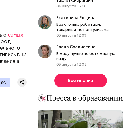
таблетка-оригами
06 августа 15:40
Екатерина Рощина
Без огонька работаем,
еговой
товарищи, нет энтузиазма!
щью
самых
05 августа 12:03
ород
Елена Соломатина
тельного
В жару лучше не есть жирную
ились в 12
пищу
пления в
05 августа 12:02
Все мнения
ВА