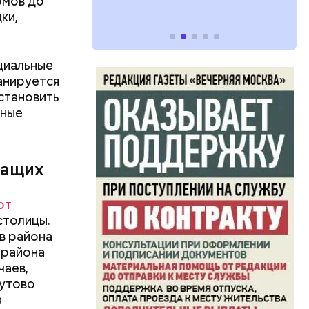
омов до
ки,
циальные
анируется
становить
тные
жащих
от
столицы.
в района
 района
чаев,
Бутово
уктуры:
а