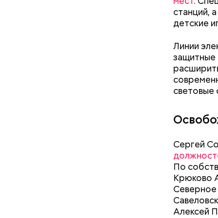
мест
. Сп
станций, 
детские и
Линии эле
защитные 
расширить
современн
световые 
Освобо
Сергей Со
должност
По собств
Крюково А
Северное 
Савеловск
— С 2011 
Алексей П