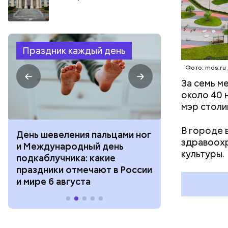
Праздник каждый день
Фото: mos.ru
За семь м
около 40 
мэр столи
В городе 
День шевеления пальцами ног
День разгля
здравоохр
и Международный день
горизонта и 
культуры.
подкаблучника: какие
курсанта: ка
праздники отмечают в России
отмечают в Р
и мире 6 августа
августа