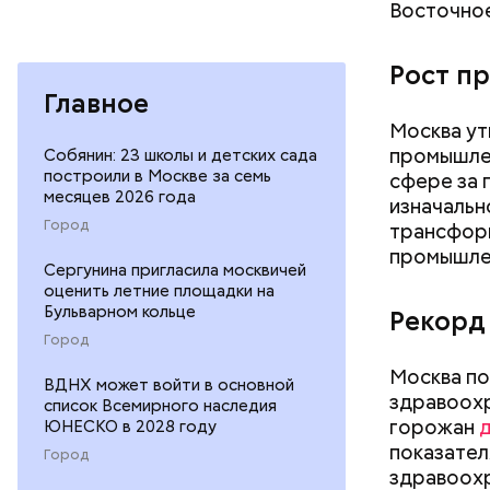
734 здани
Восточное
спортивны
в
МАКС
.
Рост п
Главное
Москва ут
промышле
Собянин: 23 школы и детских сада
построили в Москве за семь
сфере за 
месяцев 2026 года
изначальн
Город
трансформ
промышле
Сергунина пригласила москвичей
оценить летние площадки на
Бульварном кольце
Рекорд
Город
Москва по
ВДНХ может войти в основной
здравоохр
список Всемирного наследия
горожан
д
ЮНЕСКО в 2028 году
показател
Город
здравоохр