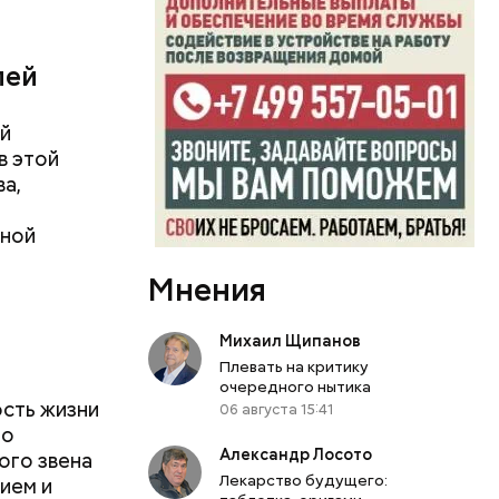
ия, 240
л Собянин
лей
ой
в этой
ва,
чной
Мнения
Михаил Щипанов
Плевать на критику
очередного нытика
сть жизни
06 августа 15:41
го
Александр Лосото
ого звена
Лекарство будущего:
ием и