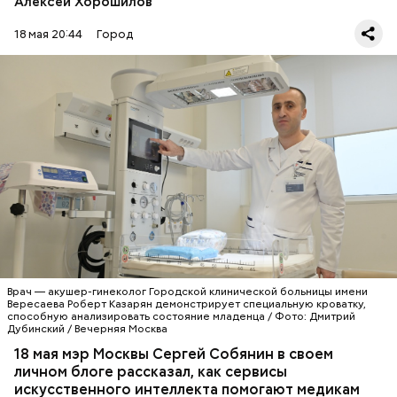
Алексей Хорошилов
миллиона.
18 мая 20:44
Город
— За шесть лет тестирование прошли 200 ИИ-
сервисов — 67 из них вошли в повсеместную
практику работы наших медицинских учреждений,
— сообщил Сергей Собянин.
МЕДИЦИНА
ИСКУССТВЕННЫЙ ИНТЕЛЛЕКТ
МОСКВА
СЕРГЕЙ СОБЯНИН
Врач — акушер-гинеколог Городской клинической больницы имени
Вересаева Роберт Казарян демонстрирует специальную кроватку,
способную анализировать состояние младенца / Фото: Дмитрий
Дубинский / Вечерняя Москва
18 мая мэр Москвы Сергей Собянин в своем
личном блоге рассказал, как сервисы
искусственного интеллекта помогают медикам