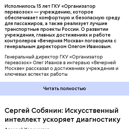
диагностики онкологических и легочных
Исполнилось 15 лет ГКУ «Организатор
заболеваний.
перевозок» — учреждению, которое
— Москва создала не просто еще один удобный
обеспечивает комфортную и безопасную среду
цифровой сервис, а ключевой элемент повышения
для пассажиров, а также реализует лучшие
эффективности системы лучевой диагностики — с
транспортные проекты России. О развитии
колоссальным позитивным эффектом по времени,
учреждения, главных достижениях и работе
качеству и затратам, — подчеркнул Сергей
контролеров «Вечерняя Москва» поговорила с
Собянин.
генеральным директором Олегом Ивановым.
Генеральный директор ГКУ «Организатор
перевозок» Олег Иванов в интервью «Вечерней
Москве» рассказал о достижениях учреждения и
ключевых аспектах работы.
Москва — крупнейший в стране центр разработок
и экспертизы медицинских технологий
Читать полностью
искусственного интеллекта. С 2025 года новые
сервисы применяют для диагностики
множественных переломов голеностопного
Сергей Собянин: Искусственный
сустава, лучезапястного и плечевых суставов,
выявления артроза. Если в 2024 году ИИ-сервисы
интеллект ускоряет диагностику
проанализировали четыре миллиона снимков, то в
2026 году только за первые три месяца — уже два