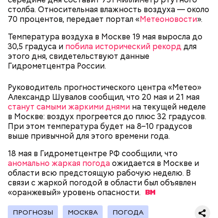
Правил пользования наземным транспортом.
столба. Относительная влажность воздуха — около
Именно так фиксируется оплата и поездка
70 процентов, передает портал «
Метеоновости
».
становится зас трахов анной. Оплатить можно
«Тройкой», банковской картой, QR-кодом через
Температура воздуха в Москве 19 мая выросла до
приложение «Метро Москвы». Обязательно
30,5 градуса и
побила исторический рекорд
для
дождитесь зеленой галочки.
этого дня, свидетельствуют данные
— То, что вы видите, — не пререндеренный ролик.
Гидрометцентра России.
Это не просто «картинка на стене». Это
интерактивная среда. Она живая. Система зависит
Руководитель прогностического центра «Метео»
от положения камеры. Поворачиваете объектив —
Александр Шувалов сообщил, что 20 мая и 21 мая
фон поворачивается вместе с вами. Наклоняете —
станут самыми жаркими днями
на текущей неделе
меняется перспектива. Это и есть виртуальный
в Москве: воздух прогреется до плюс 32 градусов.
продакшен, — говорит он.
При этом температура будет на 8–10 градусов
выше привычной для этого времени года.
18 мая в Гидрометцентре РФ сообщили, что
— Одно из самых заметных направлений вашей
аномально жаркая погода
ожидается в Москве и
деятельности — проверка оплаты проезда
области всю предстоящую рабочую неделю. В
контролерами. Как правильно оплачивать поездку
связи с жаркой погодой в области был объявлен
в транспорте?
«оранжевый» уровень
опасности.
ПРОГНОЗЫ
МОСКВА
ПОГОДА