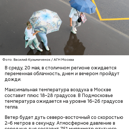
Напоминаю, что льготным категориям пассажиров
тоже нужно прикладывать свою карту к
валидатору и иметь при себе подтверждающий
льготы документ. «Тройку» нужно прикладывать,
Фото: Василий Кузьмиченок / АГН Москва
даже если вы приобрели абонемент «Единый» на
В среду, 20 мая, в столичном регионе ожидается
30, 90 или 365 дней.
переменная облачность, днем и вечером пройдут
дожди.
Технология, которую массово прославил сериал
«Мандалорец» (игровой движок Unreal Engine и
Максимальная температура воздуха в Москве
Куратор медиаклассов: Кинопарк
LED-экран), в России перестала быть экзотикой. Но
составит плюс 18–28 градусов. В Подмосковье
«Москино» вдохновляет
здесь, в «Москино», она получила промышленный
температура ожидается на уровне 16–26 градусов
школьников на творчество
масштаб.
тепла.
Ветер будет дуть северо-восточный со скоростью
— Каждую поездку нужно оплачивать сразу при
2–6 метров в секунду. Атмосферное давление в
входе в транспорт. Это установлено пунктом 5.1
середине дня составит 751 миллиметр ртутного