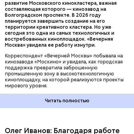
развитие Московского кинокластера, важная
составляющая которого — кинозавод на
Волгоградском проспекте. В 2026 году
Важное направление нашей работы — контроль
планируется завершить создание на его
оплаты проезда. За последние два года число
территории креативного кластера. Но уже
безбилетников снизилось на 30 процентов
сегодня это одна из самых технологичных и
Краснобогатырскую улицу в районах
благодаря еженедельным усиленным проверкам.
востребованных киноплощадок. «Вечерняя
Преображенское и Богородское реконструируют.
Ежедневно более 600 контролеров работают в
Москва» увидела ее работу изнутри.
Мэр Москвы сообщил, что дорога станет
наземном транспорте и метро.
четырехполосной. Обновят участки трамвайных
Корреспондент «Вечерней Москвы» побывала на
путей, установят остановочные площадки с
кинозаводе «Москино» и увидела, как городская
навесами. Завершить реконструкцию планируют в
поддержка превратила заброшенную
2027 году.
промышленную зону в высокотехнологичную
киноплощадку, на которой реализуются проекты
мирового уровня.
Читать полностью
— 17 мая 2011 года мэр Москвы Сергей Собянин
подписал распоряжение Правительства Москвы,
создавшее ГКУ «Организатор перевозок» на базе
существовавшего ГБУ «Московские авиационные
Олег Иванов: Благодаря работе