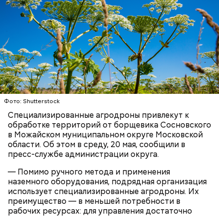
День попутного ветра, как правило, отмечают в
прибрежных городах. Там 10 августа
устраиваются соревнования по парусным видам
спорта. Также в этот праздник проходят
тематические концерты, посвященные
профессиям, связанным с морем.
Фото: Shutterstock
Специализированные агродроны привлекут к
обработке территорий от борщевика Сосновского
в Можайском муниципальном округе Московской
области. Об этом в среду, 20 мая, сообщили в
пресс-службе администрации округа.
— Помимо ручного метода и применения
наземного оборудования, подрядная организация
использует специализированные агродроны. Их
преимущество — в меньшей потребности в
рабочих ресурсах: для управления достаточно