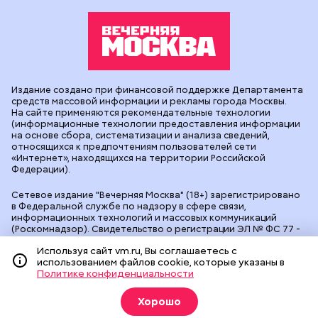
Издание создано при финансовой поддержке Департамента
средств массовой информации и рекламы города Москвы.
На сайте применяются рекомендательные технологии
(информационные технологии предоставления информации
на основе сбора, систематизации и анализа сведений,
относящихся к предпочтениям пользователей сети
«Интернет», находящихся на территории Российской
Федерации).
Сетевое издание "Вечерняя Москва" (18+) зарегистрировано
в Федеральной службе по надзору в сфере связи,
информационных технологий и массовых коммуникаций
(Роскомнадзор). Свидетельство о регистрации ЭЛ № ФС 77 -
90524 от 09.12.2025. Учредитель: АО "Редакция газеты
Используя сайт vm.ru, Вы соглашаетесь с
"Вечерняя Москва". Главный редактор
vm.ru
: Александр
использованием файлов cookie, которые указаны в
Геннадьевич Глуходедов. Адрес редакции: 127015, г.Москва,
Политике конфиденциальности
Бумажный пр-д, д. 14, стр. 2. Телефон:
+7(499)557-04-24
. Адрес
эл.почты:
edit@vm.ru
. Почта для связи с редакцией сайта:
news@vm.ru
.
Хорошо