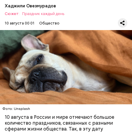
Хаджили Овезмурадов
Сюжет:
Праздник каждый день
10 августа 00:01
Общество
День лени отмечается в США с целью напомнить о
важности отдыха и заботы о себе. 10 августа
следует провести пассивно. Например, полежать
подольше на диване, кровати или гамаке.
Посмотреть фильм, послушать музыку или просто
ПРАЗДНИКИ
МОРЕ
ЖИВОТНЫЕ
неторопливо о чем-то поразмышлять. Можно
СОБАКИ
ЛЕНЬ
принять ванну, сходить на массаж,
помедитировать или заняться йогой.
Фото: Unsplash
10 августа в России и мире отмечают большое
количество праздников, связанных с разными
сферами жизни общества. Так, в эту дату