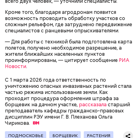
всего двух человек, — уточнили специалисты.
Кроме того, благодаря агродронам появится
День попутного ветра
возможность проводить обработку участков со
сложным рельефом, где затруднено передвижение
специалистов с ранцевыми опрыскивателями.
— Для работы с техникой была подготовлена карта
полетов, получено необходимое разрешение, а
жители ближайших населенных пунктов
проинформированы, — цитирует сообщение
РИА
Новости
.
С 1 марта 2026 года ответственность по
уничтожению опасных инвазивных растений стала
частью режима использования земли. Как
проходит процедура оформления штрафа за
борщевик на дачном участке,
рассказала
старший
Цель Дня «Побалуйте свою собаку» — выразить
преподаватель кафедры гражданско-правовых
своему питомцу любовь и внимание. В этот
дисциплин РЭУ имени Г. В. Плеханова Ольга
праздник можно купить своей собаке какой-
Чирикова.
нибудь деликатес, побольше поиграть с ней,
устроить длительную прогулку на природе или
ПОДМОСКОВЬЕ
БОРЩЕВИК
РАСТЕНИЯ
просто почаще обнимать и гладить своего