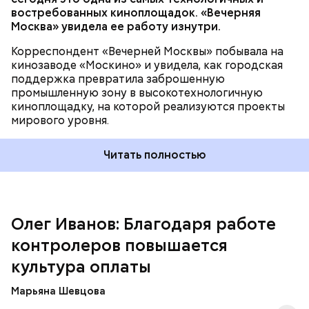
благодаря еженедельным усиленным проверкам.
востребованных киноплощадок. «Вечерняя
Ежедневно более 600 контролеров работают в
Москва» увидела ее работу изнутри.
наземном транспорте и метро.
Корреспондент «Вечерней Москвы» побывала на
кинозаводе «Москино» и увидела, как городская
поддержка превратила заброшенную
промышленную зону в высокотехнологичную
киноплощадку, на которой реализуются проекты
мирового уровня.
Читать полностью
— 17 мая 2011 года мэр Москвы Сергей Собянин
подписал распоряжение Правительства Москвы,
создавшее ГКУ «Организатор перевозок» на базе
существовавшего ГБУ «Московские авиационные
Олег Иванов: Благодаря работе
услуги». Тогда перед городом стояли серьезные
контролеров повышается
вызовы, которые требовали системной работы.
культура оплаты
Марьяна Шевцова