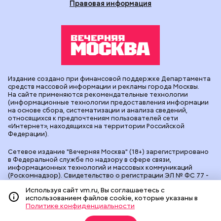
Правовая информация
Издание создано при финансовой поддержке Департамента
средств массовой информации и рекламы города Москвы.
На сайте применяются рекомендательные технологии
(информационные технологии предоставления информации
на основе сбора, систематизации и анализа сведений,
относящихся к предпочтениям пользователей сети
«Интернет», находящихся на территории Российской
Федерации).
Сетевое издание "Вечерняя Москва" (18+) зарегистрировано
в Федеральной службе по надзору в сфере связи,
информационных технологий и массовых коммуникаций
(Роскомнадзор). Свидетельство о регистрации ЭЛ № ФС 77 -
90524 от 09.12.2025. Учредитель: АО "Редакция газеты
Используя сайт vm.ru, Вы соглашаетесь с
"Вечерняя Москва". Главный редактор
vm.ru
: Александр
использованием файлов cookie, которые указаны в
Геннадьевич Глуходедов. Адрес редакции: 127015, г.Москва,
Политике конфиденциальности
Бумажный пр-д, д. 14, стр. 2. Телефон:
+7(499)557-04-24
. Адрес
эл.почты:
edit@vm.ru
. Почта для связи с редакцией сайта: