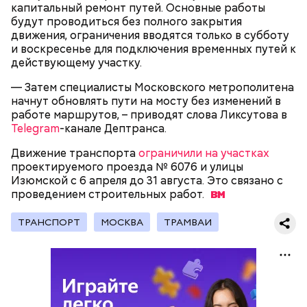
капитальный ремонт путей. Основные работы
— То, что вы видите, — не пререндеренный ролик.
будут проводиться без полного закрытия
Это не просто «картинка на стене». Это
движения, ограничения вводятся только в субботу
интерактивная среда. Она живая. Система зависит
и воскресенье для подключения временных путей к
от положения камеры. Поворачиваете объектив —
действующему участку.
фон поворачивается вместе с вами. Наклоняете —
меняется перспектива. Это и есть виртуальный
— Затем специалисты Московского метрополитена
продакшен, — говорит он.
начнут обновлять пути на мосту без изменений в
работе маршрутов, – приводят слова Ликсутова в
Telegram
-канале Дептранса.
— Одно из самых заметных направлений вашей
Движение транспорта
ограничили на участках
деятельности — проверка оплаты проезда
проектируемого проезда № 6076 и улицы
контролерами. Как правильно оплачивать поездку
Изюмской с 6 апреля до 31 августа. Это связано с
в транспорте?
проведением строительных
работ.
ТРАНСПОРТ
МОСКВА
ТРАМВАИ
Юрий Ярушников, генеральный директор студии,
Другое наше достижение — возрождение
начинает рассказ с главного мифа.
регулярного речного движения. Сегодня в Москве