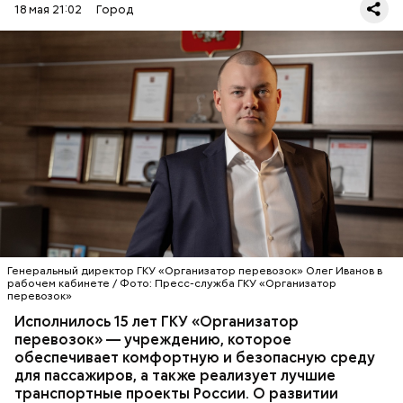
18 мая 21:02
Город
— Олег Юрьевич, с чего начиналась история
вашего учреждения и каких успехов удалось
достичь сегодня?
ТРАНСПОРТ
КАРТА «ТРОЙКА»
ИНТЕРВЬЮ
СЕРГЕЙ СОБЯНИН
Генеральный директор ГКУ «Организатор перевозок» Олег Иванов в
ПРОФЕССИИ
рабочем кабинете / Фото: Пресс-служба ГКУ «Организатор
перевозок»
Исполнилось 15 лет ГКУ «Организатор
перевозок» — учреждению, которое
обеспечивает комфортную и безопасную среду
для пассажиров, а также реализует лучшие
транспортные проекты России. О развитии