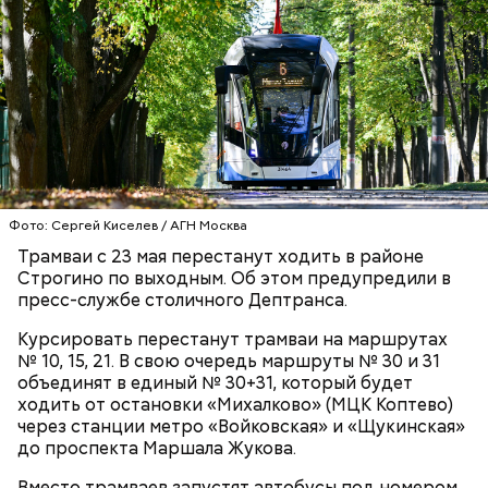
небо, траву, колонны, даже птиц. Дальше — система
трекинга. На кинокамеру крепится датчик. Он
передает информацию в движок. Камера
— Не могу обойти стороной громкие случаи
повернулась на пять градусов вправо. И движок
нападения на ваших сотрудников. Как наказывают
мгновенно пересчитывает картинку на LED-экране
тех, кто их совершает?
с учетом этого поворота. Это называется
параллакс, — объясняет Константин.
Фото: Сергей Киселев / АГН Москва
Трамваи с 23 мая перестанут ходить в районе
Строгино по выходным. Об этом предупредили в
пресс-службе столичного Дептранса.
— При проверке билета контролер вправе
потребовать у пассажира предоставить карту,
Курсировать перестанут трамваи на маршрутах
которой был оплачен проезд, и документ,
№ 10, 15, 21. В свою очередь маршруты № 30 и 31
Арт-директор студии Константин Королев
подтверждающий право льготного проезда. Если
объединят в единый № 30+31, который будет
подводит нас к пульту. На экране — все та же
выясняется, что проезд не был оплачен, контролер
ходить от остановки «Михалково» (МЦК Коптево)
парковая аллея.
составляет протокол об административном
через станции метро «Войковская» и «Щукинская»
правонарушении. Для этого нужен документ,
до проспекта Маршала Жукова.
подтверждающий личность. Если у пассажира нет
такого документа, контролер вынужден вызвать
Вместо трамваев запустят автобусы под номером