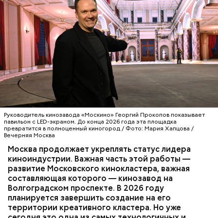
Нашим большим проектом с 2015 года стала новая
модель работы по госконтрактам с коммерческими
перевозчиками. Вместо старых маршруток
появились современные автобусы,
соответствующие всем стандартам Московского
транспорта. Также благодаря работе наших
сотрудников в столице не осталось нелегальных
Сцена, которой нет
перевозчиков. Чтобы поездки были безопасными и
Руководитель кинозавода «Москино» Георгий Прокопов показывает
комфортными, мы проводим соответствующие
павильон с LED-экраном. До конца 2026 года эта площадка
техосмотры городского транспорта.
превратится в полноценный киногород / Фото: Мария Хапцова /
Вечерняя Москва
ТЕХНОЛОГИИ
КИНО
СЕРГЕЙ СОБЯНИН
Москва продолжает укреплять статус лидера
МОСКИНО
киноиндустрии. Важная часть этой работы —
развитие Московского кинокластера, важная
составляющая которого — кинозавод на
Волгоградском проспекте. В 2026 году
Важное направление нашей работы — контроль
планируется завершить создание на его
оплаты проезда. За последние два года число
территории креативного кластера. Но уже
безбилетников снизилось на 30 процентов
сегодня это одна из самых технологичных и