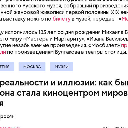
 (внутри цеха его называют «шайбой»). На нем — п
венного Русского музея, собравший произведени
документы
ов в столице не осталось нелегальных перевозчик
ы, аллеи, скамейки. Я протягиваю руку — и упираюс
нной жанровой живописи первой половины XIX век
ыли безопасными и комфортными, мы проводим
верхность экрана. Это просто картинка. Но камер
а выставку можно по
билету
в музей, передает «
Мо
твующие техосмотры городского транспорта.
, стоящего в трех метрах, «думает» иначе.
ду исполнилось 135 лет со дня рождения Михаила Б
го миру «Мастера и Маргариту», «Ивана Васильев
ругие незабываемые произведения. «Мосбилет»
пр
кли
по произведениям Булгакова в театры столицы.
ЯТИЯ
МОСКВА
МУЗЕИ
 реальности и иллюзии: как б
она стала киноцентром миров
я
тросян
правление нашей работы — контроль оплаты прое