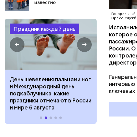
известно
Генеральный 
Пресс-служба
Исполнил
Праздник каждый день
которое 
пассажиро
России. О
контроле
директор
Генеральн
День шевеления пальцами ног
День разгля
интервью 
и Международный день
горизонта и 
ключевых 
подкаблучника: какие
курсанта: ка
праздники отмечают в России
отмечают в Р
и мире 6 августа
августа