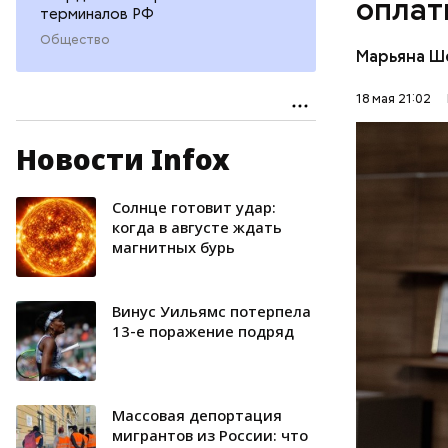
оплат
терминалов РФ
Общество
Марьяна Ш
18 мая 21:02
Новости Infox
— Олег Юр
каких усп
Солнце готовит удар:
ТРАНСПО
когда в августе ждать
магнитных бурь
СЕРГЕЙ С
Винус Уильямс потерпела
13-е поражение подряд
Массовая депортация
мигрантов из России: что