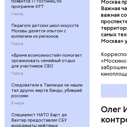
появится 17 гостиниц по
Москва пр
программе КРТ
Важная ча
— 17 мая 
Город
важная с
распоряже
проспекте
перевозок
Педагоги детских школ искусств
территори
Москвы делятся опытом с
услуги». 
самых те
коллегами из регионов
требовали
Москва» у
Город
Корреспон
«Время возможностей» помогает
«Москино»
организовать семейный отдых
для участников СВО
заброшен
киноплоща
Город
Следователи в Таиланде не нашли
тел других жертв банды, убившей
россиян
В мире
Олег 
Cпециалист НАТО Барт де
контр
Вахтер предоставлял СБУ
координаты нефтяных