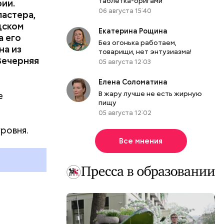
таблетка-оригами
ии.
06 августа 15:40
ластера,
дском
Екатерина Рощина
анизатор
а его
Без огонька работаем,
ационные
на из
товарищи, нет энтузиазма!
оторые
Вечерняя
05 августа 12:03
Елена Соломатина
В жару лучше не есть жирную
е
пищу
05 августа 12:02
ровня.
Все мнения