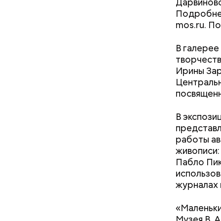
Дарвиновс
Подробнее
mos.ru. П
В галерее
творчеств
Ирины Зар
Централь
посвященн
В экспози
представл
работы ав
живописи:
Пабло Пик
использов
журналах 
Нашим бол
госконтра
«Маленьки
маршруток
Мы находи
Музея В. 
стандарта