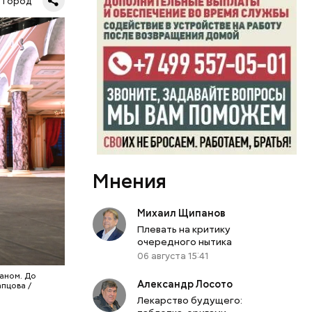
Город
роцентов
 более
.
Мнения
Михаил Щипанов
Плевать на критику
очередного нытика
06 августа 15:41
аном. До
Александр Лосото
пцова /
Лекарство будущего: