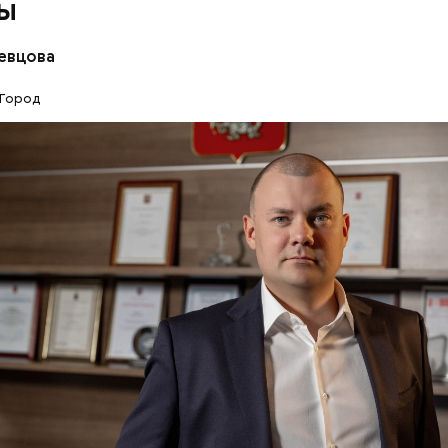
ы
евцова
Город
ьевич, с чего начиналась история вашего учреж
ехов удалось достичь сегодня?
РТ
КАРТА «ТРОЙКА»
ИНТЕРВЬЮ
ОБЯНИН
ПРОФЕССИИ