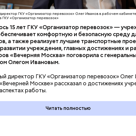
директор ГКУ «Организатор перевозок» Олег Иванов в рабочем кабинете
 ГКУ «Организатор перевозок»
ось 15 лет ГКУ «Организатор перевозок» — учр
обеспечивает комфортную и безопасную среду д
в, а также реализует лучшие транспортные про
 развитии учреждения, главных достижениях и р
ров «Вечерняя Москва» поговорила с генеральн
ом Олегом Ивановым.
ый директор ГКУ «Организатор перевозок» Олег 
дывания
День качания на качелях и
«Вечерней Москве» рассказал о достижениях учр
День пьяного
День шампанского: какие
аспектах работы.
кие праздники
праздники отмечают в Росси
оссии и мире 5
и мире 4 августа
Читать полностью