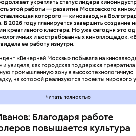
одолжает укреплять статус лидера киноиндустр
сть этой работы — развитие Московского кинок
2011 года мэр Москвы Сергей Собянин подписал
оставляющая которого — кинозавод на Волгогра
ние Правительства Москвы, создавшее ГКУ «Орг
. В 2026 году планируется завершить создание н
» на базе существовавшего ГБУ «Московские ави
и креативного кластера. Но уже сегодня это од
Тогда перед городом стояли серьезные вызовы, к
хнологичных и востребованных киноплощадок. «
 системной работы.
видела ее работу изнутри.
дент «Вечерней Москвы» побывала на кинозавод
 и увидела, как городская поддержка превратила
ную промышленную зону в высокотехнологичную
дку, на которой реализуются проекты мирового у
Читать полностью
Иванов: Благодаря работе
олеров повышается культура