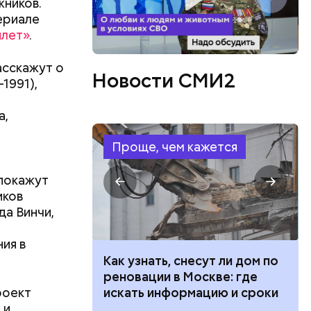
жников.
ериале
лет»
.
асскажут о
Новости СМИ2
1991),
а,
Проще, чем кажется
 покажут
иков
да Винчи,
и
ия в
 100 тысяч
Как узнать, снесут ли дом по
аботы по
дарства при
реновации в Москве: где
арых
роект
ии: кто может
искать информацию и сроки
ющие всем
гигантский
 и
 какие нужны
оте наших