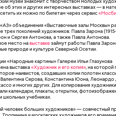
кий музей знакомит с творчеством молодых худо
 об этих и других интересных выставках — в мат
осетить их можно по билетам через сервис
«Мосби
 «А3» объединения «Выставочные залы Москвы» р
е трех поколений художников: Павла Зарона (1915–
он и Сергея Антонова, а также Павла Антонова.
ное место на
выставке
займут работы Павла Зарон
ые природе и культуре Северной Осетии.
ции «Народные картины» Галереи Ильи Глазунова
ена выставка
«Художник и его копия»
, на которой
торов-наивистов, создавших копии полотен класс
 Валентина Серова, Константина Юона, Леонардо 
ассо и многих других. Для копирования художник
али календари, плакаты, открытки, фотоизображен
и школьных учебниках.
Как поменять батареи дома и
Как получить до
ьшим проектом с 2015 года стала новая модель р
не получить штраф
рублей от госу
ктам с коммерческими перевозчиками. Вместо ст
й человек больших художников» — совместный п
трудной ситуац
 появились современные автобусы, соответству
мся в павильоне студии XOVP. За нашей спиной — 
А. Тропинина и московских художников его времени
претендовать и
м Московского транспорта. Также благодаря раб