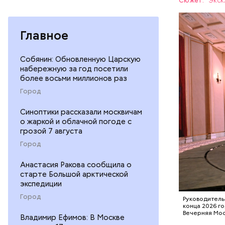
Сюжет:
Экск
последние
благодаря
Главное
600 контр
Собянин: Обновленную Царскую
Сцена,
набережную за год посетили
более восьми миллионов раз
ТЕХНОЛО
Город
Синоптики рассказали москвичам
о жаркой и облачной погоде с
грозой 7 августа
Город
Анастасия Ракова сообщила о
старте Большой арктической
экспедиции
Город
Руководитель
конца 2026 г
Вечерняя Мо
Владимир Ефимов: В Москве