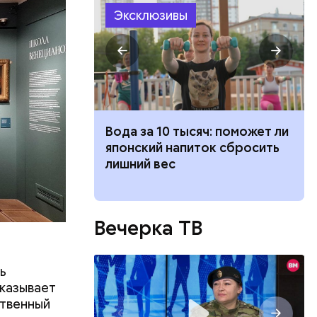
Эксклюзивы
ка: какие
Вода за 10 тысяч: поможет ли
жатся в
японский напиток сбросить
 ли ее есть
лишний вес
Вечерка ТВ
их
ь
ассказ с
ет 278
сказывает
ственный