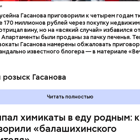
ти
усейна Гасанова приговорили к четырем годам т
 170 миллионов рублей через покупку недвижим
трицал вину, но на «всякий случай» избавился о
 Апартаменты были проданы за пачку печенья. Те
вокаты Гасанова намерены обжаловать приговор.
андально известного блогера — в материале «В
ay
deo
и розыск Гасанова
Читать полностью
пал химикаты в еду родным: к
ворили «балашихинского
ителя»