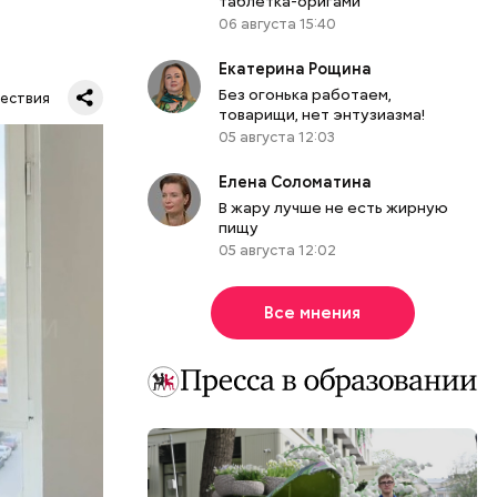
таблетка-оригами
06 августа 15:40
Екатерина Рощина
Без огонька работаем,
ествия
товарищи, нет энтузиазма!
05 августа 12:03
тную
гли
Елена Соломатина
ших
В жару лучше не есть жирную
пищу
пасть в
05 августа 12:02
еде,
Все мнения