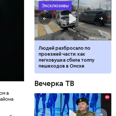
Эксклюзивы
ч: поможет ли
Людей разбросало по
ок сбросить
проезжей части: как
легковушка сбила толпу
пешеходов в Омске
ов
Вечерка ТВ
блей. Эти
ственными
ом в
района