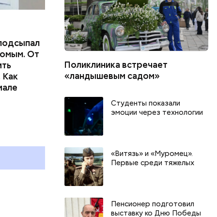
подсыпал
омым. От
Поликлиника встречает
ить
«ландышевым садом»
 Как
иале
Студенты показали
День арбуза и День поцелуев
День собира
эмоции через технологии
с зеркалом: какие праздники
Международ
и
отмечают в России и мире 3
холостяка: 
августа
отмечают в 
«Витязь» и «Муромец».
августа
Первые среди тяжелых
Пенсионер подготовил
выставку ко Дню Победы