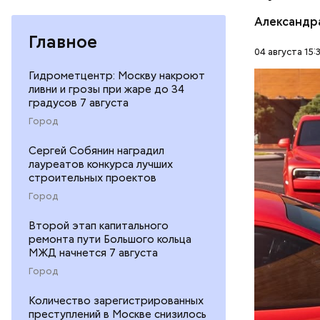
Александр
Главное
04 августа 15:
Гидрометцентр: Москву накроют
В мае 202
ливни и грозы при жаре до 34
Гусейна Г
градусов 7 августа
неуплате 
НАЛОГИ
Город
размере. 
ГАСАН ГУ
Сергей Собянин наградил
лауреатов конкурса лучших
строительных проектов
Город
Второй этап капитального
ремонта пути Большого кольца
Началось 
МЖД начнется 7 августа
скрытую к
Город
потерпевш
Количество зарегистрированных
матери и 
преступлений в Москве снизилось
пищу ела 