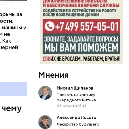
юрьмы за
ости.
т машины и
м не
 Как
ечерней
Мнения
Михаил Щипанов
Плевать на критику
очередного нытика
 чему
06 августа 15:41
Александр Лосото
Лекарство будущего: