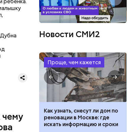
и ребенка.
 малышку
л,
Новости СМИ2
 Дубна
од
я
Проще, чем кажется
ризнался,
елей,
 100 тысяч
Как узнать, снесут ли дом по
колько
к чему
дарства при
реновации в Москве: где
ии: кто может
искать информацию и сроки
ова
 какие нужны