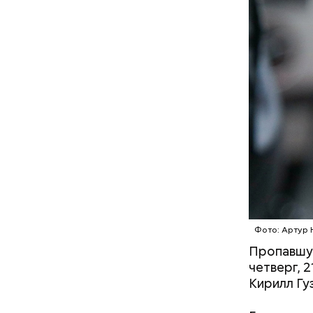
Кто ещ
Следовате
уклонился
Фото: Артур 
деньги он
Пропавшую
счетами.
четверг, 
Кирилл Гу