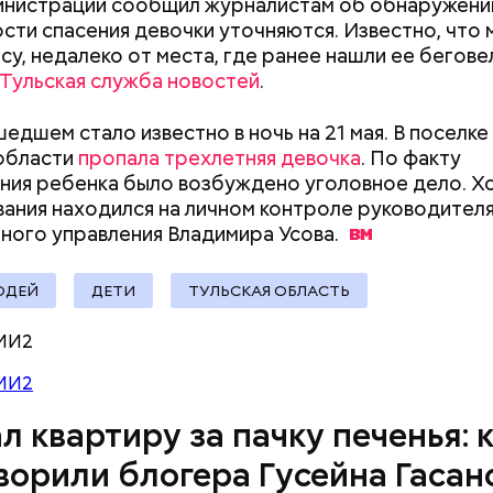
инистрации сообщил журналистам об обнаружени
ти спасения девочки уточняются. Известно, что
су, недалеко от места, где ранее нашли ее бегове
Тульская служба новостей
.
едшем стало известно в ночь на 21 мая. В поселке
области
пропала трехлетняя девочка
. По факту
ния ребенка было возбуждено уголовное дело. Х
ания находился на личном контроле руководител
ного управления Владимира
Усова.
ЮДЕЙ
ДЕТИ
ТУЛЬСКАЯ ОБЛАСТЬ
человека задержали. На первом же допросе он п
МИ2
ровал отравить только отчима. Тогда следователи
МИ2
, что мотивом преступления была квартира родит
Как поменять батареи дома и
Как получить до
 случае их смерти перешла бы сыну. Но спустя нес
л квартиру за пачку печенья: 
не получить штраф
рублей от госу
юра заявил, что ранее уже травил других людей.
трудной ситуац
ворили блогера Гусейна Гасан
 розыска МВД РФ
претендовать и