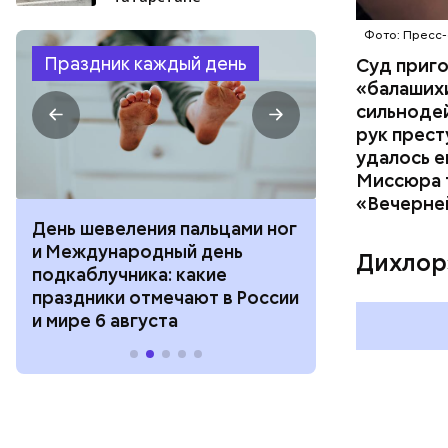
Фото: Пресс-
Праздник каждый день
Суд приг
«балаших
сильнодей
рук прест
удалось е
Миссюра т
«Вечерне
День шевеления пальцами ног
День разгля
и Международный день
горизонта и 
Дихлор
подкаблучника: какие
курсанта: ка
праздники отмечают в России
отмечают в Р
и мире 6 августа
августа