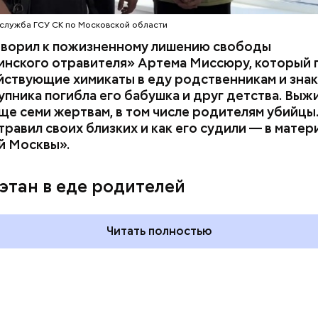
служба ГСУ СК по Московской области
оворил к пожизненному лишению свободы
инского отравителя» Артема Миссюру, который 
ствующие химикаты в еду родственникам и знак
упника погибла его бабушка и друг детства. Выж
ще семи жертвам, в том числе родителям убийцы.
равил своих близких и как его судили — в матер
й Москвы».
дывания
День качания на качелях и
День пьяного
День шампанского: какие
этан в еде родителей
кие праздники
праздники отмечают в Росси
оссии и мире 5
и мире 4 августа
Читать полностью