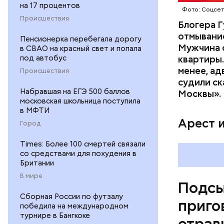
на 17 процентов
Фото: Соцсе
Происшествия
Блогера Г
отмывание
Пенсионерка перебегала дорогу
Мужчина о
в СВАО на красный свет и попала
под автобус
квартиры.
менее, ад
Происшествия
судили ск
Pl
Набравшая на ЕГЭ 500 баллов
Москвы».
московская школьница поступила
Vi
в МФТИ
Арест 
Город
Times: Более 100 смертей связали
со средствами для похудения в
Британии
В мире
Подсы
Сборная России по футзалу
приго
победила на международном
турнире в Бангкоке
отрав