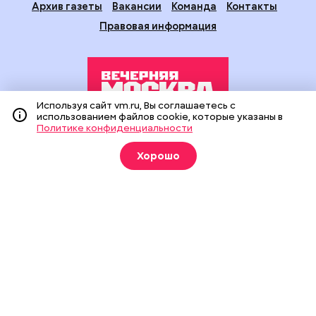
Архив газеты
Вакансии
Команда
Контакты
Правовая информация
Используя сайт vm.ru, Вы соглашаетесь с
использованием файлов cookie, которые указаны в
Политике конфиденциальности
Издание создано при финансовой поддержке Департамента
средств массовой информации и рекламы города Москвы.
Хорошо
На сайте применяются рекомендательные технологии
(информационные технологии предоставления информации
на основе сбора, систематизации и анализа сведений,
относящихся к предпочтениям пользователей сети
«Интернет», находящихся на территории Российской
Федерации).
Сетевое издание "Вечерняя Москва" (18+) зарегистрировано
в Федеральной службе по надзору в сфере связи,
информационных технологий и массовых коммуникаций
(Роскомнадзор). Свидетельство о регистрации ЭЛ № ФС 77 -
90524 от 09.12.2025. Учредитель: АО "Редакция газеты
"Вечерняя Москва". Главный редактор
vm.ru
: Александр
Геннадьевич Глуходедов. Адрес редакции: 127015, г.Москва,