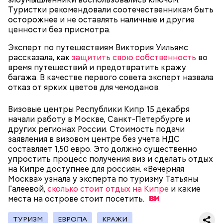
Туристки рекомендовали соотечественникам быть
осторожнее и не оставлять наличные и другие
ценности без присмотра.
Эксперт по путешествиям Виктория Уильямс
День «Счастье случается»
Противень ставится в духовку, разогретую до 180–
рассказала, как
защитить свою собственность
во
190 градусов. Спагетти из кабачка нужно запекать
время путешествий и предотвратить кражу
25–30 минут.
багажа. В качестве первого совета эксперт назвала
отказ от ярких цветов для чемоданов.
Визовые центры Республики Кипр 15 декабря
начали работу в Москве, Санкт-Петербурге и
других регионах России. Стоимость подачи
заявления в визовом центре без учета НДС
составляет 1,50 евро. Это должно существенно
упростить процесс получения виз и сделать отдых
на Кипре доступнее для россиян. «Вечерняя
Москва» узнала у эксперта по туризму Татьяны
Галеевой,
сколько стоит отдых на Кипре
и какие
Международный день бесконечности придумал
— Кабачки нужно натереть длинными слайсами
места на острове стоит
посетить.
американский философ Жан-Пьер Ади Феньо в
(это можно сделать на специальной терке),
1987 году. Так как цифра восемь похожа на знак
похожими на спагетти, и уложить в противень.
ТУРИЗМ
ЕВРОПА
КРАЖИ