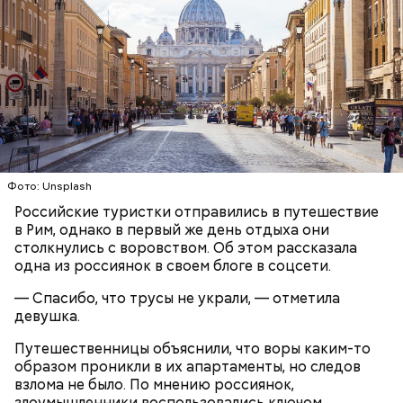
День «Счастье случается» был инициирован
Тайным обществом счастливых людей, чтобы
Кабачки, тушеные с курицей
напомнить людям, что счастье на самом деле
кроется в мелочах. Отпраздновать этот день
Эндокринолог Куликова
Фото: Unsplash
Уберут отеки и улучшат зрение:
Как приготовить домашний
объяснила, в чем заключается
можно, поделившись с другими людьми
диетолог Соломатина рассказала
Российские туристки отправились в путешествие
майонез: три простых рецепта
польза сезонных овощей и
счастливыми моментами из своей жизни.
о пользе кабачков
в Рим, однако в первый же день отдыха они
фруктов
столкнулись с воровством. Об этом рассказала
одна из россиянок в своем блоге в соцсети.
— Спасибо, что трусы не украли, — отметила
девушка.
Путешественницы объяснили, что воры каким-то
образом проникли в их апартаменты, но следов
взлома не было. По мнению россиянок,
злоумышленники воспользовались ключом.