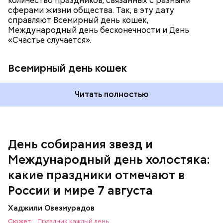
количество праздников, связанных с разными
сферами жизни общества. Так, в эту дату
справляют Всемирный день кошек,
Международный день бесконечности и День
«Счастье случается».
Всемирный день кошек
Читать полностью
Спагетти из кабачков
Международный день холостяка
День собирания звезд и
Международный день холостяка:
какие праздники отмечают в
России и мире 7 августа
Хаджили Овезмурадов
Сюжет:
Праздник каждый день