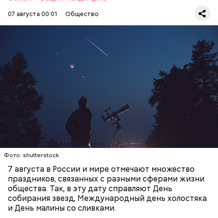
07 августа 00:01
Общество
День собирания звезд учрежден в честь
метеорного потока Персеиды, который ежегодно
— Кабачки, порезанные кубиками, нужно легко
можно наблюдать в августе. Все любители
обжарить на сковороде. К ним добавляются зелень
смотреть на звездопад 7 августа выезжают за
петрушки, чеснок, соль и оливковое масло.
город — в местность, где нет светового
Получается очень вкусно, — поделился рецептом
ЕДА
ПРАЗДНИКИ
ЗВЕЗДОПАД
загрязнения и где можно невооруженным глазом
Копылов.
СЛАДОСТИ
АСТРОНОМИЯ
наблюдать за падающими звездами.
Фото: shutterstock
7 августа в России и мире отмечают множество
праздников, связанных с разными сферами жизни
общества. Так, в эту дату справляют День
собирания звезд, Международный день холостяка
кабачок;
и День малины со сливками.
петрушка;