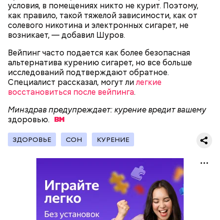
условия, в помещениях никто не курит. Поэтому,
как правило, такой тяжелой зависимости, как от
солевого никотина и электронных сигарет, не
возникает, — добавил Шуров.
Вейпинг часто подается как более безопасная
альтернатива курению сигарет, но все больше
исследований подтверждают обратное.
Специалист рассказал, могут ли
легкие
День воздушных поцелуев отмечается с 1983 года.
восстановиться после вейпинга
.
В некоторых молодежных заведениях европейских
Минздрав предупреждает: курение вредит вашему
стран в этот праздник устраиваются
здоровью.
тематические вечеринки и флешмобы. Кроме того,
отпраздновать эту дату можно, отправив
воздушный поцелуй близкому человеку через
ЗДОРОВЬЕ
СОН
КУРЕНИЕ
социальные сети и мессенджеры.
День «Счастье случается» был инициирован
Тайным обществом счастливых людей, чтобы
напомнить людям, что счастье на самом деле
кроется в мелочах. Отпраздновать этот день