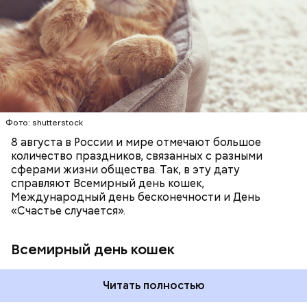
почитание. Можно купить своему питомцу его
В Международный день холостяка все мужчины
любимое лакомство или новую игрушку. В
ПРАЗДНИКИ
ЖИВОТНЫЕ
МАТЕМАТИКА
без пары видятся со своими друзьями, устраивают
некоторых странах в эту дату открываются
КОШКИ
ПСИХОЛОГИЯ
вечеринки, играют в видеоигры и проводят время,
специальные парки для выгуливания котов,
наслаждаясь свободой и независимостью, пока
кошачьи магазины и другие заведения.
это возможно, ведь может быть и так, что через год
они уже не будут холостяками.
Фото: shutterstock
8 августа в России и мире отмечают большое
количество праздников, связанных с разными
сферами жизни общества. Так, в эту дату
справляют Всемирный день кошек,
Международный день бесконечности и День
«Счастье случается».
Всемирный день кошек
Читать полностью
Международный день холостяка