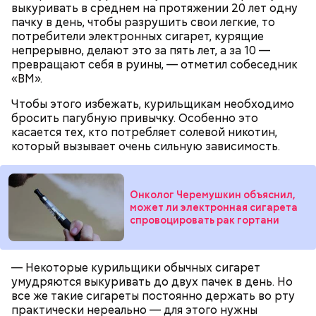
выкуривать в среднем на протяжении 20 лет одну
устраивают свидания и признаются в своих
пачку в день, чтобы разрушить свои легкие, то
чувствах. Праздник уходит корнями в далекое
потребители электронных сигарет, курящие
прошлое — во времена существования еврейской
непрерывно, делают это за пять лет, а за 10 —
традиции, когда девушки надевали белые платья и
превращают себя в руины, — отметил собеседник
водили хороводы в виноградниках, а юноши
«ВМ».
искали себе невест.
Чтобы этого избежать, курильщикам необходимо
бросить пагубную привычку. Особенно это
касается тех, кто потребляет солевой никотин,
который вызывает очень сильную зависимость.
Онколог Черемушкин объяснил,
может ли электронная сигарета
спровоцировать рак гортани
Праздник любви
— Некоторые курильщики обычных сигарет
умудряются выкуривать до двух пачек в день. Но
все же такие сигареты постоянно держать во рту
практически нереально — для этого нужны