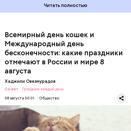
Читать полностью
Всемирный день кошек и
Международный день бесконечности
Международный день
День малины со сливками
бесконечности: какие праздники
отмечают в России и мире 8
августа
Хаджили Овезмурадов
Сюжет:
Праздник каждый день
08 августа 00:01
Общество
Инициатором Всемирного дня кошек в 2002 году
стал международный фонд Animal Welfare. В этот
праздник котам демонстрируют свою любовь и