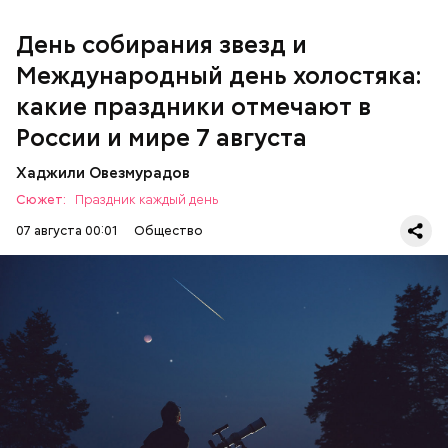
День собирания звезд и
Международный день холостяка:
какие праздники отмечают в
России и мире 7 августа
Хаджили Овезмурадов
Сюжет:
Праздник каждый день
07 августа 00:01
Общество
День собирания звезд учрежден в честь
метеорного потока Персеиды, который ежегодно
можно наблюдать в августе. Все любители
смотреть на звездопад 7 августа выезжают за
город — в местность, где нет светового
ЕДА
ПРАЗДНИКИ
ЗВЕЗДОПАД
загрязнения и где можно невооруженным глазом
СЛАДОСТИ
АСТРОНОМИЯ
наблюдать за падающими звездами.