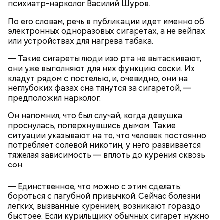
психиатр-нарколог Василий Шуров.
По его словам, речь в публикации идет именно об
электронных одноразовых сигаретах, а не вейпах
или устройствах для нагрева табака.
— Такие сигареты люди изо рта не вытаскивают,
они уже выполняют для них функцию соски. Их
кладут рядом с постелью, и, очевидно, они на
неглубоких фазах сна тянутся за сигаретой, —
предположил нарколог.
Он напомнил, что был случай, когда девушка
проснулась, поперхнувшись дымом. Такие
ситуации указывают на то, что человек постоянно
потребляет солевой никотин, у него развивается
тяжелая зависимость — вплоть до курения сквозь
сон.
— Единственное, что можно с этим сделать:
Праздник любви, или Ту бе-Ав, отмечается в
бороться с пагубной привычкой. Сейчас болезни
Израиле как местный аналог Дня святого
легких, вызванные курением, возникают гораздо
Валентина. Влюбленные в этот день делают друг
быстрее. Если курильщику обычных сигарет нужно
другу сюрпризы, дарят цветы и подарки,