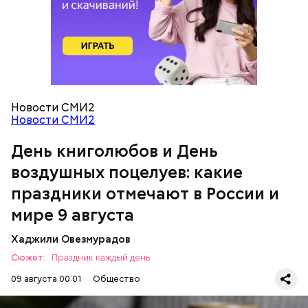
можно, поделившись с другими людьми
счастливыми моментами из своей жизни.
День воздушных поцелуев
Новости СМИ2
Новости СМИ2
День книголюбов и День
воздушных поцелуев: какие
праздники отмечают в России и
мире 9 августа
День «Счастье случается»
Хаджили Овезмурадов
Сюжет:
Праздник каждый день
09 августа 00:01
Общество