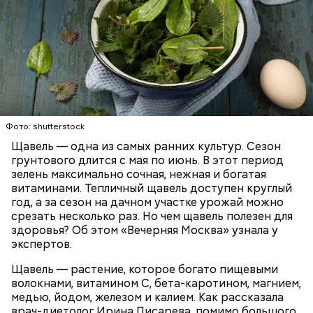
Опасность же щавеля состоит в том, что он
содержит большое количество щавелевой кислоты,
которая может способствовать образованию
Фото: shutterstock
камней в почках, объяснила диетолог.
Щавель — одна из самых ранних культур. Сезон
ЗДОРОВЬЕ
ВРАЧИ
РАСТЕНИЯ
грунтового длится с мая по июнь. В этот период
ПРОДУКТЫ
зелень максимально сочная, нежная и богатая
витаминами. Тепличный щавель доступен круглый
год, а за сезон на дачном участке урожай можно
срезать несколько раз. Но чем щавель полезен для
здоровья? Об этом «Вечерняя Москва» узнала у
экспертов.
Щавель — растение, которое богато пищевыми
волокнами, витамином С, бета-каротином, магнием,
медью, йодом, железом и калием. Как рассказала
врач-диетолог Ирина Писарева, помимо большого