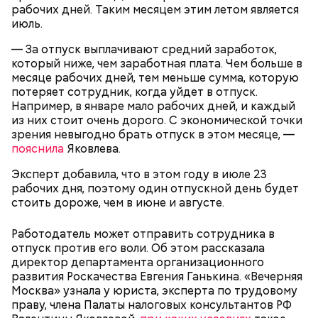
Спагетти из кабачков
рабочих дней. Таким месяцем этим летом является
июль.
— За отпуск выплачивают средний заработок,
который ниже, чем заработная плата. Чем больше в
месяце рабочих дней, тем меньше сумма, которую
— В дыне содержится много сахара, который
потеряет сотрудник, когда уйдет в отпуск.
представлен фруктозой. С одной стороны — это
Например, в январе мало рабочих дней, и каждый
хорошо, потому что дает энергию. Но важно
из них стоит очень дорого. С экономической точки
помнить, что сладкими дынями не нужно сильно
зрения невыгодно брать отпуск в этом месяце, —
увлекаться, так же как и арбузами, людям с
пояснила
Яковлева.
сахарным диабетом и лишним весом, —
подчеркнула доктор.
Эксперт добавила, что в этом году в июле 23
рабочих дня, поэтому один отпускной день будет
стоить дороже, чем в июне и августе.
Работодатель может отправить сотрудника в
— Кабачки, порезанные кубиками, нужно легко
отпуск против его воли. Об этом рассказала
обжарить на сковороде. К ним добавляются зелень
директор департамента организационного
петрушки, чеснок, соль и оливковое масло.
развития Роскачества Евгения Ганькина. «Вечерняя
Получается очень вкусно, — поделился рецептом
Москва» узнала у юриста, эксперта по трудовому
Копылов.
праву, члена Палаты налоговых консультантов РФ