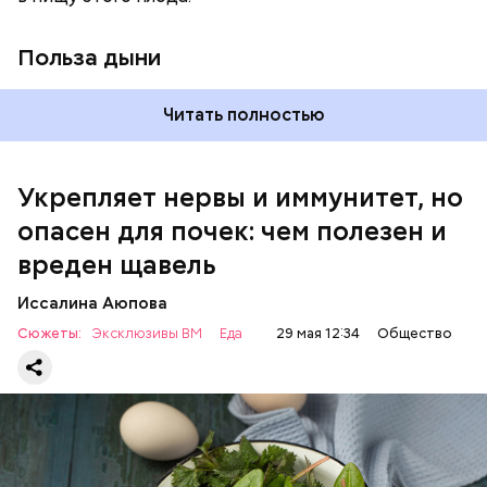
виде или припущенном на сковороде.
Польза дыни
Читать полностью
Укрепляет нервы и иммунитет, но
опасен для почек: чем полезен и
— Если человек уже болеет мочекаменной
вреден щавель
болезнью, щавель ему не рекомендуется. При
артрите, гастрите, холецистите, синдроме
Иссалина Аюпова
раздраженного кишечника, язвах и панкреатите
Сюжеты:
Эксклюзивы ВМ
Еда
29 мая 12:34
Общество
продукт тоже лучше исключить из рациона, —
предупредила врач. — Он может привести к
повышению кислотности желудка и раздражать
слизистые оболочки.