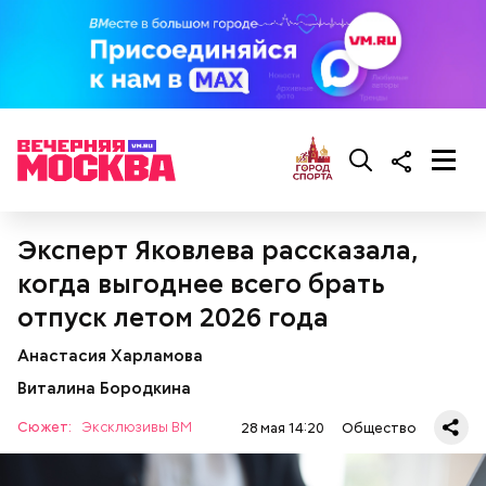
гипоксию и ухудшение физического состояния, —
предостерегла Соломатина.
кабачок;
брынза;
растительное масло;
помидоры черри либо грунтовые.
Эксперт Яковлева рассказала,
когда выгоднее всего брать
отпуск летом 2026 года
беременным, кормящим женщинам;
людям с ослабленной иммунной системой;
Анастасия Харламова
пожилым;
Виталина Бородкина
детям.
Сюжет:
Эксклюзивы ВМ
28 мая 14:20
Общество