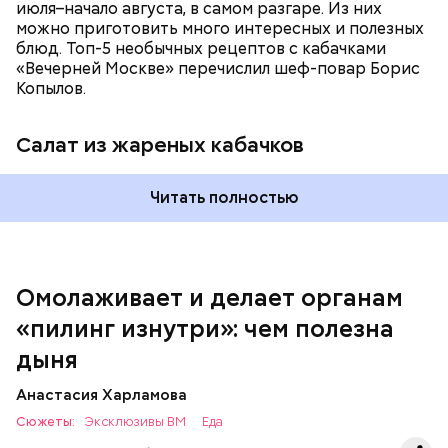
июля–начало августа, в самом разгаре. Из них
можно приготовить много интересных и полезных
блюд. Топ-5 необычных рецептов с кабачками
«Вечерней Москве» перечислил шеф-повар Борис
Вред дыни
Копылов.
Салат из жареных кабачков
А врач-эндокринолог Алексей Калинчев рассказал,
что существует множество блюд, где используют
растение.
Читать полностью
кремний — укрепляет кости, зубы, волосы и
ногти и оказывает омолаживающее действие;
витамин С — работает как антиоксидант,
иммуномодулятор, помогает выработке
соединительной ткани, улучшает тургор кожи;
Омолаживает и делает органам
клетчатка — достаточно нежная и забирает
«пилинг изнутри»: чем полезна
излишки холестерина, сахара и соли тяжелых
металлов;
дыня
фолиевая кислота (в большом количестве) —
она необходима беременным женщинам,
Анастасия Харламова
— В момент стресса он держит сосуды под
чтобы формировалась нервная трубка у
Сюжеты:
контролем и контролирует более 300 реакций
Эксклюзивы ВМ
Еда
плода. Также ее рекомендуют принимать для
нашего организма. Также положительно влияет на
снижения уровня гомоцистеина — это