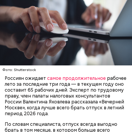
Ингредиенты:
Фото: Shutterstock
Россиян ожидает
самое продолжительное
рабочее
Ранние плоды, по словам врача, лучше не есть:
лето за последние три года — в текущем году оно
Терапевт Кондрахин назвал
составит 65 рабочих дней. Эксперт по трудовому
Чистит сосуды и защищает от
продукты и напитки, которые
праву, член палаты налоговых консультантов
рака: чем полезен кресс-салат
выводят токсины из организма
России Валентина Яковлева рассказала «Вечерней
Москве», когда лучше всего брать отпуск в летний
период 2026 года.
По словам специалиста, отпуск всегда выгодно
брать в том месяце, в котором больше всего